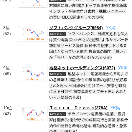
材関連に買い殺到(ストップ高連発で株価急騰
インフラ・半導体向け素材・機械セクターへ
の買い MLCC関連としての期待)
8位
ソフトバンクグループ(9984)
Y
K
掲
(52)
ソフトバンクG、日経支えるも個人
AIコメント
は賛否両論(OpenAIとの提携によるサイバー攻
撃対策サービス提供 日経平均を押し下げる要
因にもなっている側面 投資家の間で「買い」
か「売り」かの意見が分かれる状況)
9位
地盤ネットホールディングス(6072)
Y
K
掲
(49)
地盤ネット、追証破産からS高まで
AIコメント
の急騰劇！(追証からの破産者の損切りが好感
されS高へ 26日総会に向けて一旦安泰な時期
に入る可能性 損益偽造やオプチャ囲い込みと
いった疑惑の言及)
10位
Ｔｅｒｒａ Ｄｒｏｎｅ(278A)
Y
K
掲
(43)
テラドローン急騰後の急落、投資
AIコメント
家は翻弄(防衛分野での成長期待と実証 新株予
約権の発行と希薄化懸念 短期的な急騰・急落
の激しい値動き)