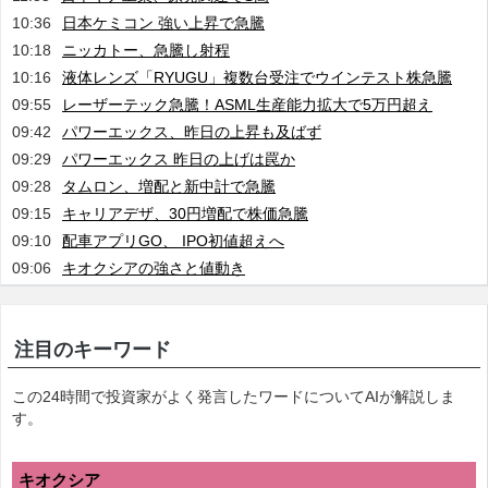
10:36
日本ケミコン 強い上昇で急騰
10:18
ニッカトー、急騰し射程
10:16
液体レンズ「RYUGU」複数台受注でウインテスト株急騰
09:55
レーザーテック急騰！ASML生産能力拡大で5万円超え
09:42
パワーエックス、昨日の上昇も及ばず
09:29
パワーエックス 昨日の上げは罠か
09:28
タムロン、増配と新中計で急騰
09:15
キャリアデザ、30円増配で株価急騰
09:10
配車アプリGO、 IPO初値超えへ
09:06
キオクシアの強さと値動き
注目のキーワード
この24時間で投資家がよく発言したワードについてAIが解説しま
す。
キオクシア