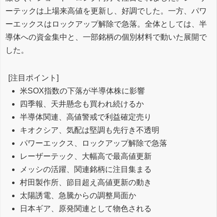
ーテックは上場来高値を更新し、好調でした。一方、パワ
ーエックスはロックアップ解除で急落。全体としては、半
導体への資金集中と、一部銘柄の個別材料で動いた展開で
した。
[注目ポイント]
米SOX指数の下落が半導体株に影響
四季報、天井懸念も買われ続けるか
半導体関連、高値警戒で利益確定売り
キオクシア、気配は堅調も先行き不透明
パワーエックス、ロックアップ解除で急落
レーザーテック、大幅高で最高値更新
メッシの活躍、関連銘柄に注目集まる
村田製作所、節目超え高値更新の動き
太陽誘電、急騰からの調整局面か
日本ギア、原発関連として物色される