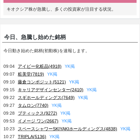
キオクシア株が急騰し、多くの投資家が注目する状況。
今日、急騰し始めた銘柄
今日動き始めた銘柄(初動株)を速報します。
09:04
アイビー化粧品(4918)
Y
K
掲
09:07
粧美堂(7819)
Y
K
掲
09:10
藤倉コンポジット(5121)
Y
K
掲
09:15
キャリアデザインセンター(2410)
Y
K
掲
09:22
スギホールディングス(7649)
Y
K
掲
09:27
タムロン(7740)
Y
K
掲
09:28
ブティックス(9272)
Y
K
掲
09:53
イメージ ワン(2667)
Y
K
掲
10:23
スペースシャワーSKIYAKIホールディングス(4838)
Y
K
掲
10:27
TRIPLA(5136)
Y
K
掲