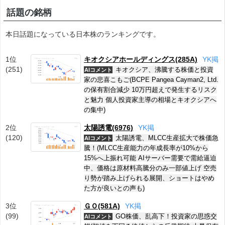
話題の銘柄
本日話題になっている日本株のランキングです。
1位
キオクシアホールディングス(285A)
Y
K
掲
(251)
キオクシア、沸騰する株価と投資
AIコメント
家の悲喜こもご(BCPE Pangea Cayman2, Ltd.
の保有割合減少 10万円超えで発生するリスク
と魅力 個人投資家主導の相場とキオクシアへ
の集中)
2位
太陽誘電(6976)
Y
K
掲
(120)
太陽誘電、MLCC生産拡大で株価急
AIコメント
騰！(MLCC生産能力の年成長率が10%から
15%へ上振れ可能 AIサーバー需要で需給逼迫
中、価格は原材料高騰分のみ一部値上げ 空売
り勢が踏み上げられる展開、ショートはやめ
た方が良いとの声も)
3位
ＧＯ(581A)
Y
K
掲
(99)
GO株価、乱高下！投資家の思惑交
AIコメント