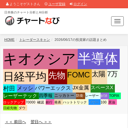
ようこそゲストさん
ユーザ登録
ログイン
日本株のチャート分析とAI分析
T
o
g
g
HOME
トレーダースキャン
2026/06/17の投資家の話題まとめ
l
e
キオクシア
半導体
n
a
v
太陽
7万
先物
FOMC
日経平均
i
g
a
パワーエックス
JX金属
スペースX
村田
メッシ
t
レーザーテック
四季報
ニッカトー
防衛
レーザー
解除
TOPIX
i
o
ロックアップ
70000
確認
銀行
発表
ハットトリック
パワー
100
原油
n
日経先物
ダウ
＜＜ 前日へ
翌日へ ＞＞