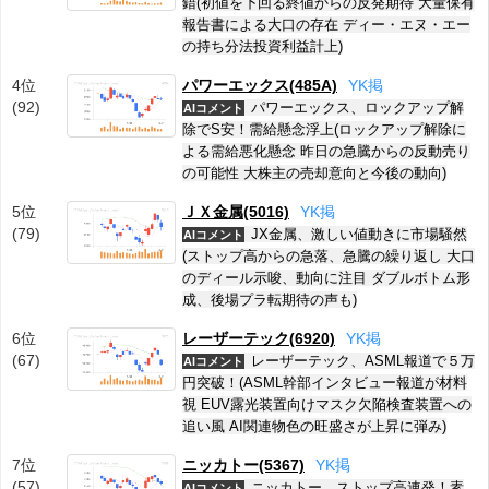
錯(初値を下回る終値からの反発期待 大量保有
報告書による大口の存在 ディー・エヌ・エー
の持ち分法投資利益計上)
4位
パワーエックス(485A)
Y
K
掲
(92)
パワーエックス、ロックアップ解
AIコメント
除でS安！需給懸念浮上(ロックアップ解除に
よる需給悪化懸念 昨日の急騰からの反動売り
の可能性 大株主の売却意向と今後の動向)
5位
ＪＸ金属(5016)
Y
K
掲
(79)
JX金属、激しい値動きに市場騒然
AIコメント
(ストップ高からの急落、急騰の繰り返し 大口
のディール示唆、動向に注目 ダブルボトム形
成、後場プラ転期待の声も)
6位
レーザーテック(6920)
Y
K
掲
(67)
レーザーテック、ASML報道で５万
AIコメント
円突破！(ASML幹部インタビュー報道が材料
視 EUV露光装置向けマスク欠陥検査装置への
追い風 AI関連物色の旺盛さが上昇に弾み)
7位
ニッカトー(5367)
Y
K
掲
(57)
ニッカトー、ストップ高連発！素
AIコメント