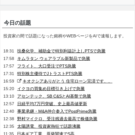
今日の話題
投資家の間で話題になった銘柄やWEBページをAIで速報します。
18:31
扶桑化学、補助金で特別利益計上しPTSで急騰
17:58
キムラタン ウェアラブル新製品で急騰
17:57
フライト、大口受注でPTS急騰
17:31
特別株主優待でJトラストPTS急騰
16:59
キオクシアありがとう 住宅ローン完済です、、
15:20
イクヨの買集め目標引き上げで急騰
13:10
アセンテック、SB C&SとAI基盤で急騰
12:57
日経平均7万円突破、史上最高値更新
12:40
事業承継・M&A仲介参入でPostPrime急騰
12:38
野村マイクロ、受注残過去最高で株価急騰
12:35
太陽誘電、投資家熱狂で話題沸騰
11:35
日本ギア工業、原発関連でS高