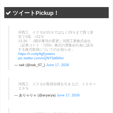
ツイートPickup！
河西工 イクヨが15％ではなく29％まで買う宣
言でS高 +22％
13:30「（開示事項の変更）河西工業株式会社
（証券コード：7256）株式の買集め行為に該当
する株式取得についてのお知らせ」
https://t.co/tp9gEywwrs
pic.twitter.com/oQNYSd6lAm
— sak (@sak_07_)
June 17, 2026
河西工、イクヨが取得目標を引き上げ、１５％⇒
２９％
— ありゃりゃ (@aryarya)
June 17, 2026