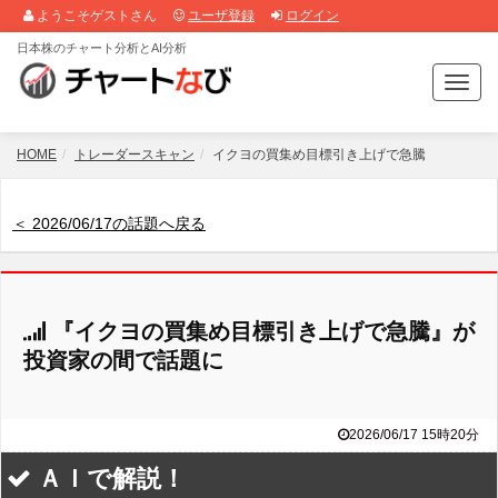
ようこそゲストさん
ユーザ登録
ログイン
日本株のチャート分析とAI分析
T
o
g
g
HOME
トレーダースキャン
イクヨの買集め目標引き上げで急騰
l
e
n
＜ 2026/06/17の話題へ戻る
a
v
i
g
『イクヨの買集め目標引き上げで急騰』が
a
t
投資家の間で話題に
i
o
n
2026/06/17 15時20分
ＡＩで解説！