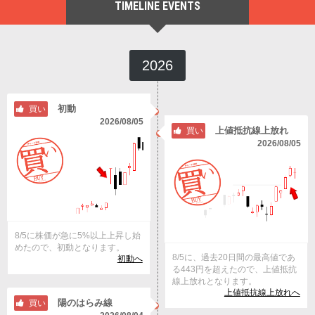
TIMELINE EVENTS
2026
初動
買い
2026/08/05
上値抵抗線上放れ
買い
2026/08/05
8/5に株価が急に5%以上上昇し始
めたので、初動となります。
8/5に、過去20日間の最高値であ
初動へ
る443円を超えたので、上値抵抗
線上放れとなります。
上値抵抗線上放れへ
陽のはらみ線
買い