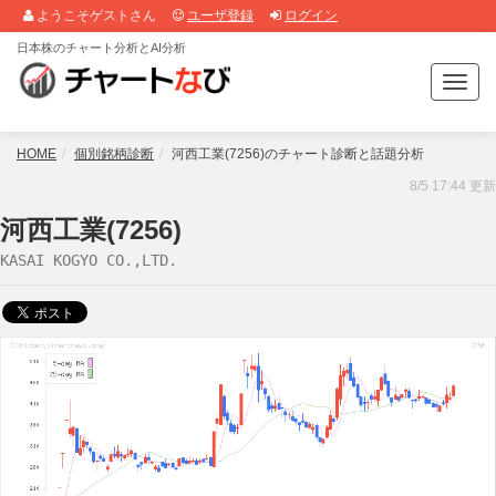
ようこそゲストさん
ユーザ登録
ログイン
日本株のチャート分析とAI分析
T
o
g
g
HOME
個別銘柄診断
河西工業(7256)のチャート診断と話題分析
l
8/5 17:44 更新
e
n
河西工業(7256)
a
KASAI KOGYO CO.,LTD.
v
i
g
a
t
i
o
n