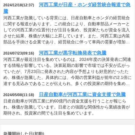
河西工業が日産・ホンダ経営統合報道で急
2024/12/18(12:37)
騰
河西工業が急騰している背景には、日産自動車とホンダの経営統合
に関する報道があります。この統合により、自動車部品メーカーと
しての河西工業の位置付けが注目を集め、投資家たちが資金を流入
させた結果、株価が大幅に上昇しています。また、河西工業は内装
部品を手掛ける企業であり、経営統合に伴って車両の需要が増加…
河西工業が黒字転換発表で急騰
2024/07/23(09:16)
河西工業が最近注目を集めているのは、2024年度の決算発表に関連
する情報が影響している。決算延期の影響で市場では不安が広がっ
ていたが、7月23日に発表された内容が予想よりも好意的だったた
め、株価が急騰した。具体的には、今期の営業利益が前年の2.1倍に
達する見込みであることが伝えられ、多くの投資家の期待を集め…
日産自動車が河西工業に資金支援で急騰
2024/05/08(11:18)
日産自動車が河西工業に約60億円の資金支援を行うことが報じら
れ、株価が急騰しています。日産との強固な関係性から業績改善が
期待され、投資家の間でも注目を集めています。
急騰開始した日(初動)