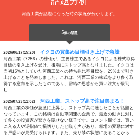
話題分析
河西工業が話題になった時の状況が分かります。
5
個の話題
イクヨの買集め目標引き上げで急騰
2026/06/17(15:20)
河西工業（7256）の株価が、主要株主であるイクヨによる株式取得
目標の引き上げを受け、後場にストップ高となりました。イクヨは
当初15%としていた河西工業への持ち株比率目標を、29%まで引き
上げることを発表しました。これは、河西工業の株式をより多く取
得する意向を示したものであり、需給の思惑から買い注文が殺到
し…
河西工業、ストップ高で注目集まる！
2025/07/23(11:02)
河西工業の株価が急激に上昇し、ストップ高に達したことが話題と
なっています。この銘柄は自動車関連の企業で、最近の動きに対し
て多くの投資家が驚きを隠せない様子です。コメント欄では、買い
に入る人や逆指値で損切りしたと嘆く声があり、相場の変動に対す
る戸惑いが見受けられます。また、売り禁の状態にあることから…