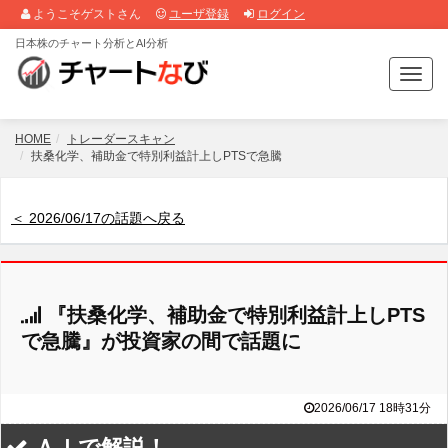
ようこそゲストさん
ユーザ登録
ログイン
日本株のチャート分析とAI分析
T
o
g
g
HOME
トレーダースキャン
l
扶桑化学、補助金で特別利益計上しPTSで急騰
e
n
a
＜ 2026/06/17の話題へ戻る
v
i
g
a
『扶桑化学、補助金で特別利益計上しPTS
t
i
で急騰』が投資家の間で話題に
o
n
2026/06/17 18時31分
ＡＩで解説！