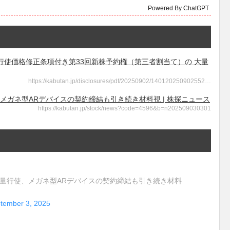
Powered By ChatGPT
報 - 行使価格修正条項付き第33回新株予約権（第三者割当て）の 大量
https://kabutan.jp/disclosures/pdf/20250902/140120250902552…
、メガネ型ARデバイスの契約締結も引き続き材料視 | 株探ニュース
https://kabutan.jp/stock/news?code=4596&b=n202509030301
が大量行使、メガネ型ARデバイスの契約締結も引き続き材料
tember 3, 2025