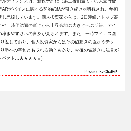
ールディングスは、新株予約権（第三者割当て）の大量行使
型ARデバイスに関する契約締結が引き続き材料視され、年初
新し急騰しています。個人投資家からは、2日連続ストップ高
告や、時価総額の低さから上昇余地の大きさへの期待、デイ
の稼ぎやすさへの言及が見られます。また、一時マイナス圏
切り返しており、個人投資家からはその値動きの強さやテクニ
売り勢への牽制とも取れる動きもあり、今後の値動きに注目が
ンパクト…★★★★☆)
Powered By ChatGPT