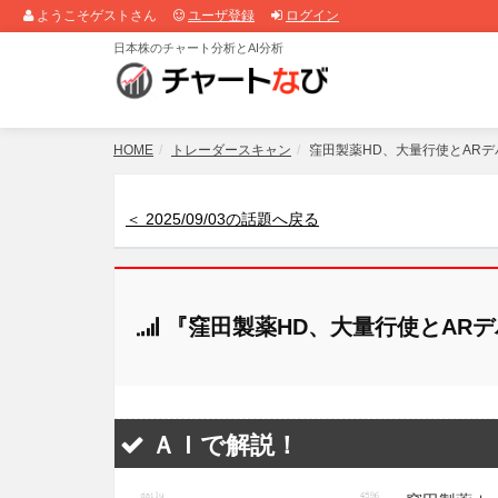
ようこそゲストさん
ユーザ登録
ログイン
日本株のチャート分析とAI分析
HOME
トレーダースキャン
窪田製薬HD、大量行使とAR
＜ 2025/09/03の話題へ戻る
『窪田製薬HD、大量行使とAR
ＡＩで解説！