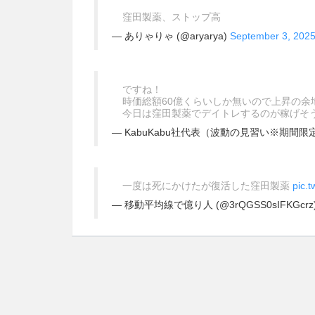
窪田製薬、ストップ高
— ありゃりゃ (@aryarya)
September 3, 202
ですね！
時価総額60億くらいしか無いので上昇の余
今日は窪田製薬でデイトレするのが稼げそ
— KabuKabu社代表（波動の見習い※期間限定） (
一度は死にかけたが復活した窪田製薬
pic.
— 移動平均線で億り人 (@3rQGSS0sIFKGcrz