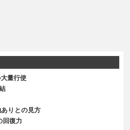
の大量行使
結
地ありとの見方
の回復力