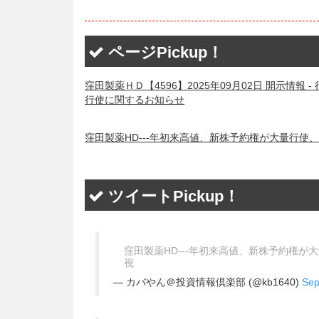
ページPickup！
窪田製薬ＨＤ【4596】2025年09月02日 開示情
行使に関するお知らせ
窪田製薬HD---年初来高値、新株予約権が大量行使
ツイートPickup！
窪田製薬HD---年初来高値、新株予約権
視
— カバやん＠投資情報倶楽部 (@kb1640)
Sep