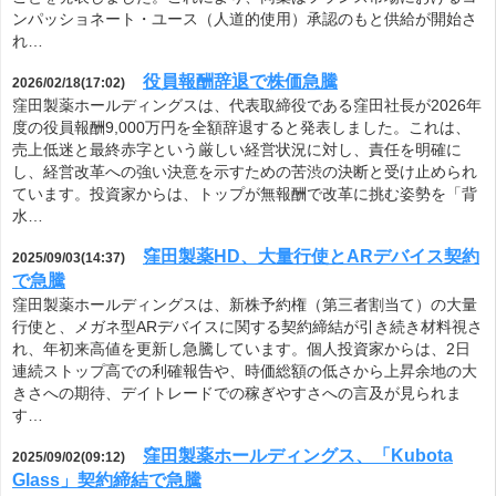
ンパッショネート・ユース（人道的使用）承認のもと供給が開始さ
れ…
役員報酬辞退で株価急騰
2026/02/18(17:02)
窪田製薬ホールディングスは、代表取締役である窪田社長が2026年
度の役員報酬9,000万円を全額辞退すると発表しました。これは、
売上低迷と最終赤字という厳しい経営状況に対し、責任を明確に
し、経営改革への強い決意を示すための苦渋の決断と受け止められ
ています。投資家からは、トップが無報酬で改革に挑む姿勢を「背
水…
窪田製薬HD、大量行使とARデバイス契約
2025/09/03(14:37)
で急騰
窪田製薬ホールディングスは、新株予約権（第三者割当て）の大量
行使と、メガネ型ARデバイスに関する契約締結が引き続き材料視さ
れ、年初来高値を更新し急騰しています。個人投資家からは、2日
連続ストップ高での利確報告や、時価総額の低さから上昇余地の大
きさへの期待、デイトレードでの稼ぎやすさへの言及が見られま
す…
窪田製薬ホールディングス、「Kubota
2025/09/02(09:12)
Glass」契約締結で急騰