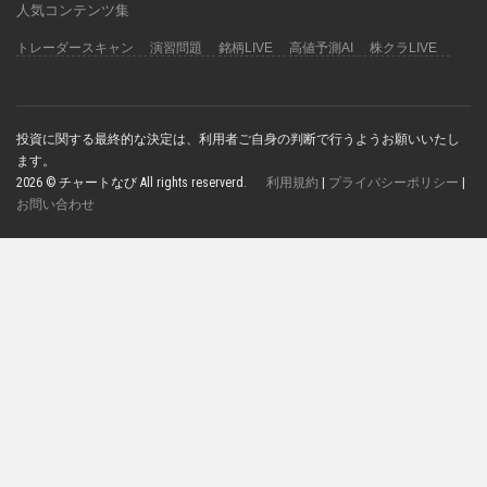
人気コンテンツ集
トレーダースキャン
演習問題
銘柄LIVE
高値予測AI
株クラLIVE
投資に関する最終的な決定は、利用者ご自身の判断で行うようお願いいたし
ます。
2026 © チャートなび All rights reserverd.
利用規約
|
プライバシーポリシー
|
お問い合わせ