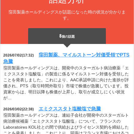
窪田製薬ホールディングスが話題になった時の状況が分かりま
す。
8
個の話題
窪田製薬、マイルストーン対価受領でPTS
2026/07/02(17:32)
急騰
窪田製薬ホールディングスは、開発中のスターガルト病治療薬「エ
ミクススタト塩酸塩」の製造に係るマイルストーン対価を受領した
ことを発表しました。これにより、AAC承認申請に向けた進捗が評
価され、PTS（取引時間外取引）市場で株価が急騰しています。投
資家からは、明日以降も株価が上昇し、取引が成立しにくい状況
が…
エミクススタト塩酸塩で急騰
2026/03/02(22:38)
窪田製薬ホールディングスは、連結子会社が開発中のスターガルト
病治療候補薬「エミクススタト塩酸塩」について、フランスの
Laboratoires KOL社との間で供給およびライセンス契約を締結した
ことを発表しました。これにより、同薬はフランス市場におけるコ