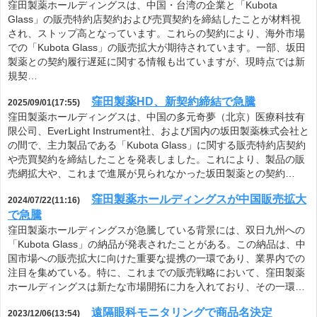
窪田製薬ホールディングスは、中国・台湾の企業と「Kubota
Glass」の販売特約店契約および売買契約を締結したことが材料視
され、ストップ高となっています。これらの契約により、海外市場
での「Kubota Glass」の販売拡大が期待されています。一部、坂田
製薬との契約履行遅延に関する情報も出ていますが、現時点では新
規契…
窪田製薬HD、新契約締結で急騰
2025/09/01(17:55)
窪田製薬ホールディングスは、中国の多元奇夢（北京）医療科技有
限公司、EverLight Instrument社、および国内の坂田製薬株式会社と
の間で、主力製品である「Kubota Glass」に関する販売特約店契約
や売買契約を締結したことを発表しました。これにより、製品の販
売網拡大や、これまで進展が見られなかった坂田製薬との契約…
窪田製薬ホールディングスが中国販売拡大
2024/07/22(11:16)
で急騰
窪田製薬ホールディングスが急騰している背景には、双日九州への
「Kubota Glass」の納品が発表されたことがある。この納品は、中
国市場への販売拡大に向けた重要な提携の一環であり、業界内での
注目を集めている。特に、これまでの販売戦略において、窪田製薬
ホールディングスは新たな市場開拓に力を入れており、その一環…
遠隔眼科モニタリングで商品名決定
2023/12/06(13:54)