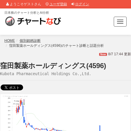
ようこそゲストさん
ユーザ登録
ログイン
日本株のチャート分析とAI分析
T
o
g
g
HOME
個別銘柄診断
l
窪田製薬ホールディングス(4596)のチャート診断と話題分析
e
8/7 17:44 更新
New
n
a
窪田製薬ホールディングス(4596)
v
Kubota Pharmaceutical Holdings Co.,Ltd.
i
g
a
t
i
o
n