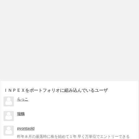
ＩＮＰＥＸをポートフォリオに組み込んでいるユーザ
らっこ
瑞鶴
pyontaold
昨年８月の暴落時に株を始めて１年 早く万単位でエントリーできる