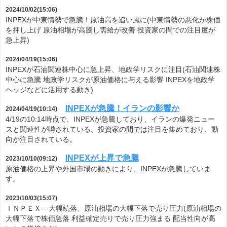
2024/10/02(15:06)
INPEXが中東情勢で急騰！原油高を追い風に(中東情勢の悪化が株価
を押し上げ 原油相場が高騰し需給が改善 投資家の間での注目度が
急上昇)
2024/04/19(15:06)
INPEXが石油関連株中心に急上昇、地政学リスクに注目(石油関連株
中心に急騰 地政学リスクが原油価格に与える影響 INPEXを地政学
ヘッジなどに活用する動き)
INPEXが急騰！イランの影響か
2024/04/19(10:14)
4/19の10:14時点で、INPEXが急騰しており、イランの爆発ニュー
スと関連性が噂されている。投資家の間では注目を集めており、動
向が注目されている。
INPEXが上昇で急騰
2023/10/10(09:12)
原油価格の上昇や外国市場の動きにより、INPEXが急騰していま
す。
2023/10/03(15:07)
ＩＮＰＥＸ---大幅続落、原油相場の大幅下落で売り圧力(原油相場の
大幅下落で株価急落 利益確定売りで売り圧力強まる 配当性向が高