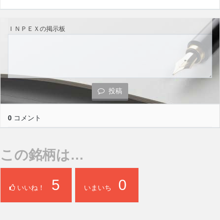
ＩＮＰＥＸの掲示板
投稿
0
コメント
この銘柄は…
5
0
いいね！
いまいち