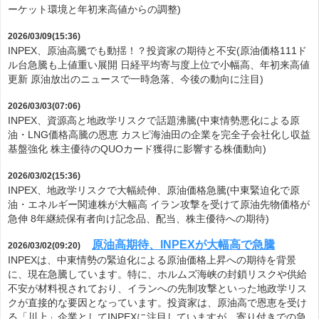
ーケット環境と年初来高値からの調整)
2026/03/09(15:36)
INPEX、原油高騰でも動揺！？投資家の期待と不安(原油価格111ド
ル台急騰も上値重い展開 日経平均寄与度上位で小幅高、年初来高値
更新 原油放出のニュースで一時急落、今後の動向に注目)
2026/03/03(07:06)
INPEX、資源高と地政学リスクで話題沸騰(中東情勢悪化による原
油・LNG価格高騰の恩恵 カスピ海油田の企業を完全子会社化し収益
基盤強化 株主優待のQUOカード獲得に影響する株価動向)
2026/03/02(15:36)
INPEX、地政学リスクで大幅続伸、原油価格急騰(中東緊迫化で原
油・エネルギー関連株が大幅高 イラン攻撃を受けて原油先物価格が
急伸 8年継続保有者向け記念品、配当、株主優待への期待)
原油高期待、INPEXが大幅高で急騰
2026/03/02(09:20)
INPEXは、中東情勢の緊迫化による原油価格上昇への期待を背景
に、現在急騰しています。特に、ホルムズ海峡の封鎖リスクや供給
不安が材料視されており、イランへの先制攻撃といった地政学リス
クが直接的な要因となっています。投資家は、原油高で恩恵を受け
る「川上」企業としてINPEXに注目していますが、寄り付きでの急