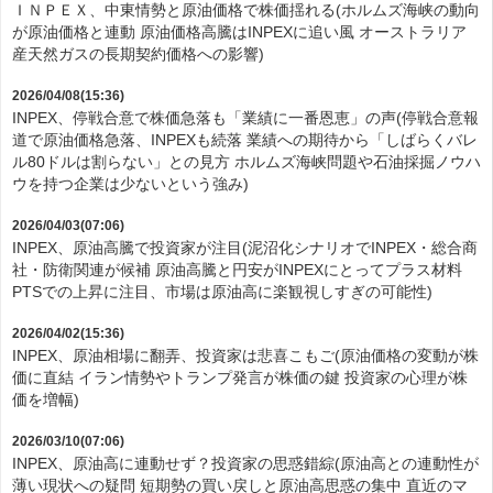
ＩＮＰＥＸ、中東情勢と原油価格で株価揺れる(ホルムズ海峡の動向
が原油価格と連動 原油価格高騰はINPEXに追い風 オーストラリア
産天然ガスの長期契約価格への影響)
2026/04/08(15:36)
INPEX、停戦合意で株価急落も「業績に一番恩恵」の声(停戦合意報
道で原油価格急落、INPEXも続落 業績への期待から「しばらくバレ
ル80ドルは割らない」との見方 ホルムズ海峡問題や石油採掘ノウハ
ウを持つ企業は少ないという強み)
2026/04/03(07:06)
INPEX、原油高騰で投資家が注目(泥沼化シナリオでINPEX・総合商
社・防衛関連が候補 原油高騰と円安がINPEXにとってプラス材料
PTSでの上昇に注目、市場は原油高に楽観視しすぎの可能性)
2026/04/02(15:36)
INPEX、原油相場に翻弄、投資家は悲喜こもご(原油価格の変動が株
価に直結 イラン情勢やトランプ発言が株価の鍵 投資家の心理が株
価を増幅)
2026/03/10(07:06)
INPEX、原油高に連動せず？投資家の思惑錯綜(原油高との連動性が
薄い現状への疑問 短期勢の買い戻しと原油高思惑の集中 直近のマ