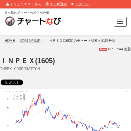
ようこそゲストさん
ユーザ登録
ログイン
日本株のチャート分析とAI分析
T
o
g
g
HOME
個別銘柄診断
ＩＮＰＥＸ(1605)のチャート診断と話題分析
l
8/7 17:44 更新
New
e
n
ＩＮＰＥＸ(1605)
a
INPEX CORPORATION
v
i
g
a
t
i
o
n