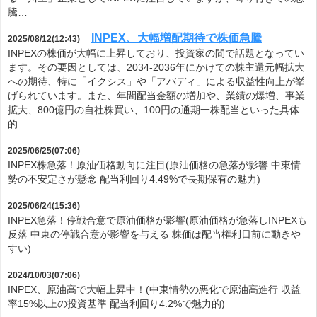
騰…
INPEX、大幅増配期待で株価急騰
2025/08/12(12:43)
INPEXの株価が大幅に上昇しており、投資家の間で話題となってい
ます。その要因としては、2034-2036年にかけての株主還元幅拡大
への期待、特に「イクシス」や「アバディ」による収益性向上が挙
げられています。また、年間配当金額の増加や、業績の爆増、事業
拡大、800億円の自社株買い、100円の通期一株配当といった具体
的…
2025/06/25(07:06)
INPEX株急落！原油価格動向に注目(原油価格の急落が影響 中東情
勢の不安定さが懸念 配当利回り4.49%で長期保有の魅力)
2025/06/24(15:36)
INPEX急落！停戦合意で原油価格が影響(原油価格が急落しINPEXも
反落 中東の停戦合意が影響を与える 株価は配当権利日前に動きや
すい)
2024/10/03(07:06)
INPEX、原油高で大幅上昇中！(中東情勢の悪化で原油高進行 収益
率15%以上の投資基準 配当利回り4.2%で魅力的)