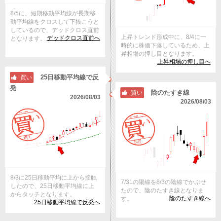
8/5に、短期移動平均線が長期移
動平均線をクロスして下抜こうと
しているので、デッドクロス直前
上昇トレンド形成中に、8/4に一
デッドクロス直前へ
となります。
時的に株価下落しているため、上
昇相場の押し目となります。
上昇相場の押し目へ
25日移動平均線で反
買い
発
陰のたすき線
買い
2026/08/03
2026/08/03
8/3に25日移動平均に上から接触
7/31の陽線を8/3の陰線でかぶせ
したので、25日移動平均線に上
たので、陰のたすき線となりま
からタッチとなります。
陰のたすき線へ
す。
25日移動平均線で反発へ