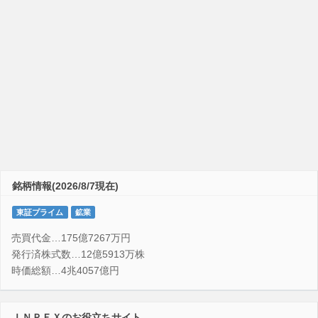
銘柄情報(2026/8/7現在)
東証プライム
鉱業
売買代金…175億7267万円
発行済株式数…12億5913万株
時価総額…4兆4057億円
ＩＮＰＥＸのお役立ちサイト