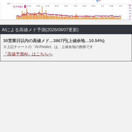
AIによる高値メド予測(2026/08/07更新)
30営業日以内の高値メド…3867円(上値余地…10.54%)
※上記チャートの「AI-Predict」は、上値余地の推移です
『高値予測AI』はこちらへ