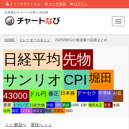
ようこそゲストさん
ユーザ登録
ログイン
日本株のチャート分析とAI分析
T
o
g
g
HOME
トレーダースキャン
2025/08/12の投資家の話題まとめ
l
e
日経平均
先物
n
a
v
堀田
i
サンリオ
CPI
g
a
t
修正
日本株
デーセク
半導体
お盆
ドル円
43000
i
o
発表
トランプ
日経先物
中国
SBI
業績
1000
100
堀田丸正
営業
米国
n
信用
確定
バブル
ポスト
関税
雰囲気
SBG
＜＜ 前日へ
翌日へ ＞＞