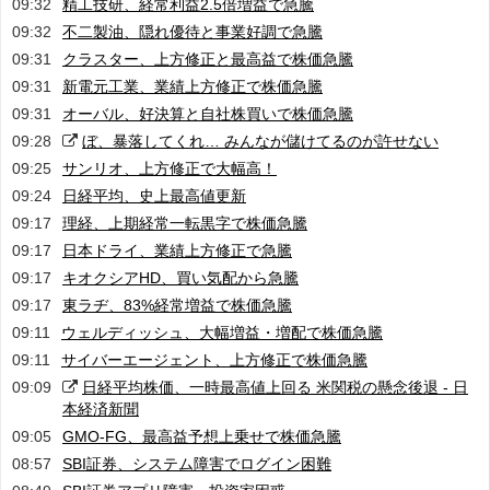
09:32
精工技研、経常利益2.5倍増益で急騰
09:32
不二製油、隠れ優待と事業好調で急騰
09:31
クラスター、上方修正と最高益で株価急騰
09:31
新電元工業、業績上方修正で株価急騰
09:31
オーバル、好決算と自社株買いで株価急騰
09:28
ぼ、暴落してくれ… みんなが儲けてるのが許せない
09:25
サンリオ、上方修正で大幅高！
09:24
日経平均、史上最高値更新
09:17
理経、上期経常一転黒字で株価急騰
09:17
日本ドライ、業績上方修正で急騰
09:17
キオクシアHD、買い気配から急騰
09:17
東ラヂ、83%経常増益で株価急騰
09:11
ウェルディッシュ、大幅増益・増配で株価急騰
09:11
サイバーエージェント、上方修正で株価急騰
09:09
日経平均株価、一時最高値上回る 米関税の懸念後退 - 日
本経済新聞
09:05
GMO-FG、最高益予想上乗せで株価急騰
08:57
SBI証券、システム障害でログイン困難