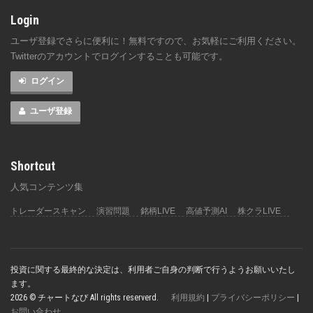
Login
ユーザ登録でさらに便利に！無料ですので、お気軽にご利用ください。
Twitterのアカウントでログインすることも可能です。
ログイン
ユーザ登録
Shortcut
人気コンテンツ集
トレーダースキャン
演習問題
銘柄LIVE
高値予測AI
株クラLIVE
投資に関する最終的な決定は、利用者ご自身の判断で行うようお願いいたし
ます。
2026 © チャートなび All rights reserverd.
利用規約
|
プライバシーポリシー
|
お問い合わせ