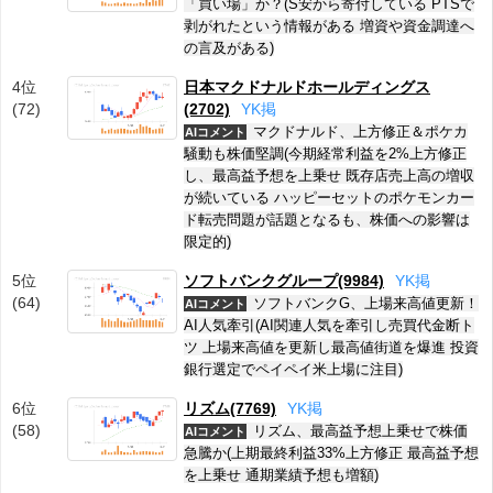
「買い場」か？(S安から寄付している PTSで
剥がれたという情報がある 増資や資金調達へ
の言及がある)
4位
日本マクドナルドホールディングス
(72)
(2702)
Y
K
掲
マクドナルド、上方修正＆ポケカ
AIコメント
騒動も株価堅調(今期経常利益を2%上方修正
し、最高益予想を上乗せ 既存店売上高の増収
が続いている ハッピーセットのポケモンカー
ド転売問題が話題となるも、株価への影響は
限定的)
5位
ソフトバンクグループ(9984)
Y
K
掲
(64)
ソフトバンクG、上場来高値更新！
AIコメント
AI人気牽引(AI関連人気を牽引し売買代金断ト
ツ 上場来高値を更新し最高値街道を爆進 投資
銀行選定でペイペイ米上場に注目)
6位
リズム(7769)
Y
K
掲
(58)
リズム、最高益予想上乗せで株価
AIコメント
急騰か(上期最終利益33%上方修正 最高益予想
を上乗せ 通期業績予想も増額)