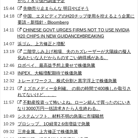
から７８０億円調達予定
15:44
先物売り止まらんな 明日やばそう
14:18
中国、エヌビディアのH20チップ使用を控えるよう企業に
要請－新指針 - Bloomberg
14:11
CHINESE GOVT URGES FIRMS NOT TO USE NVIDIA
H20 CHIPS IN NEW GUIDANCE#BREAKING
14:07
浜ゴム、上方修正と増配
13:19
二階堂ふみ上げ相場、夫のカズレーザーが大陽線の擬人
化みたいな人だからものすごい納得感がある。
12:46
ロボペイ、最高益予想上乗せで株価急騰
12:43
INPEX、大幅増配期待で株価急騰
12:32
トレードワークス、株式分割と黒字浮上で株価急騰
12:21
ミズホメディー全利確。 の前の時間で400株しか取引さ
れてないけど、、、
11:57
不動産投資って怖いよね。ローン組んで買ったのにいき
なり3000万円一括請求きたら人生終わる。
10:49
システムソフト、材料不明の急落に市場騒然
10:29
プロシップ、1Q経常2.6倍増益で急騰
09:32
三井金属、上方修正で株価急騰