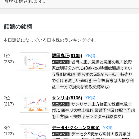
向が注視されます。
話題の銘柄
本日話題になっている日本株のランキングです。
1位
堀田丸正(8105)
Y
K
掲
(252)
堀田丸正、急騰と急落の嵐！投資
AIコメント
家は明暗分かれる(Bakktの時価総額超えとい
う異例の動き 寄らずのS高から一転、特売り
で引ける激しい値動き 一部投資家は大幅な利
益、一方で損失を被る投資家も)
2位
サンリオ(8136)
Y
K
掲
(217)
サンリオ、上方修正で株価急騰！
AIコメント
(第１四半期大幅上振れ 業績予想及び配当予想
を上方修正 複数キャラクター戦略奏功)
3位
データセクション(3905)
Y
K
掲
(123)
デーセクS安から寄付！投資家は
AIコメント