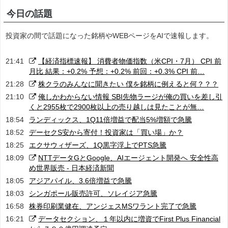
今日の話題
投資家の間で話題になった銘柄やWEBページをAIで速報します。
21:41
【経済指標速報】 消費者物価指数（米CPI・7月） CPI 前
月比 結果：+0.2% 予想：+0.2% 前回：+0.3% CPI 前…
21:28
株クラのみんなに聞きたい 僕を銘柄に例えると何？？？
21:10
俺しかわからない情報 SBI先物ラージが俺の買いを差し引
くと2955枚で2900枚以上の売り越しは見たことが無…
18:54
ランディックス、1Q11倍増益で配当5%増額で急騰
18:52
デーセクS安から寄付！投資家は「買い場」か？
18:25
エクサウィザーズ、1Q黒字浮上でPTS急騰
18:09
NTTデータGとGoogle、AIエージェント開発へ 安全性高
め世界販売 - 日本経済新聞
18:05
アジアパイル、3.6倍増益で急騰
18:03
シンガポール販売許可、ソレイジア急騰
16:58
株券印刷業健在、アンジェスMSワラント完了で急騰
16:21
データセクション、１年以内に増資でFirst Plus Financial