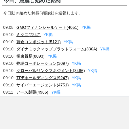
今日、急騰し始めた銘柄
今日動き始めた銘柄(初動株)を速報します。
09:05
GMOフィナンシャルゲート(4051)
Y
K
掲
09:10
ミクニ(7247)
Y
K
掲
09:10
藤倉コンポジット(5121)
Y
K
掲
09:10
ダイナミックマッププラットフォーム(336A)
Y
K
掲
09:10
極東貿易(8093)
Y
K
掲
09:10
物語コーポレーション(3097)
Y
K
掲
09:10
グローバルリンクマネジメント(3486)
Y
K
掲
09:10
TREホールディングス(9247)
Y
K
掲
09:10
サイバーエージェント(4751)
Y
K
掲
09:11
アース製薬(4985)
Y
K
掲