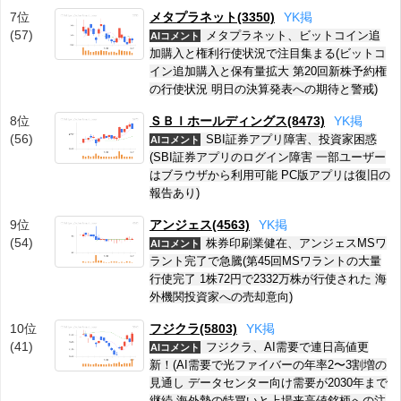
7位
メタプラネット(3350)
Y
K
掲
(57)
メタプラネット、ビットコイン追
AIコメント
加購入と権利行使状況で注目集まる(ビットコ
イン追加購入と保有量拡大 第20回新株予約権
の行使状況 明日の決算発表への期待と警戒)
8位
ＳＢＩホールディングス(8473)
Y
K
掲
(56)
SBI証券アプリ障害、投資家困惑
AIコメント
(SBI証券アプリのログイン障害 一部ユーザー
はブラウザから利用可能 PC版アプリは復旧の
報告あり)
9位
アンジェス(4563)
Y
K
掲
(54)
株券印刷業健在、アンジェスMSワ
AIコメント
ラント完了で急騰(第45回MSワラントの大量
行使完了 1株72円で2332万株が行使された 海
外機関投資家への売却意向)
10位
フジクラ(5803)
Y
K
掲
(41)
フジクラ、AI需要で連日高値更
AIコメント
新！(AI需要で光ファイバーの年率2〜3割増の
見通し データセンター向け需要が2030年まで
継続 海外勢の特買いと上場来高値銘柄への注