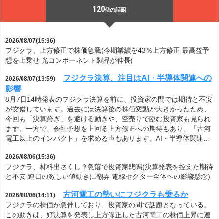
120
個の話題
2026/08/07(15:36)
フジクラ、上方修正で株価急騰(今期業績を43％上方修正 最高益予
想を上乗せ 光コンポーネント製品が伸長)
フジクラ決算、注目はAI・半導体関連への
2026/08/07(13:59)
影響
8月7日14時発表のフジクラ決算を前に、投資家の間では期待と不安
が交錯しています。過去には決算後の株価変動が大きかったため、
今回も「決算跨ぎ」を避ける動きや、空売りで臨む投資家も見られ
ます。一方で、会社予想を上回る上方修正への期待もあり、「古河
電工以上のインパクト」を求める声もあります。AI・半導体関連…
2026/08/06(15:36)
フジクラ、材料出尽くし？急落で投資家悲鳴(決算発表を控えた期待
と不安 連日の激しい値動きに翻弄 電線セクター全体への影響懸念)
古河電工の勢いにフジクラも乗るか
2026/08/06(14:11)
フジクラの株価が急伸しており、投資家の間で話題となっている。
この動きは、好決算を発表し上方修正した古河電工の株価上昇に連