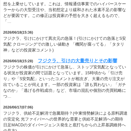
想を上乗せしています。これは、情報通信事業でのハイパースケー
ラーからの大型受注や、当初想定より緩和された水素不足の影響な
どが要因です。この修正は投資家の予想を大きく超えるもので、
「…
2026/06/18(15:36)
フジクラ、引けにかけて異次元の急落！(引けにかけての急落とS安
気配 クロージングでの激しい値動き 「機関が腐ってる」「タタリ
神」などの投資家コメント)
フジクラ、引けの大量売りとその影響
2026/06/18(15:28)
フジクラの株価が引けにかけて急落し、ストップ安気配となってい
る状況が投資家の間で話題となっています。15時頃から「引け売
り」や「S安気配」といったコメントが相次ぎ、大量の売り注文が
出ていることが伺えます。一部の投資家は「誰も買わない」「ガチ
なのか」「逃げる作戦成功」など、市場の混乱や個別の売買戦略に
つ…
2026/06/17(07:06)
フジクラ、供給不足解消で急騰期待？(中東情勢解決による原料調達
の安定化 光ファイバーへの世界的な需要と供給不足解消への期待
日足MACDのダイバージェンス発生と底打ちからの上昇基調維持へ
の見方)