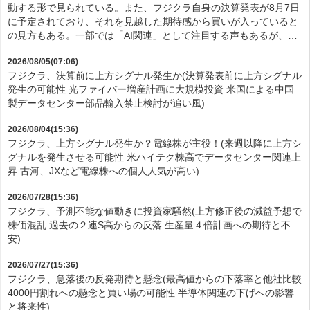
動する形で見られている。また、フジクラ自身の決算発表が8月7日
に予定されており、それを見越した期待感から買いが入っていると
の見方もある。一部では「AI関連」として注目する声もあるが、…
2026/08/05(07:06)
フジクラ、決算前に上方シグナル発生か(決算発表前に上方シグナル
発生の可能性 光ファイバー増産計画に大規模投資 米国による中国
製データセンター部品輸入禁止検討が追い風)
2026/08/04(15:36)
フジクラ、上方シグナル発生か？電線株が主役！(来週以降に上方シ
グナルを発生させる可能性 米ハイテク株高でデータセンター関連上
昇 古河、JXなど電線株への個人人気が高い)
2026/07/28(15:36)
フジクラ、予測不能な値動きに投資家騒然(上方修正後の減益予想で
株価混乱 過去の２連S高からの反落 生産量４倍計画への期待と不
安)
2026/07/27(15:36)
フジクラ、急落後の反発期待と懸念(最高値からの下落率と他社比較
4000円割れへの懸念と買い場の可能性 半導体関連の下げへの影響
と将来性)