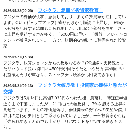
フジクラ、急騰で投資家歓喜！
2026/05/22(09:28)
フジクラの株価が現在、急騰しており、多くの投資家が注目してい
ます。GU（ギャップアップ）寄り付きから順調に上昇し、+6%か
ら+7%を記録する場面も見られました。昨日の下落分を埋め、さら
に上昇を期待する声が多く、「5000円は早い」「爆益」といったコ
メントが散見されます。一方で、短期的な値動きに翻弄された投資
家…
2026/05/21(15:36)
フジクラ、決算ショックからの反攻なるか？(26週線を支持線とし
たリバウンド狙い 節目の4500円が固そうだという見方 高値圏での
利益確定売りが重なり、ストップ安→続落から回復できるか)
フジクラ大幅反発！投資家の期待と懸念が
2026/05/21(09:13)
交錯
フジクラは5月14日に高値7,933円をつけた後、急落し一時ほぼ半値
近くまで下落しましたが、21日には大幅反発し+7%を超える上昇を
見せています。直近の株価急落は、会社発表の数字への失望や信用
取引の悪化が要因として挙げられていましたが、一部投資家からは
「売られすぎ」との声も上がり、リバウンドを期待する動きも見
ら…