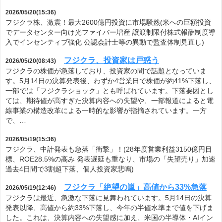
2026/05/20(15:36)
フジクラ株、激震！最大2600億円投資に市場騒然(米への巨額投資
でデータセンター向け光ファイバー増産 譲渡制限付株式報酬制度導
入でインセンティブ強化 公認会計士等の異動で監査体制見直し)
フジクラ、投資家は戸惑う
2026/05/20(08:43)
フジクラの株価が急落しており、投資家の間で話題となっていま
す。5月14日の決算発表後、わずか4営業日で株価が約41%下落し、
一部では「フジクラショック」とも呼ばれています。下落要因とし
ては、期待値が高すぎた決算内容への失望や、一部報道によると電
線事業の構造改革による一時的な影響が指摘されています。一方
で、…
2026/05/19(15:36)
フジクラ、中計発表も急落「衝撃」！(28年度営業利益3150億円目
標、ROE28.5%の高み 発表遅延も重なり、市場の「失望売り」加速
過去4日間で3割超下落、個人投資家悲鳴)
フジクラ「絶望の嵐」高値から33%急落
2026/05/19(12:46)
フジクラは最近、急激な下落に見舞われています。5月14日の決算
発表以降、高値から約33%下落し、今年の半値水準まで値を下げま
した。これは、決算内容への失望感に加え、米国の半導体・AIイン