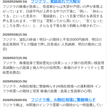
フジクラ、電線疲れで大幅安
2026/05/29(09:34)
フジクラの株価が急落し、投資家からは失望や戸惑いの声が多数上
がっています。日経平均が上昇する中での下落に「弱い」「終わっ
てる」といった意見や、「電線疲れ」という言葉で弱さを表現する
声も見られます。一部では「雲割ってから買いたい」「安くなった
ところを買いたい」と、さらなる下落を狙う戦略も示唆されてい…
2026/05/28(15:36)
フジクラ、波乱の終値！明日への期待と不安(5000円維持、明日の
急反発期待 下ヒゲ陽線で押し目形成か 人気銘柄、明日の動向に注
目)
2026/05/27(15:36)
フジクラ、株価急落で需給悪化か(決算ショック後の信用買い残急増
高値圏からの急落と個人中心の信用買い 株価のボラティリティと需
給悪化懸念)
2026/05/26(15:36)
フジクラ、AI熱狂相場に警鐘鳴らす(AI熱狂相場への過剰期待 イン
フラ特需への期待と現実 株価の急騰・急落と投資家の心理)
フジクラ株、AI熱狂相場に警鐘鳴らす
2026/05/26(09:05)
フジクラ株は、AI関連のインフラ需要への期待から一時急騰してい