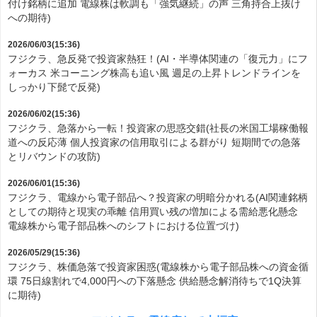
付け銘柄に追加 電線株は軟調も「強気継続」の声 三角持合上抜け
への期待)
2026/06/03(15:36)
フジクラ、急反発で投資家熱狂！(AI・半導体関連の「復元力」にフ
ォーカス 米コーニング株高も追い風 週足の上昇トレンドラインを
しっかり下髭で反発)
2026/06/02(15:36)
フジクラ、急落から一転！投資家の思惑交錯(社長の米国工場稼働報
道への反応薄 個人投資家の信用取引による群がり 短期間での急落
とリバウンドの攻防)
2026/06/01(15:36)
フジクラ、電線から電子部品へ？投資家の明暗分かれる(AI関連銘柄
としての期待と現実の乖離 信用買い残の増加による需給悪化懸念
電線株から電子部品株へのシフトにおける位置づけ)
2026/05/29(15:36)
フジクラ、株価急落で投資家困惑(電線株から電子部品株への資金循
環 75日線割れで4,000円への下落懸念 供給懸念解消待ちで1Q決算
に期待)