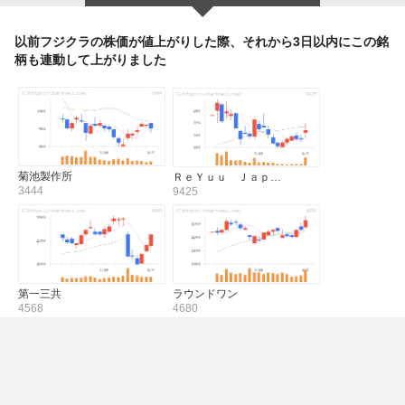
以前フジクラの株価が値上がりした際、それから3日以内にこの銘
柄も連動して上がりました
菊池製作所
ＲｅＹｕｕ Ｊａｐ…
3444
9425
第一三共
ラウンドワン
4568
4680