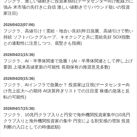
フジクラ、激しい値動きに投資家熱狂(データセンター向け配線力に
強み 米市場の先行きに自信 激しい値動きでリバウンド狙いの投資
家注目)
2026/04/22(07:06)
フジクラ、高値引け！需給・地合い良好(昨日急騰、高値引けで勢い
持続 ソフトバンクグループ、キオクシアと共に需給良好 SOX指数
との連動性に注意しつつ、底堅さも指摘)
2026/04/21(15:36)
フジクラ、AI・半導体関連で急騰！(AI・半導体関連として押し上げ
要因 上場来高値更新の可能性 長期保有の推奨意見多数)
2026/04/20(15:36)
フジクラ、AIインフラで急騰か？ 投資家は注視(データセンター向
け売上拡大への期待 AI決算跨ぎリストでの注目度 株価の急落と反
転の可能性)
2026/04/17(15:36)
フジクラ、10兆円クラブ入りと円安で海外機関投資家集中(10兆円
クラブ入りと海外機関投資家の集中 円安による割安感の増加 投資
判断の入口としての時価総額)