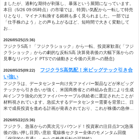
ましたが、過剰な期待が剥落し、暴落という展開になっています。
本日（5/26 09:05時点）の市場では、特買い気配から一転して特売
りとなり、マイナス転換する銘柄も多く見られました。一部では
「仕手株のよう」との声も上がるほど、短時間で大きく変動して
お…
2026/05/25(15:36)
フジクラS高！「フジクラショック」から一転、投資家歓喜(「フジ
クラショック」からの劇的な反転S高 決算発表後の大幅下落からの
見事なリバウンド PTSでの値動きと今後の天井への懸念)
フジクラS高気配！米ビッグテック引き合
2026/05/25(09:22)
い強い
フジクラは、データセンター向け光ファイバー製品などが米ビッグ
テックから引き合いが強く、米国商務省との枠組み合意により生成
AIインフラ強化の光ファイバーケーブル供給者に選定されたことが
材料視されています。急拡大するデータセンター需要を背景に、日
米で成長投資を進める計画が発表されており、これが株価の急伸…
2026/05/22(15:36)
フジクラ、急落からの異次元リバウンド！投資家の注目点3つ(急落
後の強い押し目買い意欲 電線株セクター全体のモメンタム回復
「保守的な見通し」からの株価反転の可能性)