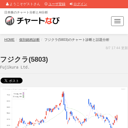
ようこそゲストさん
ユーザ登録
ログイン
日本株のチャート分析とAI分析
T
o
g
g
HOME
個別銘柄診断
フジクラ(5803)のチャート診断と話題分析
l
8/7 17:44 更新
e
n
フジクラ(5803)
a
Fujikura Ltd.
v
i
g
a
t
i
o
n