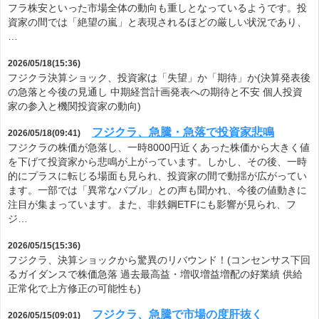
フラ株安といった市場全体の動向も重しとなっているようです。投
資家の間では「絶望の嵐」と表現されるほどの厳しい状況であり、
…
2026/05/18(15:36)
フジクラ決算ショック、投資家は「失望」か「期待」か(決算発表後
の急落と今後の見通し 中期経営計画発表への期待と不安 個人投資
家の参入と機関投資家の動向)
フジクラ、急騰・急落で投資家悲鳴
2026/05/18(09:41)
フジクラの株価が急落し、一時8000円近くあった株価から大きく値
を下げて投資家から悲鳴が上がっています。しかし、その後、一時
的にプラスに転じる場面も見られ、投資家の間で動揺が広がってい
ます。一部では「異常なバブル」との声も聞かれ、今後の値動きに
注目が集まっています。また、非鉄鋼ETFにも影響が見られ、フ
ジ…
2026/05/15(15:36)
フジクラ、決算ショックから驚異のリバウンド！(コンセンサス下回
るガイダンスで株価急落 過去最高益・増収増益増配の好業績 供給
正常化で上方修正の可能性も)
フジクラ、急騰で市場の度肝抜く
2026/05/15(09:01)