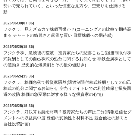
勢いで売られていく」といった慎重な見方や、空売りを仕掛ける
動…
2026/06/30(07:06)
フジクラ、見えざる力で株価再燃か？(コーニングとの比較で期待高
まる チャートの綺麗さと露骨な買い 目標株価への期待感)
2026/06/29(15:36)
フジクラ株、急騰後の荒波！投資家たちの悲喜こもご(譲渡制限付株
式報酬としての自己株式の処分に関するお知らせ 非鉄金属株として
の値動き 歴史的な爆騰劇とその後の値動き)
2026/06/26(15:36)
フジクラ、株価急落で投資家騒然(譲渡制限付株式報酬としての自己
株式の処分に関するお知らせ 空売りデイトレでの利益確保と損失回
避の攻防 株価の急変動に対する様々な投資家の心情)
2026/06/25(15:36)
フジクラ、好決算も懸念材料？投資家たちの声は二分(情報通信セグ
メントへの収益集中度 株価の変動性と材料不足 競合他社の動向と
自社投資計画)