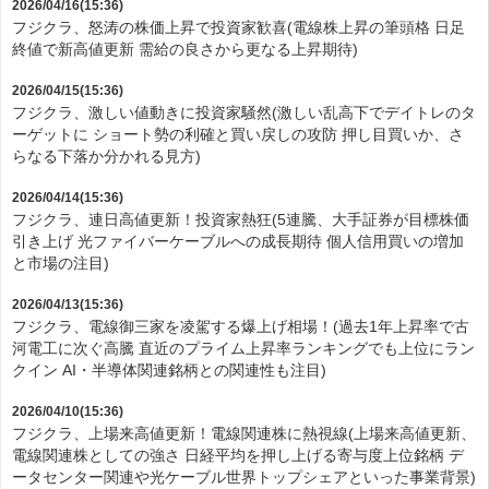
2026/04/16(15:36)
フジクラ、怒涛の株価上昇で投資家歓喜(電線株上昇の筆頭格 日足
終値で新高値更新 需給の良さから更なる上昇期待)
2026/04/15(15:36)
フジクラ、激しい値動きに投資家騒然(激しい乱高下でデイトレのタ
ーゲットに ショート勢の利確と買い戻しの攻防 押し目買いか、さ
らなる下落か分かれる見方)
2026/04/14(15:36)
フジクラ、連日高値更新！投資家熱狂(5連騰、大手証券が目標株価
引き上げ 光ファイバーケーブルへの成長期待 個人信用買いの増加
と市場の注目)
2026/04/13(15:36)
フジクラ、電線御三家を凌駕する爆上げ相場！(過去1年上昇率で古
河電工に次ぐ高騰 直近のプライム上昇率ランキングでも上位にラン
クイン AI・半導体関連銘柄との関連性も注目)
2026/04/10(15:36)
フジクラ、上場来高値更新！電線関連株に熱視線(上場来高値更新、
電線関連株としての強さ 日経平均を押し上げる寄与度上位銘柄 デ
ータセンター関連や光ケーブル世界トップシェアといった事業背景)