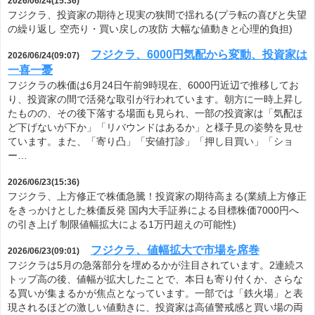
2026/06/24(15:36)
フジクラ、投資家の期待と現実の狭間で揺れる(プラ転の喜びと失望
の繰り返し 空売り・買い戻しの攻防 大幅な値動きと心理的負担)
フジクラ、6000円気配から変動、投資家は
2026/06/24(09:07)
一喜一憂
フジクラの株価は6月24日午前9時現在、6000円近辺で推移してお
り、投資家の間で活発な取引が行われています。朝方に一時上昇し
たものの、その後下落する場面も見られ、一部の投資家は「気配ほ
ど下げないが下か」「リバウンドはあるか」と様子見の姿勢を見せ
ています。また、「寄り凸」「安値打診」「押し目買い」「ショ
ー…
2026/06/23(15:36)
フジクラ、上方修正で株価急騰！投資家の期待高まる(業績上方修正
をきっかけとした株価反発 国内大手証券による目標株価7000円へ
の引き上げ 制限値幅拡大による1万円超えの可能性)
フジクラ、値幅拡大で市場を席巻
2026/06/23(09:01)
フジクラは5月の急落部分を埋めるかが注目されています。2連続ス
トップ高の後、値幅が拡大したことで、本日も寄り付くか、さらな
る買いが集まるかが焦点となっています。一部では「鉄火場」と表
現されるほどの激しい値動きに、投資家は高値警戒感と買い場の両