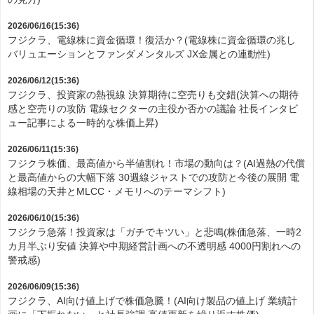
2026/06/16(15:36)
フジクラ、電線株に資金循環！復活か？(電線株に資金循環の兆し
バリュエーションとファンダメンタルズ JX金属との連動性)
2026/06/12(15:36)
フジクラ、投資家の熱視線 決算期待に空売りも交錯(決算への期待
感と空売りの攻防 電線セクターの主役か否かの議論 社長インタビ
ュー記事による一時的な株価上昇)
2026/06/11(15:36)
フジクラ株価、最高値から半値割れ！市場の動向は？(AI過熱の代償
と最高値からの大幅下落 30週線ジャストでの攻防と今後の展開 電
線相場の天井とMLCC・メモリへのテーマシフト)
2026/06/10(15:36)
フジクラ急落！投資家は「ガチでキツい」と悲鳴(株価急落、一時2
カ月半ぶり安値 決算や中期経営計画への不透明感 4000円割れへの
警戒感)
2026/06/09(15:36)
フジクラ、AI向け値上げで株価急騰！(AI向け製品の値上げ 業績計