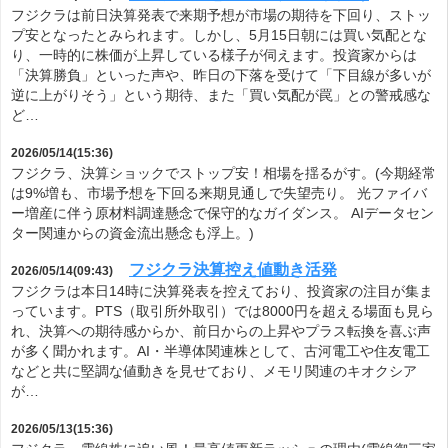
フジクラは前日決算発表で来期予想が市場の期待を下回り、ストッ
プ安となったとみられます。しかし、5月15日朝には買い気配とな
り、一時的に株価が上昇している様子が伺えます。投資家からは
「決算勝負」といった声や、昨日の下落を受けて「下目線が多いが
逆に上がりそう」という期待、また「買い気配が罠」との警戒感な
ど…
2026/05/14(15:36)
フジクラ、決算ショックでストップ安！相場を揺るがす。(今期経常
は9%増も、市場予想を下回る来期見通しで失望売り。 光ファイバ
ー増産に伴う原材料調達懸念で保守的なガイダンス。 AIデータセン
ター関連からの資金流出懸念も浮上。)
フジクラ決算控え値動き活発
2026/05/14(09:43)
フジクラは本日14時に決算発表を控えており、投資家の注目が集ま
っています。PTS（取引所外取引）では8000円を超える場面も見ら
れ、決算への期待感からか、前日からの上昇やプラス転換を喜ぶ声
が多く聞かれます。AI・半導体関連株として、古河電工や住友電工
などと共に堅調な値動きを見せており、メモリ関連のキオクシア
が…
2026/05/13(15:36)