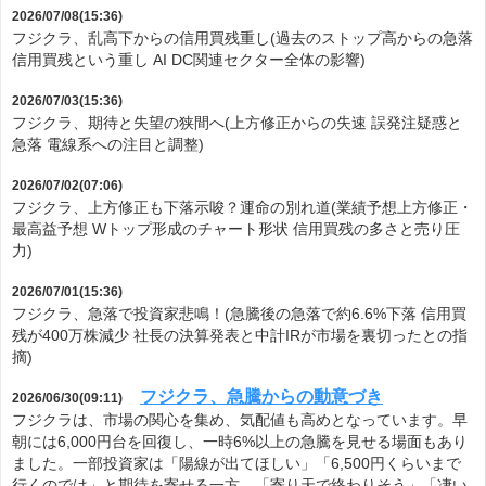
2026/07/08(15:36)
フジクラ、乱高下からの信用買残重し(過去のストップ高からの急落
信用買残という重し AI DC関連セクター全体の影響)
2026/07/03(15:36)
フジクラ、期待と失望の狭間へ(上方修正からの失速 誤発注疑惑と
急落 電線系への注目と調整)
2026/07/02(07:06)
フジクラ、上方修正も下落示唆？運命の別れ道(業績予想上方修正・
最高益予想 Wトップ形成のチャート形状 信用買残の多さと売り圧
力)
2026/07/01(15:36)
フジクラ、急落で投資家悲鳴！(急騰後の急落で約6.6%下落 信用買
残が400万株減少 社長の決算発表と中計IRが市場を裏切ったとの指
摘)
フジクラ、急騰からの動意づき
2026/06/30(09:11)
フジクラは、市場の関心を集め、気配値も高めとなっています。早
朝には6,000円台を回復し、一時6%以上の急騰を見せる場面もあり
ました。一部投資家は「陽線が出てほしい」「6,500円くらいまで
行くのでは」と期待を寄せる一方、「寄り天で終わりそう」「凄い