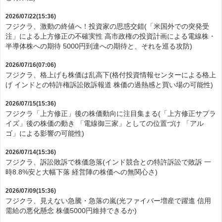
2026/07/22(15:36)
フジクラ、激動の終値へ！投資家の思惑交錯(「米国外での突発受
注」による上方修正の不確実性 高市政権の投資計画による電線株・
半導体株への期待 5000円到達への期待と、それを巡る攻防)
2026/07/16(07:06)
フジクラ、格上げも株価は乱高下(格付投資情報センターによる格上
げ インドとの特許権訴訟敗訴報道 株価の過熱感と買い場の可能性)
2026/07/15(15:36)
フジクラ「上方修正」後の株価動向に注目集まる(「上方修正サプラ
イズ」後の株価の動き 「電線御三家」としての位置づけ 「アル
ゴ」による影響の可能性)
2026/07/14(15:36)
フジクラ、訴訟敗訴で株価急落(インド競合との特許訴訟で敗訴 一
時8.8%安と大幅下落 経営陣の株価への無関心さ)
2026/07/09(15:36)
フジクラ、見えない急騰・急落の嵐(光ファイバー増産で躍進 信用
需給の悪化懸念 株価5000円維持できるか)