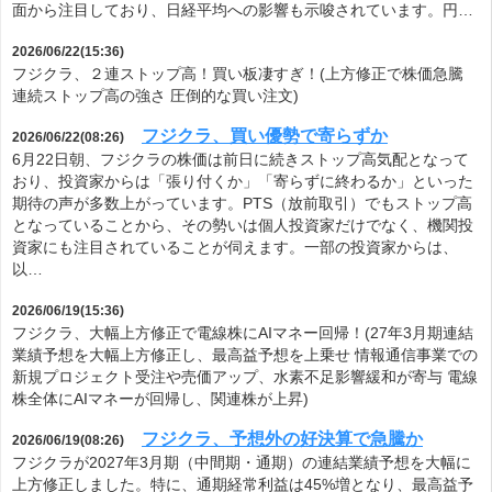
面から注目しており、日経平均への影響も示唆されています。円…
2026/06/22(15:36)
フジクラ、２連ストップ高！買い板凄すぎ！(上方修正で株価急騰
連続ストップ高の強さ 圧倒的な買い注文)
フジクラ、買い優勢で寄らずか
2026/06/22(08:26)
6月22日朝、フジクラの株価は前日に続きストップ高気配となって
おり、投資家からは「張り付くか」「寄らずに終わるか」といった
期待の声が多数上がっています。PTS（放前取引）でもストップ高
となっていることから、その勢いは個人投資家だけでなく、機関投
資家にも注目されていることが伺えます。一部の投資家からは、
以…
2026/06/19(15:36)
フジクラ、大幅上方修正で電線株にAIマネー回帰！(27年3月期連結
業績予想を大幅上方修正し、最高益予想を上乗せ 情報通信事業での
新規プロジェクト受注や売価アップ、水素不足影響緩和が寄与 電線
株全体にAIマネーが回帰し、関連株が上昇)
フジクラ、予想外の好決算で急騰か
2026/06/19(08:26)
フジクラが2027年3月期（中間期・通期）の連結業績予想を大幅に
上方修正しました。特に、通期経常利益は45%増となり、最高益予