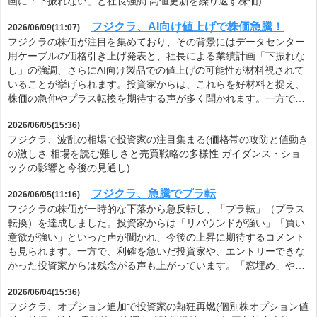
画に「下振れない」と社長強調 高値更新を繰り返す株価)
フジクラ、AI向け値上げで株価急騰！
2026/06/09(11:07)
フジクラの株価が注目を集めており、その背景にはデータセンター
用ケーブルの価格引き上げ発表と、社長による業績計画「下振れな
し」の強調、さらにAI向け製品での値上げの可能性が材料視されて
いることが挙げられます。投資家からは、これらを好材料と捉え、
株価の急伸やプラス転換を期待する声が多く聞かれます。一方で…
2026/06/05(15:36)
フジクラ、波乱の相場で投資家の注目集まる(価格帯の攻防と値動き
の激しさ 相場を読む難しさと売買戦略の多様性 ガイダンス・ショ
ックの影響と今後の見通し)
フジクラ、急騰でプラ転
2026/06/05(11:16)
フジクラの株価が一時的な下落から急反転し、「プラ転」（プラス
転換）を達成しました。投資家からは「リバウンドが強い」「買い
意欲が強い」といった声が聞かれ、今後の上昇に期待するコメント
も見られます。一方で、利確を急いだ投資家や、エントリーできな
かった投資家からは残念がる声も上がっています。「窓埋め」や…
2026/06/04(15:36)
フジクラ、オプション追加で投資家の熱狂再燃(個別株オプション値