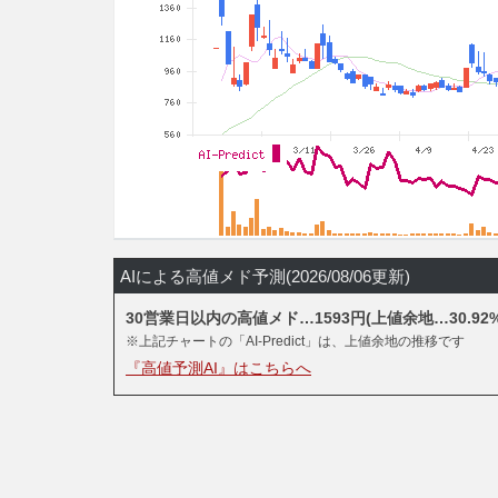
AIによる高値メド予測(2026/08/06更新)
30営業日以内の高値メド…1593円(上値余地…30.92%
※上記チャートの「AI-Predict」は、上値余地の推移です
『高値予測AI』はこちらへ