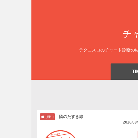
チ
テクニスコのチャート診断の結
TI
陰のたすき線
買い
2026/08