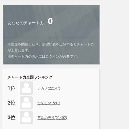
0
あなたのチャート力…
※講座を閲覧したり、演習問題を正解するとチャート力
が上昇します。
※チャート力の表示には
ログイン
が必要です。
チャート力全国ランキング
1位
ナカノ(22147)
2位
ひでし(21591)
3位
三園の天風(21402)