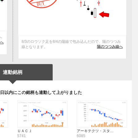
へ
8/3のロウソク足を8/4の陽線で包み込んだので、陽のつつみ
)へ
陽のつつみ線へ
線となります。
連動銘柄
3日以内にこの銘柄も連動して上がりました
ＵＡＣＪ
アーキテクツ・スタ…
5741
6085