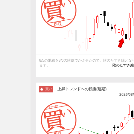
8/5の陽線を8/6の陰線でかぶせたので、陰のたすき線とな
陰のたすき線
ます。
上昇トレンドへの転換(短期)
買い
2026/08