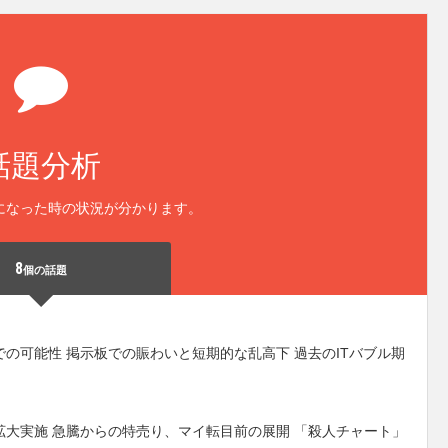
話題分析
になった時の状況が分かります。
8
個の話題
の可能性 掲示板での賑わいと短期的な乱高下 過去のITバブル期
拡大実施 急騰からの特売り、マイ転目前の展開 「殺人チャート」