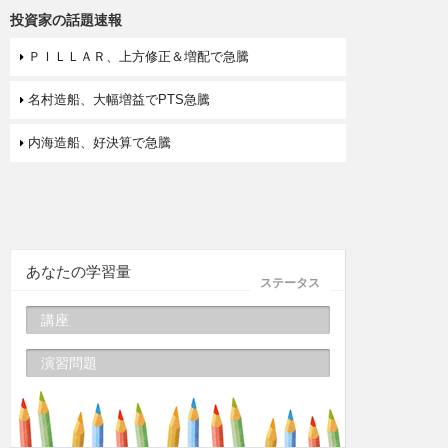
投資家の話題速報
ＰＩＬＬＡＲ、上方修正＆増配で急騰
名村造船、大幅増益でPTS急騰
内海造船、好決算で急騰
あなたの学習量
ステータス
講座
演習問題