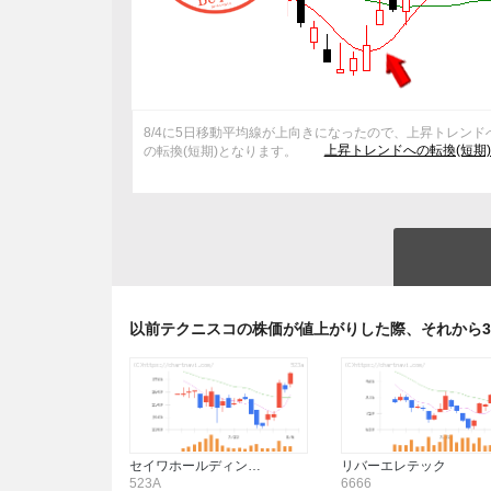
8/4に5日移動平均線が上向きになったので、上昇トレンド
上昇トレンドへの転換(短期
の転換(短期)となります。
以前テクニスコの株価が値上がりした際、それから
セイワホールディン…
リバーエレテック
523A
6666