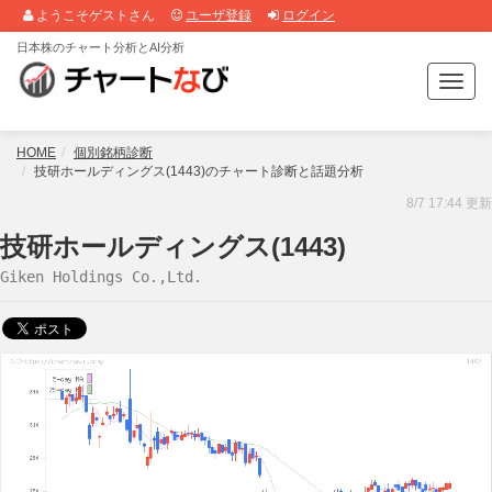
ようこそゲストさん
ユーザ登録
ログイン
日本株のチャート分析とAI分析
T
o
g
g
HOME
個別銘柄診断
l
技研ホールディングス(1443)のチャート診断と話題分析
e
8/7 17:44 更新
n
a
技研ホールディングス(1443)
v
Giken Holdings Co.,Ltd.
i
g
a
t
i
o
n