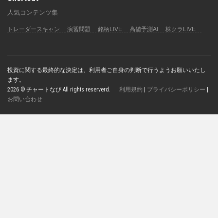
人気コンテンツ集
トレーダースキャン
演習問題
銘柄LIVE
高値予測AI
株クラLIVE
投資に関する最終的な決定は、利用者ご自身の判断で行うようお願いいたし
ます。
2026 © チャートなび All rights reserverd.
利用規約
|
プライバシーポリシー
|
お問い合わせ