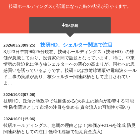
技研ホールディングスが話題になった時の状況が分かります。
4
個の話題
技研HD、シェルター関連で注目
2026/03/23(09:25)
3月23日午前9時25分現在、技研ホールディングス（技研HD）の株
価が急騰しており、投資家の間で話題となっています。特に、中東
情勢の緊迫化に伴う核シェルターへの関心の高まりが、同社への思
惑買いを誘っているようです。技研HDは放射線遮蔽や電磁波シール
ド工事の実績があり、核シェルター関連銘柄として注目されてい
ま…
2024/10/02(07:06)
技研HD、政治と地政学で注目集める(大株主の動向が影響する可能
性 防衛関連として市場の注目を集める 資金流入の可能性が高い)
2024/10/01(15:06)
技研ホールディングス、急騰の理由とは！(株価が+21%を達成 防災
関連銘柄としての注目 低時価総額で短期資金流入)