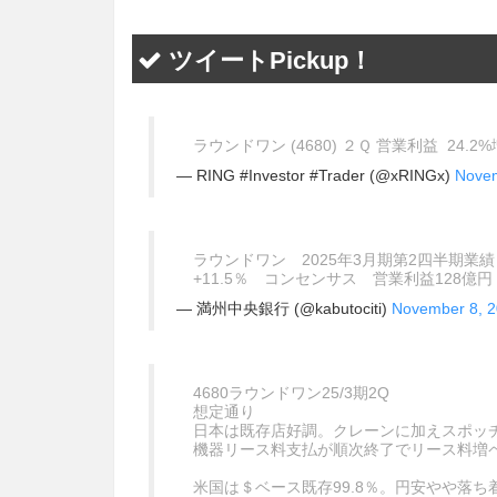
ツイートPickup！
ラウンドワン (4680) ２Ｑ 営業利益 24.2%増
— RING #Investor #Trader (@xRINGx)
Novem
ラウンドワン 2025年3月期第2四半期業績
+11.5％ コンセンサス 営業利益128
— 満州中央銀行 (@kabutociti)
November 8, 
4680ラウンドワン25/3期2Q
想定通り
日本は既存店好調。クレーンに加えスポッ
機器リース料支払が順次終了でリース料増
米国は＄ベース既存99.8％。円安やや落