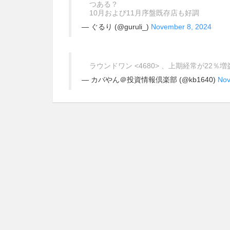
つある？
10月および11月序盤既存店も好調
— ぐるり (@guruli_)
November 8, 2024
ラウンドワン <4680> 、上期経常が22％
— カバやん＠投資情報倶楽部 (@kb1640)
Nov