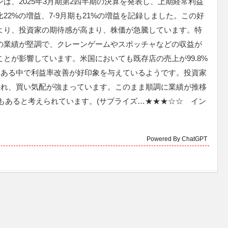
は、2025年3月期第2四半期の決算を発表し、上期経常利益
22%の増益、7-9月期も21%の増益を記録しました。この好
より、投資家の期待感が高まり、株価が急騰しています。特
の業績が堅調で、クレーンゲームやスポッチャなどの収益が
ことが影響しています。米国においても既存店の売上が99.8%
つある中で利益率改善が好印象を与えているようです。投資家
かれ、買い気配が強まっています。このまま順調に業績が推移
性もあると考えられています。(サプライズ…★★★☆☆ イン
Powered By ChatGPT