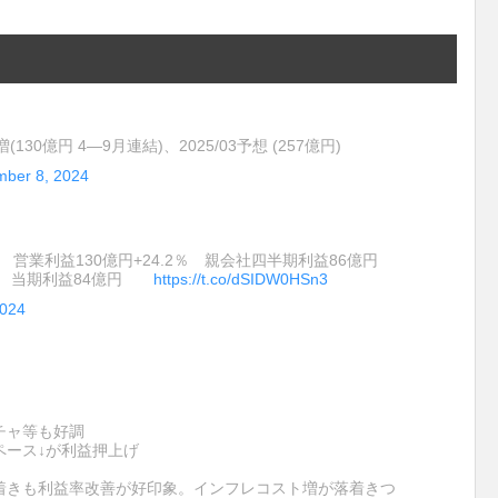
(130億円 4―9月連結)、2025/03予想 (257億円)
ber 8, 2024
 営業利益130億円+24.2％ 親会社四半期利益86億円
億円 当期利益84億円
https://t.co/dSIDW0HSn3
2024
チャ等も好調
ペース↓が利益押上げ
ち着きも利益率改善が好印象。インフレコスト増が落着きつ