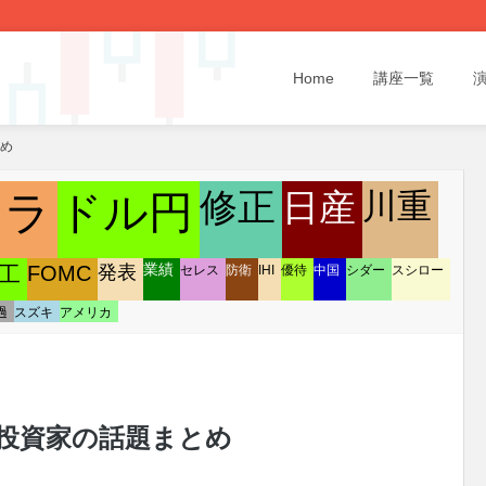
Home
講座一覧
とめ
修正
日産
川重
クラ
ドル円
発表
工
FOMC
業績
セレス
防衛
IHI
優待
中国
シダー
スシロー
過
スズキ
アメリカ
/08 投資家の話題まとめ