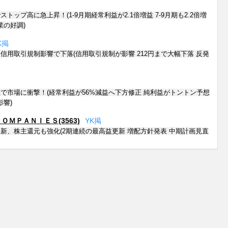
トップ高に急上昇！(1-9月期経常利益が2.1倍増益 7-9月期も2.2倍増
業の好調)
K
掲
信用取引規制影響で下落(信用取引規制が影響 212円まで大幅下落 反発
で市場に衝撃！(経常利益が56%減益へ下方修正 純利益がトントン予想
影響)
ＭＰＡＮＩＥＳ(3563)
Y
K
掲
新、株主還元も強化(2期連続の最高益更新 増配方針発表 中期計画見直