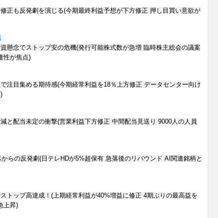
修正も反発劇を演じる(今期最終利益予想が下方修正 押し目買い意欲が
掲
資懸念でストップ安の危機(発行可能株式数が急増 臨時株主総会の議案
連性が焦点)
で注目集める期待感(今期経常利益を18％上方修正 データセンター向け
)
減と配当未定の衝撃(営業利益下方修正 中間配当見送り 9000人の人員
急落からの反発劇(日テレHDが5%超保有 急落後のリバウンド AI関連銘柄と
ストップ高達成！(上期経常利益が40%増益に修正 4期ぶりの最高益を
急上昇)