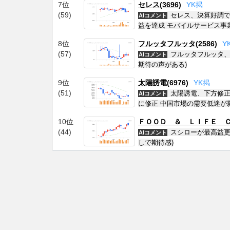
7位
セレス(3696)
Y
K
掲
(59)
セレス、決算好調でス
AIコメント
益を達成 モバイルサービス事
8位
フルッタフルッタ(2586)
Y
(57)
フルッタフルッタ、
AIコメント
期待の声がある)
9位
太陽誘電(6976)
Y
K
掲
(51)
太陽誘電、下方修正
AIコメント
に修正 中国市場の需要低迷が
10位
ＦＯＯＤ ＆ ＬＩＦＥ ＣＯ
(44)
スシローが最高益更
AIコメント
しで期待感)