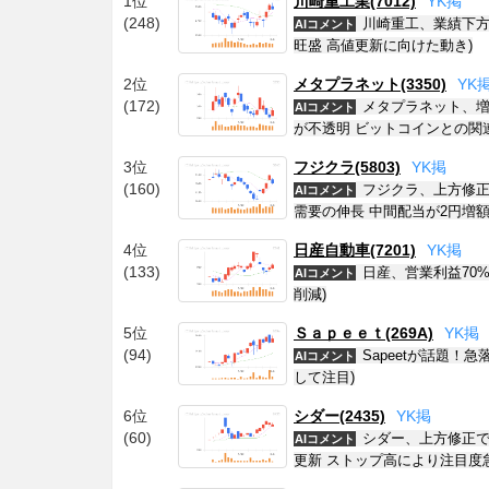
1位
川崎重工業(7012)
Y
K
掲
(248)
川崎重工、業績下方
AIコメント
旺盛 高値更新に向けた動き)
2位
メタプラネット(3350)
Y
K
(172)
メタプラネット、増
AIコメント
が不透明 ビットコインとの関
3位
フジクラ(5803)
Y
K
掲
(160)
フジクラ、上方修正
AIコメント
需要の伸長 中間配当が2円増額
4位
日産自動車(7201)
Y
K
掲
(133)
日産、営業利益70%
AIコメント
削減)
5位
Ｓａｐｅｅｔ(269A)
Y
K
掲
(94)
Sapeetが話題！
AIコメント
して注目)
6位
シダー(2435)
Y
K
掲
(60)
シダー、上方修正で
AIコメント
更新 ストップ高により注目度