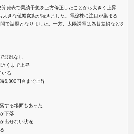
>が決算発表で業績予想を上方修正したことから大きく上昇
後も大きな値幅変動が続きました。電線株に注目が集まる
の間で話題となりました。一方、太陽誘電は為替差損などを
定で波乱なし
円近くまで上昇
ている
6,300円台まで上昇
落する場面もあった
が下落
が出せない状況
る