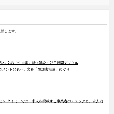
速報します。
表へ 文春「性加害」報道訴訟：朝日新聞デジタル
コメント発表へ。文春「性加害報道」めぐり
せ＞ タイミーでは、求人を掲載する事業者のチェックと、求人内