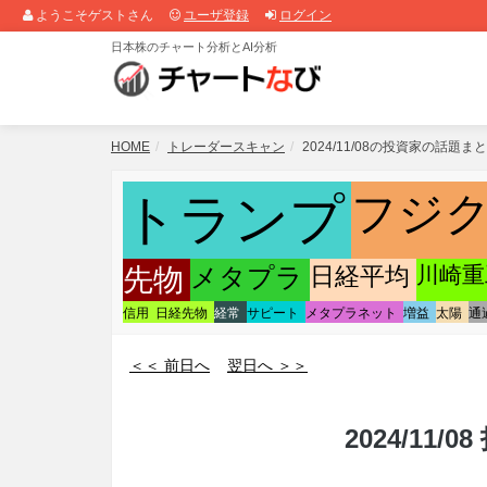
ようこそゲストさん
ユーザ登録
ログイン
日本株のチャート分析とAI分析
HOME
トレーダースキャン
2024/11/08の投資家の話題ま
フジ
トランプ
日経平均
川崎重
先物
メタプラ
信用
日経先物
経常
サピート
メタプラネット
増益
太陽
通
＜＜ 前日へ
翌日へ ＞＞
2024/11