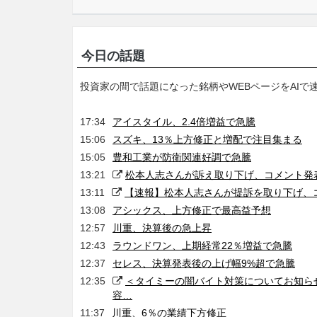
今日の話題
投資家の間で話題になった銘柄やWEBページをAIで
17:34
アイスタイル、2.4倍増益で急騰
15:06
スズキ、13％上方修正と増配で注目集まる
15:05
豊和工業が防衛関連好調で急騰
13:21
松本人志さんが訴え取り下げ、コメント発
13:11
【速報】松本人志さんが提訴を取り下げ、
13:08
アシックス、上方修正で最高益予想
12:57
川重、決算後の急上昇
12:43
ラウンドワン、上期経常22％増益で急騰
12:37
セレス、決算発表後の上げ幅9%超で急騰
12:35
＜タイミーの闇バイト対策についてお知ら
容…
11:37
川重、6％の業績下方修正