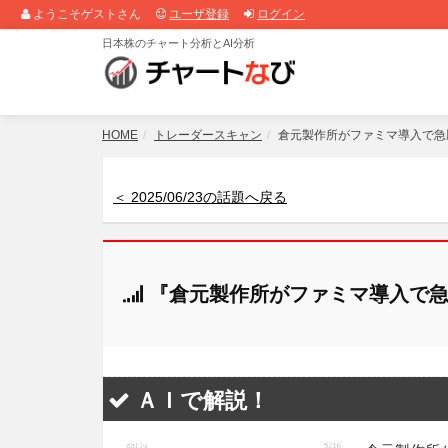
ようこそゲストさん
ユーザ登録
ログイン
日本株のチャート分析とAI分析
HOME
トレーダースキャン
倉元製作所がファミマ導入で急
＜ 2025/06/23の話題へ戻る
『倉元製作所がファミマ導入で急
ＡＩで解説！