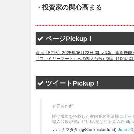
・投資家の関心高まる
ページPickup！
倉元【5216】2025年06月23日 開示情報 - 
『ファミリーマート』への導入台数が累計1100店
ツイートPickup！
倉元製作所
販促機能を搭載した室内業務用清掃ロボッ
導入台数が累計1100店舗となる見込み
http
— ハクナマタタ (@Stockpickerfund)
June 23