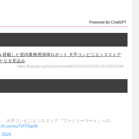
Powered By ChatGPT
販促機能を搭載した室内業務用清掃ロボット 大手コンビニエンスストア
舗となる見込み
https://kabutan.jp/disclosures/pdf/20250623/140120250623596…
ト 大手コンビニエンスストア『ファミリーマート』への
s://t.co/mu7VIT0qsN
, 2025