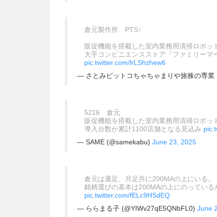
倉元製作所 PTS↑
販促機能を搭載した室内業務用清掃ロボッ
大手コンビニエンスストア『ファミリーマート
pic.twitter.com/lrLShzhew6
— さとみビットコちゃちゃまりや旅株の専業 (@
5216 倉元
販促機能を搭載した室内業務用清掃ロボッ
導入台数が累計1100店舗となる見込み
pic.
— SAME (@samekabu)
June 23, 2025
倉元は週足、月足共に200MAの上にいる。
銘柄選びの基本は200MAの上にのっているか
pic.twitter.com/fELc9HSdEQ
— ららまる子 (@YIWv27qE5QNbFL0)
June 