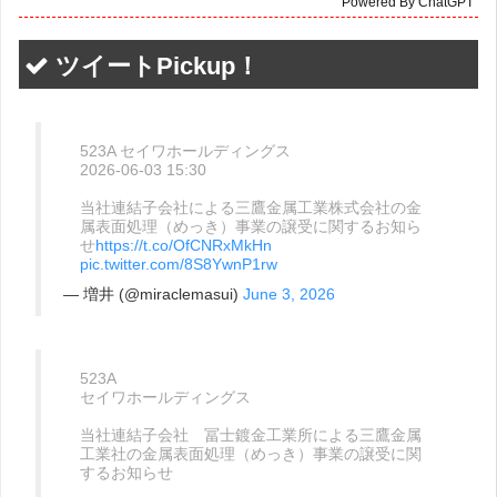
Powered By ChatGPT
ツイートPickup！
523A セイワホールディングス
2026-06-03 15:30
当社連結子会社による三鷹金属工業株式会社の金
属表面処理（めっき）事業の譲受に関するお知ら
せ
https://t.co/OfCNRxMkHn
pic.twitter.com/8S8YwnP1rw
— 増井 (@miraclemasui)
June 3, 2026
523A
セイワホールディングス
当社連結子会社 冨士鍍金工業所による三鷹金属
工業社の金属表面処理（めっき）事業の譲受に関
するお知らせ