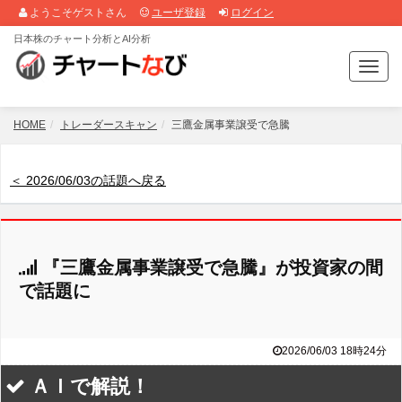
ようこそゲストさん
ユーザ登録
ログイン
日本株のチャート分析とAI分析
T
o
g
g
HOME
トレーダースキャン
三鷹金属事業譲受で急騰
l
e
n
＜ 2026/06/03の話題へ戻る
a
v
i
g
『三鷹金属事業譲受で急騰』が投資家の間
a
t
で話題に
i
o
n
2026/06/03 18時24分
ＡＩで解説！