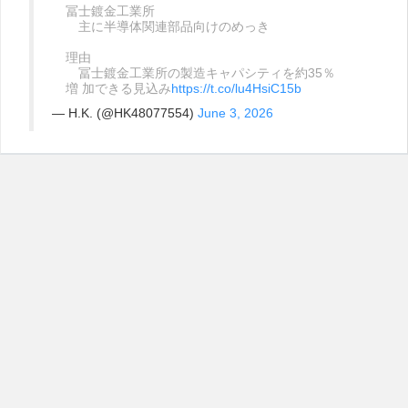
冨士鍍金工業所
主に半導体関連部品向けのめっき
理由
冨士鍍金工業所の製造キャパシティを約35％
増 加できる見込み
https://t.co/lu4HsiC15b
— H.K. (@HK48077554)
June 3, 2026