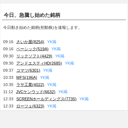
今日、急騰し始めた銘柄
今日動き始めた銘柄(初動株)を速報します。
09:16
さいか屋(8254)
Y
K
掲
09:16
ベーシック(519A)
Y
K
掲
09:30
リックソフト(4429)
Y
K
掲
09:30
アンドエスティHD(2685)
Y
K
掲
09:37
コマツ(6301)
Y
K
掲
10:33
MFS(196A)
Y
K
掲
10:35
ラサ工業(4022)
Y
K
掲
11:12
JVCケンウッド(6632)
Y
K
掲
12:33
SCREENホールディングス(7735)
Y
K
掲
12:33
ローツェ(6323)
Y
K
掲