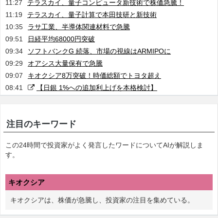
11:27
テラスカイ、量子コンピュータ新技術で株価急騰！
11:19
テラスカイ、量子計算で本田技研と新技術
10:35
ラサ工業、半導体関連材料で急騰
09:51
日経平均68000円突破
09:34
ソフトバンクG 続落、市場の視線はARMIPOに
09:29
オアシス大量保有で急騰
09:07
キオクシア8万突破！時価総額でトヨタ超え
08:41
【日銀 1%への追加利上げを本格検討】
注目のキーワード
この24時間で投資家がよく発言したワードについてAIが解説しま
す。
キオクシア
キオクシアは、株価が急騰し、投資家の注目を集めている。