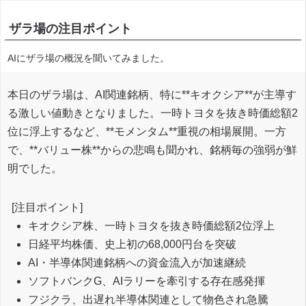
ザラ場の注目ポイント
AIにザラ場の概況を聞いてみました。
本日のザラ場は、AI関連銘柄、特に**キオクシア**が主導す
る激しい値動きとなりました。一時トヨタを抜き時価総額2
位に浮上するなど、**モメンタム**重視の相場展開。一方
で、**バリュー株**からの悲鳴も聞かれ、銘柄毎の強弱が鮮
明でした。
[注目ポイント]
キオクシア株、一時トヨタを抜き時価総額2位浮上
日経平均株価、史上初の68,000円台を突破
AI・半導体関連銘柄への資金流入が加速継続
ソフトバンクG、AIラリーを牽引する存在感発揮
フジクラ、出遅れ半導体関連として物色され急騰