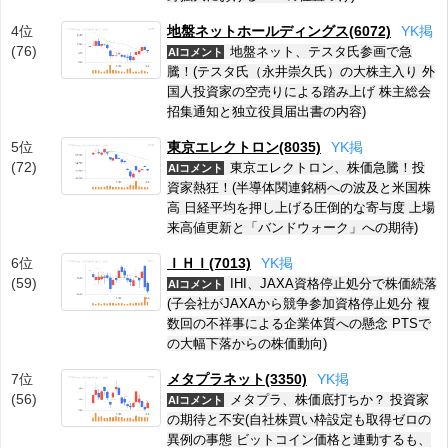
4位
地盤ネットホールディングス(6072)
Y
K
掲
(76)
地盤ネット、テスタ氏参画で急
AIコメント
騰！(テスタ氏（永井崇久氏）の大株主入り 外
国人投資家の空売りによる踏み上げ 株主総会
招集通知と独立役員届出書の内容)
5位
東京エレクトロン(8035)
Y
K
掲
(72)
東京エレクトロン、株価急騰！投
AIコメント
資家熱狂！(半導体関連銘柄への波及と米国株
高 日経平均を押し上げる圧倒的な寄与度 上場
来高値更新と「バンドウォーク」への期待)
6位
ＩＨＩ(7013)
Y
K
掲
(59)
IHI、JAXA資格停止処分で株価続落
AIコメント
(子会社がJAXAから競争参加資格停止処分 複
数回の不祥事による企業体質への懸念 PTSで
の大幅下落からの株価動向)
7位
メタプラネット(3350)
Y
K
掲
(56)
メタプラ、株価底打ちか？ 投資家
AIコメント
の期待と不安(自社株買い枠設定も取得ゼロの
異例の事態 ビットコイン価格と連動するも、