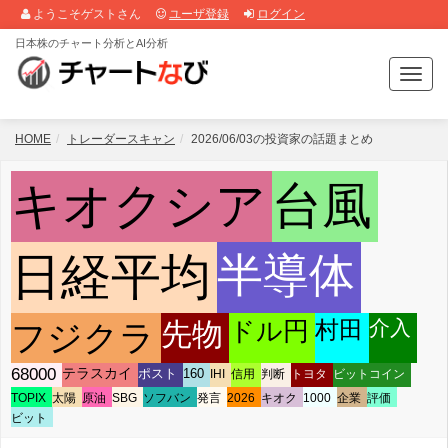
ようこそゲストさん
ユーザ登録
ログイン
日本株のチャート分析とAI分析
T
o
g
g
HOME
トレーダースキャン
2026/06/03の投資家の話題まとめ
l
e
キオクシア
台風
n
a
v
i
日経平均
半導体
g
a
t
村田
介入
先物
ドル円
フジクラ
i
o
68000
テラスカイ
ポスト
160
IHI
信用
判断
トヨタ
ビットコイン
n
TOPIX
太陽
原油
SBG
ソフバン
発言
2026
キオク
1000
企業
評価
ビット