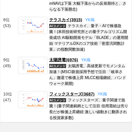
mNAVは下落 大幅下落からの反発期待と、さ
らなる下落懸念)
8位
テラスカイ(3915)
Y
K
掲
(53)
テラスカイ、量子・AIで株価急
AIコメント
騰！(本田技術研究所との量子アルゴリズム開
発成功 AI駆動開発モデル「BLADE」の運用開
始 マテリアルDXのコア技術「密度汎関数計
算」の指数関数加速)
9位
太陽誘電(6976)
Y
K
掲
(49)
太陽誘電、高値更新でモメンタム
AIコメント
加速！(MSCI新規採用予想で注目 「岐阜さ
ん」撤退で株価上昇 MLCC相場継続、バンド
ウォーク展開)
10位
フィックスターズ(3687)
Y
K
掲
(47)
フィックスターズ、量子関連で急
AIコメント
騰！(量子関連銘柄として注目 信用需給は売り
長だが株価上昇継続 激しい値動きに翻弄され
る投資家多数)