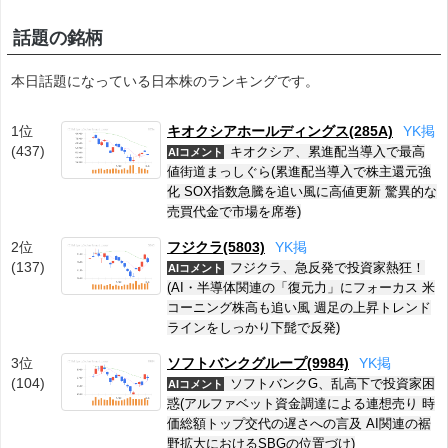
話題の銘柄
本日話題になっている日本株のランキングです。
1位
キオクシアホールディングス(285A)
Y
K
掲
(437)
キオクシア、累進配当導入で最高
AIコメント
値街道まっしぐら(累進配当導入で株主還元強
化 SOX指数急騰を追い風に高値更新 驚異的な
売買代金で市場を席巻)
2位
フジクラ(5803)
Y
K
掲
(137)
フジクラ、急反発で投資家熱狂！
AIコメント
(AI・半導体関連の「復元力」にフォーカス 米
コーニング株高も追い風 週足の上昇トレンド
ラインをしっかり下髭で反発)
3位
ソフトバンクグループ(9984)
Y
K
掲
(104)
ソフトバンクG、乱高下で投資家困
AIコメント
惑(アルファベット資金調達による連想売り 時
価総額トップ交代の遅さへの言及 AI関連の裾
野拡大におけるSBGの位置づけ)