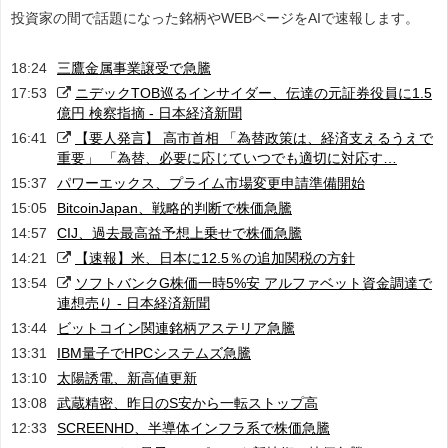
投資家の間で話題になった銘柄やWEBページをAIで速報します。
18:24
三鷹金属事業譲受で急騰
17:53
ニデックTOB巡るインサイダー、伝達の元証券役員に1.5
億円 検察指摘 - 日本経済新聞
16:41
【要人発言】 高市首相 「為替政策は、経済支えるうえで
重要」 「為替、必要に応じていつでも適切に対応す…
15:37
パワーエックス、プライム市場変更申請準備開始
15:05
BitcoinJapan、戦略的判断で株価急騰
14:57
CIJ、過去最高益予想上乗せで株価急騰
14:21
【速報】米、日本に12.5％の追加関税の方針
13:54
ソフトバンクG株価一時5%安 アルファベット資金調達で
連想売り - 日本経済新聞
13:44
ビットコイン関連銘柄アステリア急騰
13:31
IBM量子でHPCシステムズ急騰
13:10
太陽誘電、新高値更新
13:08
武蔵精密、昨日のS安から一転ストップ高
12:33
SCREENHD、半導体インフラ系で株価急騰