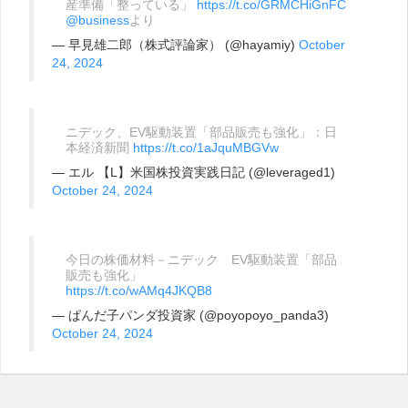
産準備「整っている」
https://t.co/GRMCHiGnFC
@business
より
— 早見雄二郎（株式評論家） (@hayamiy)
October
24, 2024
ニデック、EV駆動装置「部品販売も強化」：日
本経済新聞
https://t.co/1aJquMBGVw
— エル 【L】米国株投資実践日記 (@leveraged1)
October 24, 2024
今日の株価材料－ニデック EV駆動装置「部品
販売も強化」
https://t.co/wAMq4JKQB8
— ぱんだ子パンダ投資家 (@poyopoyo_panda3)
October 24, 2024