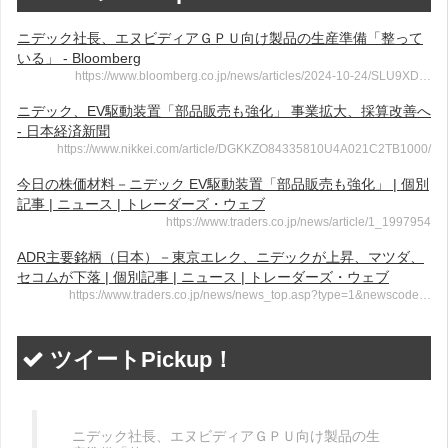
ニデック社長、エヌビディアＧＰＵ向け製品の生産準備「整って
いる」 - Bloomberg
https://www.bloomberg.co.jp/news/articles/2024-10-24/SLU9XD…
ニデック、EV駆動装置「部品販売も強化」 事業拡大、採算改善へ
- 日本経済新聞
https://www.nikkei.com/article/DGKKZO84335810U4A021C2TB1000/
今日の株価材料－ニデック EV駆動装置「部品販売も強化」 | 個別
記事 | ニュース | トレーダーズ・ウェブ
https://www.traders.co.jp/news/article/1_1997954
ADR主要銘柄（日本）－東京エレク、ニデックが上昇、マツダ、
セコムが下落 | 個別記事 | ニュース | トレーダーズ・ウェブ
https://www.traders.co.jp/news/news_top.asp?type=1&newscode…
ツイートPickup！
ニデック社長、エヌビディアＧＰＵ向け製品の生