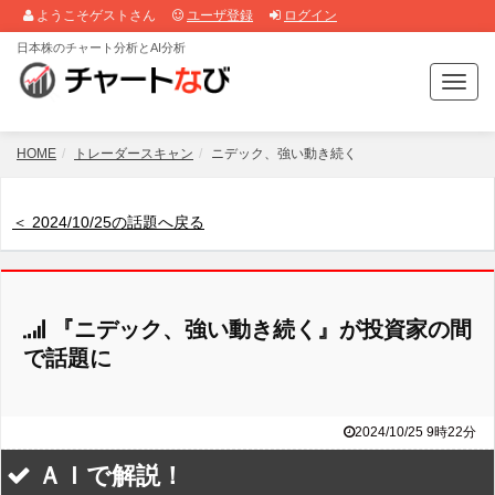
ようこそゲストさん
ユーザ登録
ログイン
日本株のチャート分析とAI分析
T
o
g
g
HOME
トレーダースキャン
ニデック、強い動き続く
l
e
n
＜ 2024/10/25の話題へ戻る
a
v
i
g
『ニデック、強い動き続く』が投資家の間
a
t
で話題に
i
o
n
2024/10/25 9時22分
ＡＩで解説！