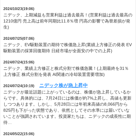
2024/10/23(19:06)
ニデック、上期減益も営業利益は過去最高！(営業利益は過去最高の
1210億円 売上高は前年同期比11.8％増 円高の影響で為替差損が発
生)
2024/07/25(07:06)
ニデック、EV駆動装置の期待で株価急上昇(業績上方修正の発表 EV
駆動装置の採算回復期待 日経市場が全面安の中での上昇)
2024/07/24(15:06)
ニデック、業績上方修正と株式分割で株価急騰！(上期最終を31％
上方修正 株式分割を発表 AI関連の冷却装置需要増加)
ニデック株が急上昇中
2024/07/24(10:19)
ニデックが最近話題に上がっているのは、株価が急上昇しているか
らです。具体的には、7月24日には株価が約7%上昇し、高値も更新
しつつあります。しかし、5月28日には年初来高値の8,066円から
825円も下がった状態であり、依然としてその水準には届いていな
いことが強調されています。投資家たちは、ニデックの成長性に期
待…
2024/05/22(15:06)