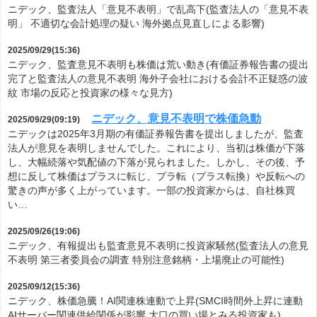
ニデック、監査法人「意見不表明」で乱高下(監査法人の「意見不表
明」 不適切な会計処理の疑い 海外拠点見直しによる影響)
2025/09/29(15:36)
ニデック、監査意見不表明も株価は荒い動き(有価証券報告書の提出
完了と監査法人の意見不表明 海外子会社における会計不正疑惑の波
紋 市場の反応と投資家の様々な見方)
ニデック、意見不表明で株価急動
2025/09/29(09:19)
ニデックは2025年3月期の有価証券報告書を提出しましたが、監査
法人が意見を表明しませんでした。これにより、当初は株価が下落
し、大幅続落や気配値の下落が見られました。しかし、その後、予
想に反して株価はプラスに転じ、プラ転（プラス転換）や反転への
驚きの声が多く上がっています。一部の投資家からは、自社株買
い…
2025/09/26(19:06)
ニデック、有報提出も監査意見不表明に投資家騒然(監査法人の意見
不表明 第三者委員会の調査 特別注意銘柄・上場廃止の可能性)
2025/09/12(15:36)
ニデック、株価急騰！AI関連株連動で上昇(SMCI時間外上昇に連動
AIサーバー関連供給関係が影響 大口の買い場とみる投資家も)