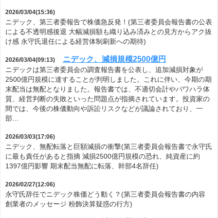
2026/03/04(15:36)
ニデック、第三者委報告で株価急反発！(第三者委員会報告書の公表
による不透明感後退 大幅減損額も織り込み済みとの見方からアク抜
け感 永守氏退任による経営体制刷新への期待)
ニデック、減損規模2500億円
2026/03/04(09:13)
ニデックは第三者委員会の調査報告書を公表し、追加減損対象が
2500億円規模に達することが判明しました。これに伴い、今期の期
末配当は無配となりました。報告書では、不適切会計やパワハラ体
質、経営判断の失敗といった問題点が指摘されています。投資家の
間では、今後の株価動向や訴訟リスクなどが議論されており、一
部…
2026/03/03(17:06)
ニデック、無配転落と巨額減損の衝撃(第三者委員会報告書で永守氏
に最も責任があると指摘 減損2500億円規模の恐れ、純資産に約
1397億円影響 期末配当無配に転落、幹部4名辞任)
2026/02/27(12:06)
永守氏辞任でニデック株価どう動く？(第三者委員会報告書の内容
創業者のメッセージ 粉飾決算疑惑の行方)