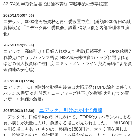
82.5%減 半期報告書で結論不表明 車載事業の赤字転落)
2025/11/05(07:06)
ニデック、6000億円融資枠と再生委設置で注目(総額6000億円の融
資枠設定 「ニデック再生委員会」設置 信頼回復と内部管理体制強
化)
2025/11/04(15:36)
ニデック、高値引け！日経入れ替えで激震(日経平均・TOPIX銘柄入
れ替えに伴うリバランス需要 NISA成長株投資のトップに選ばれる
ほどの個人投資家の注目度 コミットメントライン契約締結による資
金調達の安心感)
2025/10/31(15:36)
ニデック、TOPIX除外で動揺も終値は大幅反発(TOPIX除外に伴うリ
バランス需要 会計問題とムーディーズ格下げの影響 大引けでの買
い戻しと株価の急騰)
ニデック、引けにかけて急騰
2025/10/31(15:36)
ニデックは、日経平均の引けにかけて、TOPIXのリバランスによる
買い戻しが大量に入り、急騰する場面が見られました。一時1600円
を割る場面もあったものの、終値は1883円と、大きく値を戻しまし
た。投資家からは、会計問題による懸念がある一方で、リバランス