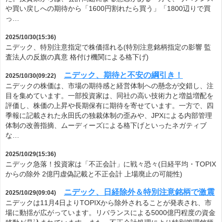
や買い戻しへの期待から「1600円割れたら買う」「1800辺りで買
っ…
2025/10/30(15:36)
ニデック、特別注意指定で株価揺れる(特別注意銘柄指定の影響 監
査法人の反旗の真意 格付け機関による格下げ)
ニデック、期待と不安の綱引き！
2025/10/30(09:22)
ニデックの株価は、市場の期待感と経営体制への懸念が交錯し、注
目を集めています。一部投資家は、同社の高い技術力と増益増配を
評価し、株価の上昇や長期保有に期待を寄せています。一方で、四
季報に記載された永田氏の独裁体制の歪みや、JPXによる内部管理
体制の改善指摘、ムーディーズによる格下げといったネガティブ
な…
2025/10/29(15:36)
ニデック急落！投資家は「不正会計」に戦々恐々(日経平均・TOPIX
からの除外 2億円虚偽記載と不正会計 上場廃止の可能性)
ニデック、日経除外＆特別注意銘柄で激震
2025/10/29(09:04)
ニデックは11月4日よりTOPIXから除外されることが発表され、市
場に動揺が広がっています。リバランスによる5000億円程度の資金