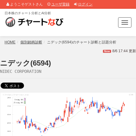
ようこそゲストさん
ユーザ登録
ログイン
日本株のチャート分析とAI分析
T
o
g
g
HOME
個別銘柄診断
ニデック(6594)のチャート診断と話題分析
l
8/6 17:44 更新
New
e
n
ニデック(6594)
a
NIDEC CORPORATION
v
i
g
a
t
i
o
n