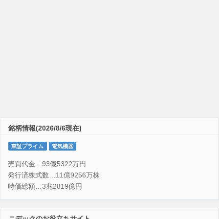
銘柄情報(2026/8/6現在)
東証プライム
電気機器
売買代金…93億5322万円
発行済株式数…11億9256万株
時価総額…3兆2819億円
ニデックのお役立ちサイト