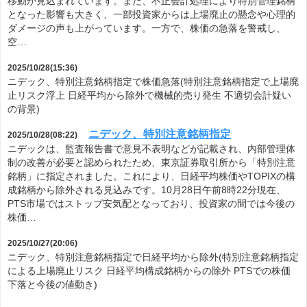
移動が見込まれています。また、不正会計処理により特別管理銘柄
となった影響も大きく、一部投資家からは上場廃止の懸念や心理的
ダメージの声も上がっています。一方で、株価の急落を警戒し、
空…
2025/10/28(15:36)
ニデック、特別注意銘柄指定で株価急落(特別注意銘柄指定で上場廃
止リスク浮上 日経平均から除外で機械的売り発生 不適切会計疑い
の背景)
ニデック、特別注意銘柄指定
2025/10/28(08:22)
ニデックは、監査報告書で意見不表明などが記載され、内部管理体
制の改善が必要と認められたため、東京証券取引所から「特別注意
銘柄」に指定されました。これにより、日経平均株価やTOPIXの構
成銘柄から除外される見込みです。10月28日午前8時22分現在、
PTS市場ではストップ安気配となっており、投資家の間では今後の
株価…
2025/10/27(20:06)
ニデック、特別注意銘柄指定で日経平均から除外(特別注意銘柄指定
による上場廃止リスク 日経平均構成銘柄からの除外 PTSでの株価
下落と今後の値動き)