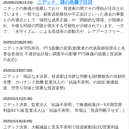
ニデック、謎の急騰で注目
2026/01/19(14:24)
ニデックの株価が急騰しており、投資家の間でその理由が注目され
ています。一部では、顧客資産横領や不正会計といった過去の事案
との共通点として「強烈な成果主義」や「閉鎖的な環境」が指摘さ
れ、今後も同様の問題が発生する可能性が示唆されています。一方
で、「永守イズム」による高成長の原動力や、レアアースフリー…
2025/12/19(20:06)
ニデック永守氏辞任、PTS急騰の背景(創業者の代表取締役辞任と名
誉会長就任 不適切会計疑い調査中の影響 PTS株価の急騰と投資家
の反応)
2025/11/18(07:06)
ニデック「保証なき決算」投資家は冷静な判断を(財務報告の信頼性
失墜、ガバナンス危機 監査法人の「結論不表明」の波紋 株価低
迷、空売り目線と慎重な投資姿勢)
2025/11/17(15:36)
ニデック決算、監査法人「結論不表明」で株価続落(4～9月期営業
利益82％減 監査法人は「結論不表明」 市場は「投資判断下せず」)
2025/11/14(16:06)
ニデック決算、大幅減益と意見不表明で投資家動揺(2Q営業利益