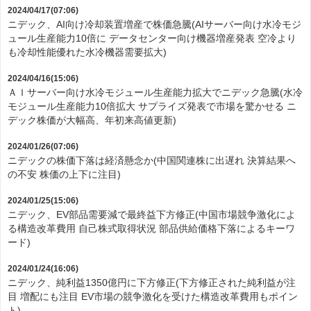
2024/04/17(07:06)
ニデック、AI向け冷却装置増産で株価急騰(AIサーバー向け水冷モジ
ュール生産能力10倍に データセンター向け機器増産発表 空冷より
も冷却性能優れた水冷機器需要拡大)
2024/04/16(15:06)
ＡＩサーバー向け水冷モジュール生産能力拡大でニデック急騰(水冷
モジュール生産能力10倍拡大 サプライズ発表で市場を驚かせる ニ
デック株価が大幅高、年初来高値更新)
2024/01/26(07:06)
ニデックの株価下落は経済懸念か(中国関連株に出遅れ 決算結果へ
の不安 株価の上下に注目)
2024/01/25(15:06)
ニデック、EV部品需要減で最終益下方修正(中国市場競争激化によ
る構造改革費用 自己株式取得状況 部品供給価格下落によるキーワ
ード)
2024/01/24(16:06)
ニデック、純利益1350億円に下方修正(下方修正された純利益が注
目 増配にも注目 EV市場の競争激化を受けた構造改革費用もポイン
ト)