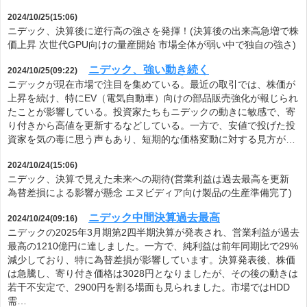
2024/10/25(15:06)
ニデック、決算後に逆行高の強さを発揮！(決算後の出来高急増で株
価上昇 次世代GPU向けの量産開始 市場全体が弱い中で独自の強さ)
ニデック、強い動き続く
2024/10/25(09:22)
ニデックが現在市場で注目を集めている。最近の取引では、株価が
上昇を続け、特にEV（電気自動車）向けの部品販売強化が報じられ
たことが影響している。投資家たちもニデックの動きに敏感で、寄
り付きから高値を更新するなどしている。一方で、安値で投げた投
資家を気の毒に思う声もあり、短期的な価格変動に対する見方が…
2024/10/24(15:06)
ニデック、決算で見えた未来への期待(営業利益は過去最高を更新
為替差損による影響が懸念 エヌビディア向け製品の生産準備完了)
ニデック中間決算過去最高
2024/10/24(09:16)
ニデックの2025年3月期第2四半期決算が発表され、営業利益が過去
最高の1210億円に達しました。一方で、純利益は前年同期比で29%
減少しており、特に為替差損が影響しています。決算発表後、株価
は急騰し、寄り付き価格は3028円となりましたが、その後の動きは
若干不安定で、2900円を割る場面も見られました。市場ではHDD
需…