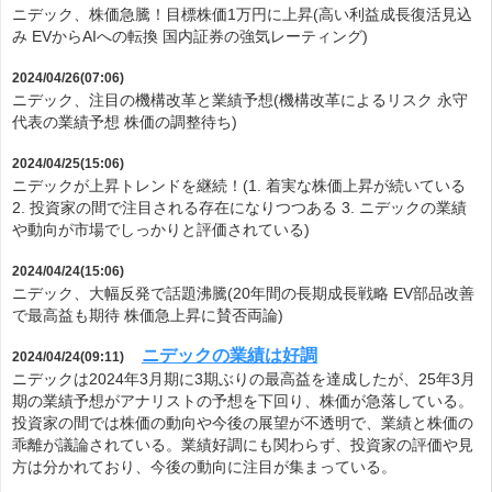
ニデック、株価急騰！目標株価1万円に上昇(高い利益成長復活見込
み EVからAIへの転換 国内証券の強気レーティング)
2024/04/26(07:06)
ニデック、注目の機構改革と業績予想(機構改革によるリスク 永守
代表の業績予想 株価の調整待ち)
2024/04/25(15:06)
ニデックが上昇トレンドを継続！(1. 着実な株価上昇が続いている
2. 投資家の間で注目される存在になりつつある 3. ニデックの業績
や動向が市場でしっかりと評価されている)
2024/04/24(15:06)
ニデック、大幅反発で話題沸騰(20年間の長期成長戦略 EV部品改善
で最高益も期待 株価急上昇に賛否両論)
ニデックの業績は好調
2024/04/24(09:11)
ニデックは2024年3月期に3期ぶりの最高益を達成したが、25年3月
期の業績予想がアナリストの予想を下回り、株価が急落している。
投資家の間では株価の動向や今後の展望が不透明で、業績と株価の
乖離が議論されている。業績好調にも関わらず、投資家の評価や見
方は分かれており、今後の動向に注目が集まっている。