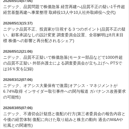
2026/05/14(07:06)
ニデック、品質問題で株価急落 経営再建へ(品質不正の疑い1千件超
経営基盤再建へ事業整理 取締役13人中10人社外取締役へ交代)
2026/05/13(15:37)
ニデック品質不正、投資家が注視する３つのポイント(品質不正の疑
い、顧客承認なしの設計変更 調査委員会設置、全容解明は8月末目
標 株価への影響と再分配されるシェア)
2026/05/12(21:06)
ニデック、品質不正疑いで株価急落(モーター部品などで1000件超
の品質不正疑い 外部弁護士による調査委員会が立ち上げへ PTSで
は16％安を記録)
2026/03/12(07:06)
ニデック、オアシス大量保有で激震(オアシス・マネジメントが
6.74%取得 インサイダー取引事件への関与報道 ガバナンス改善要求
の可能性)
2026/03/05(07:06)
ニデック、不適切会計疑惑と復配の行方(第三者委員会の報告内容と
今後の経営体制 復配に向けた取り組みと株主の動向 過去のM&Aや
社風との関連性)