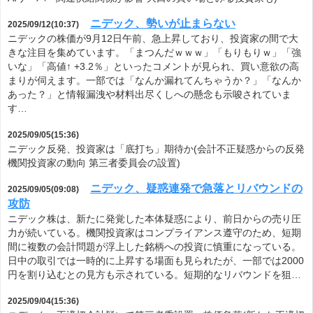
ニデック、勢いが止まらない
2025/09/12(10:37)
ニデックの株価が9月12日午前、急上昇しており、投資家の間で大
きな注目を集めています。「まつんだｗｗｗ」「もりもりｗ」「強
いな」「高値↑ +3.2％」といったコメントが見られ、買い意欲の高
まりが伺えます。一部では「なんか漏れてんちゃうか？」「なんか
あった？」と情報漏洩や材料出尽くしへの懸念も示唆されていま
す…
2025/09/05(15:36)
ニデック反発、投資家は「底打ち」期待か(会計不正疑惑からの反発
機関投資家の動向 第三者委員会の設置)
ニデック、疑惑連発で急落とリバウンドの
2025/09/05(09:08)
攻防
ニデック株は、新たに発覚した本体疑惑により、前日からの売り圧
力が続いている。機関投資家はコンプライアンス遵守のため、短期
間に複数の会計問題が浮上した銘柄への投資に慎重になっている。
日中の取引では一時的に上昇する場面も見られたが、一部では2000
円を割り込むとの見方も示されている。短期的なリバウンドを狙…
2025/09/04(15:36)