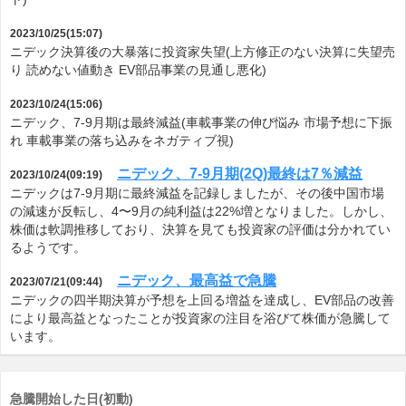
2023/10/25(15:07)
ニデック決算後の大暴落に投資家失望(上方修正のない決算に失望売
り 読めない値動き EV部品事業の見通し悪化)
2023/10/24(15:06)
ニデック、7-9月期は最終減益(車載事業の伸び悩み 市場予想に下振
れ 車載事業の落ち込みをネガティブ視)
ニデック、7-9月期(2Q)最終は7％減益
2023/10/24(09:19)
ニデックは7-9月期に最終減益を記録しましたが、その後中国市場
の減速が反転し、4〜9月の純利益は22%増となりました。しかし、
株価は軟調推移しており、決算を見ても投資家の評価は分かれてい
るようです。
ニデック、最高益で急騰
2023/07/21(09:44)
ニデックの四半期決算が予想を上回る増益を達成し、EV部品の改善
により最高益となったことが投資家の注目を浴びて株価が急騰して
います。
急騰開始した日(初動)