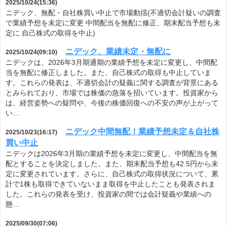
2025/10/24(15:36)
ニデック、無配・自社株買い中止で市場動揺(不適切会計疑いの調査
で業績予想を未定に変更 中間配当を無配に修正、期末配当予想も未
定に 自己株式の取得を中止)
ニデック、業績未定・無配に
2025/10/24(09:10)
ニデックは、2026年3月期通期の業績予想を未定に変更し、中間配
当を無配に修正しました。また、自己株式の取得も中止していま
す。これらの発表は、不適切会計の疑義に関する調査が背景にある
とみられており、市場では株価の急落を招いています。投資家から
は、経営姿勢への疑問や、今後の株価回復への不安の声が上がって
い…
ニデック中間無配！業績予想未定＆自社株
2025/10/23(16:17)
買い中止
ニデックは2026年3月期の業績予想を未定に変更し、中間配当を無
配とすることを決定しました。また、期末配当予想も42.5円から未
定に変更されています。さらに、自己株式の取得状況について、累
計で1株も取得できていないまま取得を中止したことも発表されま
した。これらの発表を受け、投資家の間では会計疑義や業績への
懸…
2025/09/30(07:06)