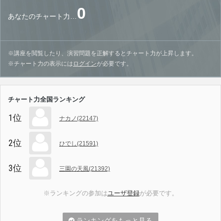
0
あなたのチャート力…
※講座を閲覧したり、演習問題を正解するとチャート力が上昇します。
※チャート力の表示には
ログイン
が必要です。
チャート力全国ランキング
1位
ナカノ(22147)
2位
ひでし(21591)
3位
三園の天風(21392)
※ランキングの参加は
ユーザ登録
が必要です。
ランキングをもっと見る