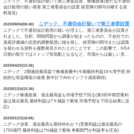
ニデック、不適切会計疑いで第三者委設置、株価急落(新たな不適切
会計処理の疑い発覚 第三者委員会の設置 経営陣の関与示唆する資
料発見)
ニデック、不適切会計疑いで第三者委設置
2025/09/04(08:40)
ニデックで不適切会計処理の疑いが浮上し、第三者委員会が設置さ
れました。当初、関税問題から調査が始まったものの、子会社での
資産評価減の恣意的調整疑惑に端を発し、経営陣の関与または認識
を疑わせる資料も複数発見されたとのことです。この影響で、9月4
日朝の取引ではストップ安気配となるなど、市場からは厳しい見…
2025/04/25(15:36)
ニデック、2期連続最高益で株価急騰中(今期最終利益19％増予想 持
続的な収益構造の改善 新中計でAIやインフラ成長期待)
2025/01/24(15:36)
ニデック株価急落、過去最高益も市場予想下回る(第3四半期営業利
益は過去最高 最終利益は7％減益で着地 市場予想を下回る結果に反
応)
2025/01/23(18:06)
ニデック決算、過去最高も期待外れか？(営業利益は過去最高の
1755億円 最終利益は7%減益で着地 車載部門が利益率を圧迫)