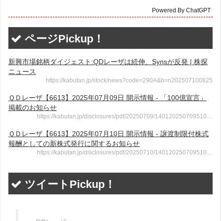
Powered By ChatGPT
ページPickup！
新興市場銘柄ダイジェスト:QDレーザは続伸、Synsが反発 | 株探
ニュース
https://kabutan.jp/stock/news?code=290A&b=n202507100825
ＱＤレーザ【6613】2025年07月09日 開示情報 - 「100億宣言」
掲載のお知らせ
https://kabutan.jp/disclosures/pdf/20250709/140120250709510…
ＱＤレーザ【6613】2025年07月10日 開示情報 - 譲渡制限付株式
報酬としての新株式発行に関するお知らせ
https://kabutan.jp/disclosures/pdf/20250710/140120250709510…
ツイートPickup！