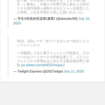
終了後、中小企業庁が推進する「１００億円宣
言」に参画し、今後１０年間で売上高を１０倍の
１００億円規模へ成長させるビジョンを策定した
と発表。これを手掛かり視した買いが入った。
— 学生®前衛的投資家(兼業) (@akarabu99)
July 10,
2025
6613 QDレーザ：AI データセンター向けシリコ
ンフォトニクス
＞年開発してきた量子ドットレーザ技術を、グロ
ーバルなパートナーとの共創を通じて、シリコン
フォトニクス市場をはじめとする最先端分野に供
給
pic.twitter.com/pWZGVwaa1J
— Twilight Express (@2027edge)
July 11, 2025