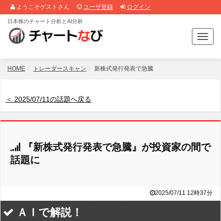
ようこそゲストさん
ユーザ登録
ログイン
日本株のチャート分析とAI分析
T
o
g
g
HOME
トレーダースキャン
新株式発行発表で急騰
l
e
n
＜ 2025/07/11の話題へ戻る
a
v
i
g
『新株式発行発表で急騰』が投資家の間で
a
t
話題に
i
o
n
2025/07/11 12時37分
ＡＩで解説！