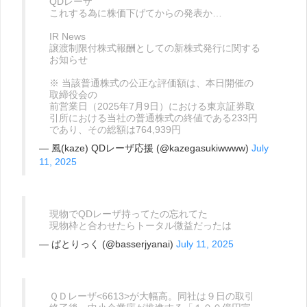
QDレーザ
これする為に株価下げてからの発表か…
IR News
譲渡制限付株式報酬としての新株式発行に関する
お知らせ
※ 当該普通株式の公正な評価額は、本日開催の
取締役会の
前営業日（2025年7月9日）における東京証券取
引所における当社の普通株式の終値である233円
であり、その総額は764,939円
— 風(kaze) QDレーザ応援 (@kazegasukiwwww)
July
11, 2025
現物でQDレーザ持ってたの忘れてた
現物枠と合わせたらトータル微益だったは
— ぱとりっく (@basserjyanai)
July 11, 2025
ＱＤレーザ<6613>が大幅高。同社は９日の取引