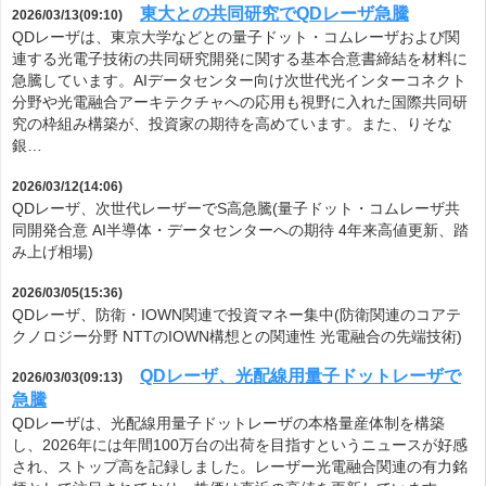
東大との共同研究でQDレーザ急騰
2026/03/13(09:10)
QDレーザは、東京大学などとの量子ドット・コムレーザおよび関
連する光電子技術の共同研究開発に関する基本合意書締結を材料に
急騰しています。AIデータセンター向け次世代光インターコネクト
分野や光電融合アーキテクチャへの応用も視野に入れた国際共同研
究の枠組み構築が、投資家の期待を高めています。また、りそな
銀…
2026/03/12(14:06)
QDレーザ、次世代レーザーでS高急騰(量子ドット・コムレーザ共
同開発合意 AI半導体・データセンターへの期待 4年来高値更新、踏
み上げ相場)
2026/03/05(15:36)
QDレーザ、防衛・IOWN関連で投資マネー集中(防衛関連のコアテ
クノロジー分野 NTTのIOWN構想との関連性 光電融合の先端技術)
QDレーザ、光配線用量子ドットレーザで
2026/03/03(09:13)
急騰
QDレーザは、光配線用量子ドットレーザの本格量産体制を構築
し、2026年には年間100万台の出荷を目指すというニュースが好感
され、ストップ高を記録しました。レーザー光電融合関連の有力銘