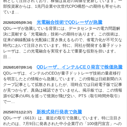
柄として注目されており、株価は直近の高値を更新しています。一
部投資家からは、1兆円企業や次世代CPO構想への期待も寄せられ
ていま…
光電融合技術でQDレーザが急騰
2026/02/05(09:34)
QDレーザが急騰している背景には、データセンターの電力問題解
決に貢献する「光電融合」技術への期待があります。この技術は、
従来の銅線配線を光配線に置き換えるもので、省電力化が不可欠な
時代において注目されています。特に、同社が開発する量子ドット
レーザは、この光電融合を実現する上で重要な役割を担います。
日…
QDレーザ、インテルCEＯ発言で株価急騰
2026/01/07(09:14)
QDレーザは、インテルのCEOが量子ドットレーザ技術の量産移行
を明言したとの情報から急騰しています。この情報は日経新聞のス
クープ記事として拡散されましたが、現時点では日経電子版で記事
が見つからず、真偽は確認できていません。掲示板では、この情報
源や記事のURLを巡って憶測が飛び交い、PTS（取引時間外取引）
で一…
新株式発行発表で急騰
2025/07/11(12:37)
QDレーザ（6613）は、最近の取引で急騰しています。特に注目さ
れたのは、7月9日に発表された中小企業庁の「100億円宣言」への