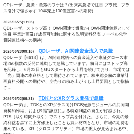
QDレーザ、急騰・急落のワケは？(出来高急増で注目 プラ転、プラ
ス引けで強さ示す 10年売上100億宣言への期待)
2026/06/25(13:06)
QDレーザ、ストップ高！IOWN関連で爆騰か(IOWN関連銘柄として
注目 事業計画及び成長可能性に関する説明資料発表 ノーベル化学
賞関連技術への期待)
QDレーザ、AI関連資金流入で急騰
2026/06/23(09:16)
QDレーザ【6613】は、AI関連銘柄への資金流入や東証グロース市
場250指数の反発に連動して急騰しています。前日にはストップ高
を記録し、6月23日もGUスタートから上昇を続けており、市場では
「光」関連の本命格として期待されています。株主総会前の事業計
画資料公開への期待や、空売りの積み上がりも上昇要因として指摘
さ…
TDKとのXRグラス開発で急騰
2026/06/02(09:31)
QDレーザは、TDKとのXRグラス向けRGB光源モジュールの共同開
発契約締結、および特許譲渡による特別利益の発生が好感され、
PTS（取引時間外取引）でストップ高を付けた。さらに、今期の最
終利益を黒字に上方修正したことも買い材料となり、市場の期待を
集めている。XR（クロスリアリティ）市場の拡大が見込まれる中、