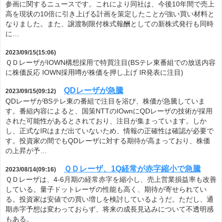
参画に関するニュースです。これにより同社は、今後10年間で売上
高を現状の10倍に引き上げる計画を策定したことが強い買い材料と
なりました。また、譲渡制限付株式報酬としての新株式発行も同時
に…
2023/09/15(15:06)
ＱＤレーザがIOWN構想採用で特買注目(BSテレ東番組での放送内容
に株価反応 IOWN採用噂が株価を押し上げ IR発表に注目)
QDレーザが急騰
2023/09/15(09:12)
QDレーザがBSテレ東の番組で注目を浴び、株価が急騰していま
す。番組内容によると、国策NTTのIOwnにQDレーザの技術が採用
された可能性があるとされており、注目が集まっています。しか
し、正式なIRはまだ出ていないため、情報の正確性は確認が必要で
す。投資家の間でもQDレーザに対する期待が高まっており、株価
の上昇が予…
ＱＤレーザ、1Q経常が赤字縮小で急騰
2023/08/14(09:16)
ＱＤレーザは、4-6月期の経常赤字を縮小し、売上営業損益率も改善
している。量子ドットレーザの性能も高く、期待が寄せられてい
る。投資家は安値での買い増しを検討しているようだ。ただし、通
期赤字予想は変わっておらず、将来の成長見込みについて不透明感
もある。