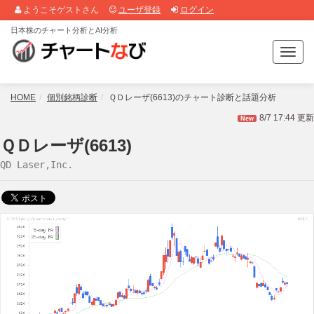
ようこそゲストさん
ユーザ登録
ログイン
日本株のチャート分析とAI分析
T
o
g
g
HOME
個別銘柄診断
ＱＤレーザ(6613)のチャート診断と話題分析
l
8/7 17:44 更新
New
e
n
ＱＤレーザ(6613)
a
QD Laser,Inc.
v
i
g
a
t
i
o
n