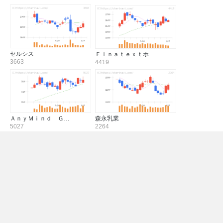
セルシス
Ｆｉｎａｔｅｘｔホ…
3663
4419
ＡｎｙＭｉｎｄ Ｇ…
森永乳業
5027
2264