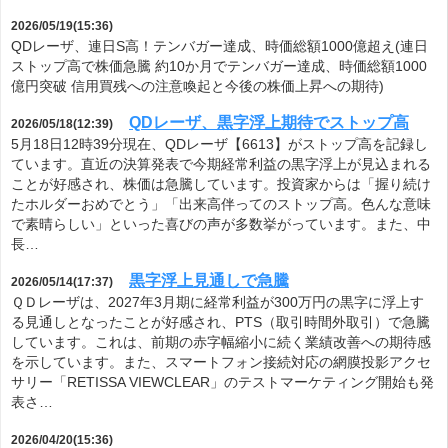
2026/05/19(15:36)
QDレーザ、連日S高！テンバガー達成、時価総額1000億超え(連日
ストップ高で株価急騰 約10か月でテンバガー達成、時価総額1000
億円突破 信用買残への注意喚起と今後の株価上昇への期待)
QDレーザ、黒字浮上期待でストップ高
2026/05/18(12:39)
5月18日12時39分現在、QDレーザ【6613】がストップ高を記録し
ています。直近の決算発表で今期経常利益の黒字浮上が見込まれる
ことが好感され、株価は急騰しています。投資家からは「握り続け
たホルダーおめでとう」「出来高伴ってのストップ高。色んな意味
で素晴らしい」といった喜びの声が多数挙がっています。また、中
長…
黒字浮上見通しで急騰
2026/05/14(17:37)
ＱＤレーザは、2027年3月期に経常利益が300万円の黒字に浮上す
る見通しとなったことが好感され、PTS（取引時間外取引）で急騰
しています。これは、前期の赤字幅縮小に続く業績改善への期待感
を示しています。また、スマートフォン接続対応の網膜投影アクセ
サリー「RETISSA VIEWCLEAR」のテストマーケティング開始も発
表さ…
2026/04/20(15:36)