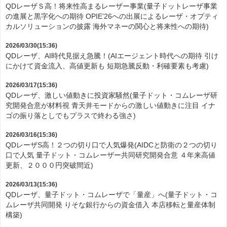
QDレーザＳ高！将来性高まるレーザー事業(量子ドットレーザ事業
の進展と黒字化への期待 OPIE’26への出展によるレーザ・オプティ
カルソリューションの披露 海外マネーの関心と将来性への期待)
2026/03/30(15:36)
QDレーザ、AI時代見据え急騰！(AIエージェント時代への期待 引け
にかけて資金流入、高値更新も 短期急騰反動・利確要素も考慮)
2026/03/17(15:36)
QDレーザ、激しい値動きに投資家騒然(量子ドット・コムレーザ研
究開発合意が材料視 青天井モードからの激しい値動きに注目 イナ
ゴの振り落としでもプラスで終わる強さ)
2026/03/16(15:36)
QDレーザS高！２つの切り口で人気爆発(AIDCと防衛の２つの切り
口で人気 量子ドット・コムレーザー共同研究開発合意 ４年来高値
更新、２０００円突破間近)
2026/03/13(15:36)
QDレーザ、量子ドット・コムレーザで「量産」へ(量子ドット・コ
ムレーザ共同開発 りそな銀行からの資金借入 本店移転と量産体制
構築)