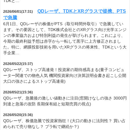
TDKと…
QDレーザ、TDKとXRグラスで提携、PTS
2026/06/01(17:31)
で急騰
6月1日、QDレーザの株価がPTS（取引時間外取引）で急騰してい
ます。その要因として、TDK株式会社とのXRグラス向け光学エンジ
ンの事業協力および特別利益の発生が挙げられます。これにより、
今期の最終利益予想は赤字から一転して黒字に上方修正されまし
た。特に、網膜投影技術を用いたXRグラスの将来性、TDKという大
手企業…
2026/05/22(15:37)
QDレーザ、ストップ高連発！投資家の期待感高まる(量子コンピュ
ーター関連での物色人気 機関投資家向け決算説明会書き起こし公開
大口の強さによるストップ高連発)
2026/05/21(15:36)
QDレーザ、急騰後の激しい値動きに注目(窓開けなしの強さ 3000円
到達と急落の攻防 長期保有組と短期売買の視点)
2026/05/20(15:36)
QDレーザ、株価急騰で投資家熱狂！(大口の動きに法則性？ 買い占
められて売り物なし？ プラ転で継続か？)