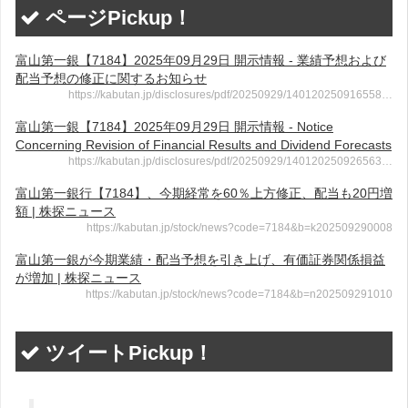
ページPickup！
富山第一銀【7184】2025年09月29日 開示情報 - 業績予想および
配当予想の修正に関するお知らせ
https://kabutan.jp/disclosures/pdf/20250929/140120250916558…
富山第一銀【7184】2025年09月29日 開示情報 - Notice
Concerning Revision of Financial Results and Dividend Forecasts
https://kabutan.jp/disclosures/pdf/20250929/140120250926563…
富山第一銀行【7184】、今期経常を60％上方修正、配当も20円増
額 | 株探ニュース
https://kabutan.jp/stock/news?code=7184&b=k202509290008
富山第一銀が今期業績・配当予想を引き上げ、有価証券関係損益
が増加 | 株探ニュース
https://kabutan.jp/stock/news?code=7184&b=n202509291010
ツイートPickup！