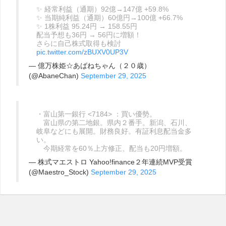
✨ 経常利益（通期）92億→147億 +59.8%
✨ 当期純利益（通期）60億円→100億 +66.7%
✨ 1株利益 95.24円 → 158.55円
配当予想も36円 → 56円に増額！
さらに自己株式取得も検討
pic.twitter.com/zBUXV0UP3V
— 億万株姫☆あばねちゃん（２０歳）
(@AbaneChan)
September 29, 2025
・富山第一銀行 <7184> ：買い優勢。
富山県の第二地銀。県内２番手。新潟、石川、
岐阜などにも展開。財務良好。有証利息配当金多
い。
今期経常を60％上方修正、配当も20円増額。
— 株式マエストロ Yahoo!finance２年連続MVP受賞
(@Maestro_Stock)
September 29, 2025