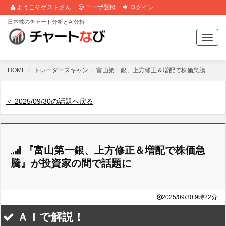
ようこそゲストさん
ユーザ登録
ログイン
日本株のチャート分析とAI分析
T
o
g
g
HOME
トレーダースキャン
富山第一銀、上方修正＆増配で株価急騰
l
e
n
＜ 2025/09/30の話題へ戻る
a
v
i
g
『富山第一銀、上方修正＆増配で株価急
a
t
騰』が投資家の間で話題に
i
o
n
2025/09/30 9時22分
ＡＩで解説！