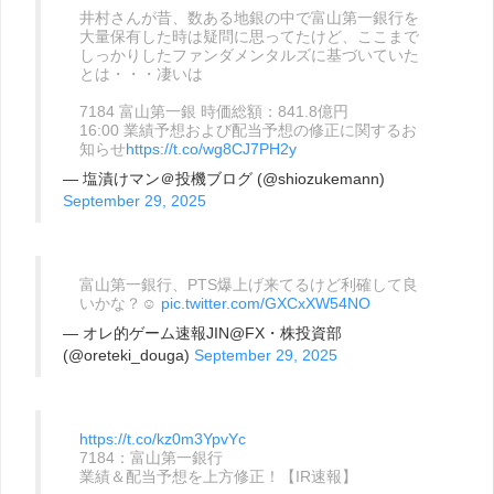
井村さんが昔、数ある地銀の中で富山第一銀行を
大量保有した時は疑問に思ってたけど、ここまで
しっかりしたファンダメンタルズに基づいていた
とは・・・凄いは
7184 富山第一銀 時価総額：841.8億円
16:00 業績予想および配当予想の修正に関するお
知らせ
https://t.co/wg8CJ7PH2y
— 塩漬けマン＠投機ブログ (@shiozukemann)
September 29, 2025
富山第一銀行、PTS爆上げ来てるけど利確して良
いかな？☺️
pic.twitter.com/GXCxXW54NO
— オレ的ゲーム速報JIN@FX・株投資部
(@oreteki_douga)
September 29, 2025
https://t.co/kz0m3YpvYc
7184：富山第一銀行
業績＆配当予想を上方修正！【IR速報】