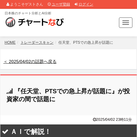
ようこそゲストさん
ユーザ登録
ログイン
日本株のチャート分析とAI分析
T
o
g
g
HOME
トレーダースキャン
任天堂、PTSでの急上昇が話題に
l
e
n
＜ 2025/04/02の話題へ戻る
a
v
i
g
『任天堂、PTSでの急上昇が話題に』が投
a
t
資家の間で話題に
i
o
n
2025/04/02 23時11分
ＡＩで解説！