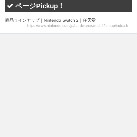
ページPickup！
商品ラインナップ｜Nintendo Switch 2｜任天堂
https://www.nintendo.com/jp/hardware/switch2/lineup/index.h…