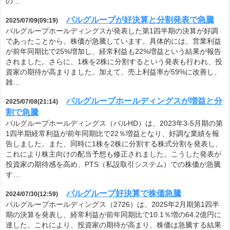
の…
パルグループが好決算と分割発表で急騰
2025/07/09(09:19)
パルグループホールディングスが発表した第1四半期の決算が好調
であったことから、株価が急騰しています。具体的には、営業利益
が前年同期比で25%増加し、経常利益も22%増益という結果が報告
されました。さらに、1株を2株に分割するという発表も行われ、投
資家の期待が高まりました。加えて、売上利益率が59%に改善し、
雑…
パルグループホールディングスが増益と分
2025/07/08(21:14)
割で急騰
パルグループホールディングス（パルHD）は、2023年3-5月期の第
1四半期経常利益が前年同期比で22％増益となり、好調な業績を報
告しました。また、同時に1株を2株に分割する株式分割を発表し、
これにより株主向けの配当予想も修正されました。こうした発表が
投資家の期待感を高め、PTS（私設取引システム）での株価が急騰
す…
パルグループ好決算で株価急騰
2024/07/30(12:59)
パルグループホールディングス（2726）は、2025年2月期第1四半
期の決算を発表し、経常利益が前年同期比で10.1％増の64.2億円に
達した。これにより、投資家の期待が高まり、株価は急騰する結果