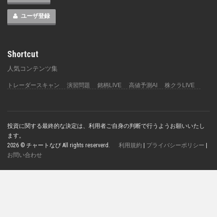
ユーザ登録
Shortcut
人気コンテンツ集
トレーダースキャン
演習問題
銘柄LIVE
高値予測AI
株クラLIVE
投資に関する最終的な決定は、利用者ご自身の判断で行うようお願いいたし
ます。
2026 © チャートなび All rights reserverd.
利用規約
|
プライバシーポリシー
|
お問い合わせ