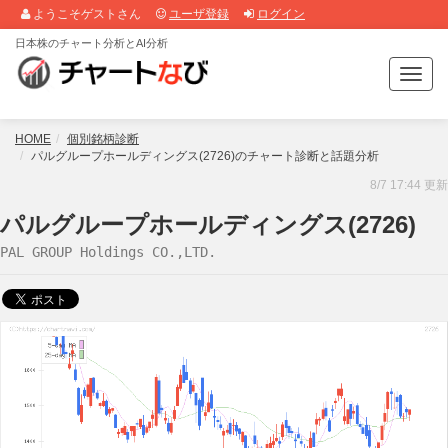
ようこそゲストさん
ユーザ登録
ログイン
日本株のチャート分析とAI分析
T
o
g
g
HOME
個別銘柄診断
l
パルグループホールディングス(2726)のチャート診断と話題分析
e
8/7 17:44 更新
n
a
パルグループホールディングス(2726)
v
PAL GROUP Holdings CO.,LTD.
i
g
a
t
i
o
n