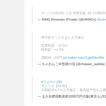
サンリオ(8136) ２Ｑ 営業利益 66.1%増(39
— RING #Investor #Trader (@xRINGx)
Novem
保守的サンリオまた上方修正
営業利益 +4.3%
純利益 +4.0%
増配60→62円
pic.twitter.com/TgkiX9nsWe
— ちゃわんご＠投資の沼 (@chawan_wabita)
#フォロバ100
サンリオ【8136】
今期経常を5％上方修正・最高益予想を上乗
— まさ目標流動資産1000万円大阪(東京も)大好き九