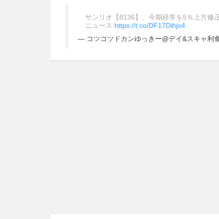
サンリオ【8136】、今期経常を5％上方修正
ニュース
https://t.co/DF17Dihjo4
— コツコツドカンゆっきー@デイ&スキャ利食い千人力