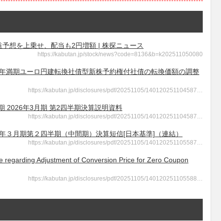
予想を上乗せ、配当も2円増額 | 株探ニュース
https://kabutan.jp/stock/news?code=8136&b=k202511050080
- 2028年満期ユーロ円建転換社債型新株予約権付社債の転換価額の調整
https://kabutan.jp/disclosures/pdf/20251105/140120251104587…
66期 2026年3月期 第2四半期決算説明資料
https://kabutan.jp/disclosures/pdf/20251105/140120251104587…
 2026年３月期第２四半期（中間期）決算短信[日本基準]（連結）
https://kabutan.jp/disclosures/pdf/20251105/140120251105587…
ing Adjustment of Conversion Price for Zero Coupon
https://kabutan.jp/disclosures/pdf/20251105/140120251105588…