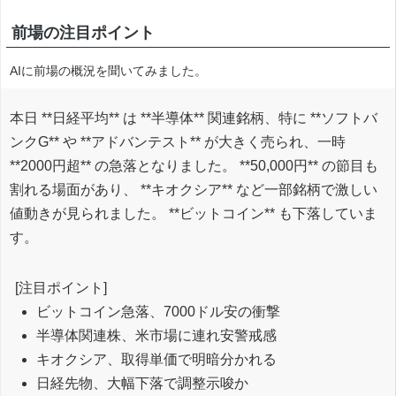
前場の注目ポイント
AIに前場の概況を聞いてみました。
本日 **日経平均** は **半導体** 関連銘柄、特に **ソフトバ
ンクG** や **アドバンテスト** が大きく売られ、一時
**2000円超** の急落となりました。 **50,000円** の節目も
割れる場面があり、 **キオクシア** など一部銘柄で激しい
値動きが見られました。 **ビットコイン** も下落していま
す。
[注目ポイント]
ビットコイン急落、7000ドル安の衝撃
半導体関連株、米市場に連れ安警戒感
キオクシア、取得単価で明暗分かれる
日経先物、大幅下落で調整示唆か