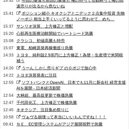
15:52
今回の暴落も前回の暴落も 俺の持ってる銘柄って俺の高
速売りが出るから危ないね
15:41
ポジション縮小 キオクシアとニデック２点集中投資 先物
ノーポジ 相当上手くいってるように思わせて、めち…
15:37
サンリオ決算、上方修正と増配
15:20
心筋再生医療治験開始でハートシード急騰
15:08
クラシコ、初値高騰も特売
15:07
東電、柏崎原発再稼働巡り急騰
14:33
トヨタ、純利益2.9兆円に上方修正！為替・生産増で米関税
補う
14:26
うーん しかし売りギブ の０ポジで放心中
14:22
トヨタ決算発表に注目
12:55
ソフトバンクとOpenAI、日本でも11月に新会社 経営支援
AIを展開 - 日本経済新聞
12:54
大林組、最高益更新で株価急騰
12:47
千代田化工、上方修正で株価急騰
12:45
キオクシア、注目集め祭りに
10:58
ヴぁヴる崩壊って本当にいいもんですね！！！
09:41
ＮＥ、EC管理システムがアジア展開視野で急騰