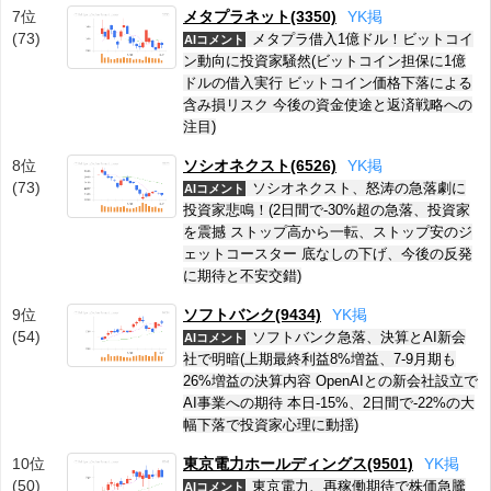
7位
メタプラネット(3350)
Y
K
掲
(73)
メタプラ借入1億ドル！ビットコイ
AIコメント
ン動向に投資家騒然(ビットコイン担保に1億
ドルの借入実行 ビットコイン価格下落による
含み損リスク 今後の資金使途と返済戦略への
注目)
8位
ソシオネクスト(6526)
Y
K
掲
(73)
ソシオネクスト、怒涛の急落劇に
AIコメント
投資家悲鳴！(2日間で-30%超の急落、投資家
を震撼 ストップ高から一転、ストップ安のジ
ェットコースター 底なしの下げ、今後の反発
に期待と不安交錯)
9位
ソフトバンク(9434)
Y
K
掲
(54)
ソフトバンク急落、決算とAI新会
AIコメント
社で明暗(上期最終利益8%増益、7-9月期も
26%増益の決算内容 OpenAIとの新会社設立で
AI事業への期待 本日-15%、2日間で-22%の大
幅下落で投資家心理に動揺)
10位
東京電力ホールディングス(9501)
Y
K
掲
(50)
東京電力、再稼働期待で株価急騰
AIコメント