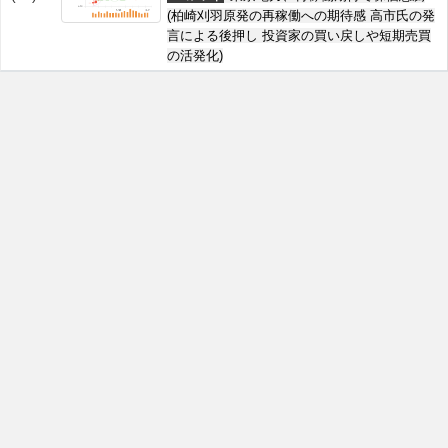
(柏崎刈羽原発の再稼働への期待感 高市氏の発
言による後押し 投資家の買い戻しや短期売買
の活発化)