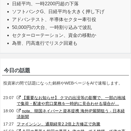
日経平均、一時2200円超の下落
ソフトバンクG、日経平均を大きく押し下げ
アドバンテスト、半導体セクター牽引役
50,000円の大台、一時割り込みで波乱
セクターローテーション、資金の移動か
為替、円高進行でリスク回避も
今日の話題
投資家の間で話題になった銘柄やWEBページをAIで速報します。
23:07
【重要なお知らせ】 クマの出没等の影響で、一部の地域
で集荷・配達や窓口業務を一時的に見合わせる場合が…
18:00
note、韓国ネイバーと資本提携 海外IP展開狙う - 日本経
済新聞
17:27
ファインシン、通期経常2.2倍上方修正で急騰