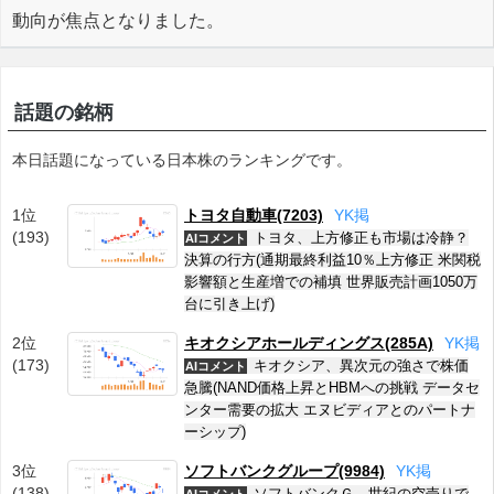
動向が焦点となりました。
話題の銘柄
本日話題になっている日本株のランキングです。
1位
トヨタ自動車(7203)
Y
K
掲
(193)
トヨタ、上方修正も市場は冷静？
AIコメント
決算の行方(通期最終利益10％上方修正 米関税
影響額と生産増での補填 世界販売計画1050万
台に引き上げ)
2位
キオクシアホールディングス(285A)
Y
K
掲
(173)
キオクシア、異次元の強さで株価
AIコメント
急騰(NAND価格上昇とHBMへの挑戦 データセ
ンター需要の拡大 エヌビディアとのパートナ
ーシップ)
3位
ソフトバンクグループ(9984)
Y
K
掲
(138)
ソフトバンクＧ、世紀の空売りで