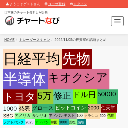
ようこそゲストさん
ユーザ登録
ログイン
日本株のチャート分析とAI分析
T
o
g
g
HOME
トレーダースキャン
2025/11/05の投資家の話題まとめ
l
e
日経平均
先物
n
a
v
キオクシア
i
半導体
g
a
t
ドル円
50000
5万
修正
トヨタ
i
o
ビットコイン
2000
任天堂
1000
発表
グロース
n
SBG
アメリカ
サンリオ
アドバンテスト
100
クラシコ
500
信用
ソフトバンク
2025
アドバン
韓国
3000
回復
崩壊