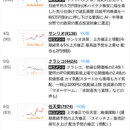
AIコメント
日経平均５万円割れ(米ハイテク株安に端を発
した売り仕掛けで波乱展開 日経平均株価を一
時5万円割れに押し下げる要因に AI・半導体
分野での政府の重点投資対象に選定)
4位
サンリオ(8136)
Y
K
掲
(90)
サンリオ決算、上方修正と増配(今
AIコメント
期経常を5％上方修正 最高益予想を上乗せ 配
当も2円増額)
5位
クラシコ(442A)
Y
K
掲
(85)
クラシコ、初値公開価格の2.4倍！
AIコメント
驚愕のIPO展開(新規上場で公開価格の2.4倍の
初値形成 カイ気配スタートから後場もカイ気
配、一時は3200円の気配値上限 投資家の間で
「マネーゲーム」「全財産失う覚悟」などの
声も)
6位
任天堂(7974)
Y
K
掲
(83)
上方修正で任天堂、株価躍動！(通
AIコメント
期業績予想の上方修正 「スイッチ２」販売計
画引き上げ 配当予想の修正（増配）)