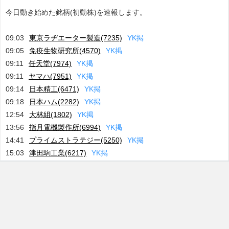
今日動き始めた銘柄(初動株)を速報します。
09:03
東京ラヂエーター製造(7235)
Y
K
掲
09:05
免疫生物研究所(4570)
Y
K
掲
09:11
任天堂(7974)
Y
K
掲
09:11
ヤマハ(7951)
Y
K
掲
09:14
日本精工(6471)
Y
K
掲
09:18
日本ハム(2282)
Y
K
掲
12:54
大林組(1802)
Y
K
掲
13:56
指月電機製作所(6994)
Y
K
掲
14:41
プライムストラテジー(5250)
Y
K
掲
15:03
津田駒工業(6217)
Y
K
掲