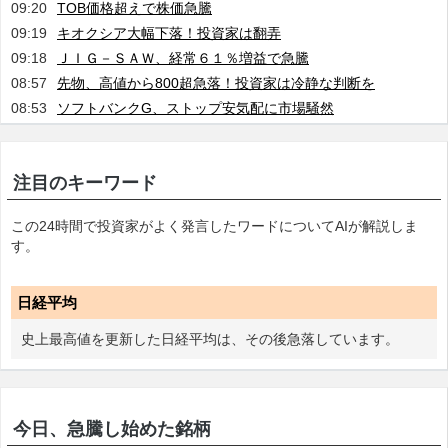
09:20
TOB価格超えで株価急騰
09:19
キオクシア大幅下落！投資家は翻弄
09:18
ＪＩＧ－ＳＡＷ、経常６１％増益で急騰
08:57
先物、高値から800超急落！投資家は冷静な判断を
08:53
ソフトバンクG、ストップ安気配に市場騒然
注目のキーワード
この24時間で投資家がよく発言したワードについてAIが解説しま
す。
日経平均
史上最高値を更新した日経平均は、その後急落しています。
今日、急騰し始めた銘柄