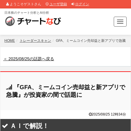
ようこそゲストさん
ユーザ登録
ログイン
日本株のチャート分析とAI分析
T
o
g
g
HOME
トレーダースキャン
GFA、ミームコイン売却益と新アプリで急騰
l
e
n
＜ 2025/08/25の話題へ戻る
a
v
i
g
『GFA、ミームコイン売却益と新アプリで
a
t
急騰』が投資家の間で話題に
i
o
n
2025/08/25 12時34分
ＡＩで解説！