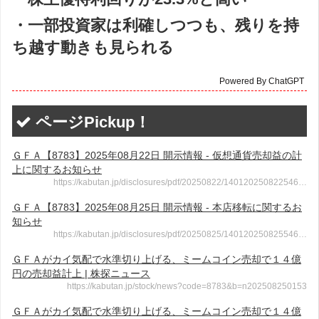
・一部投資家は利確しつつも、残りを持
ち越す動きも見られる
Powered By ChatGPT
ページPickup！
ＧＦＡ【8783】2025年08月22日 開示情報 - 仮想通貨売却益の計
上に関するお知らせ
https://kabutan.jp/disclosures/pdf/20250822/140120250822546…
ＧＦＡ【8783】2025年08月25日 開示情報 - 本店移転に関するお
知らせ
https://kabutan.jp/disclosures/pdf/20250825/140120250825546…
ＧＦＡがカイ気配で水準切り上げる、ミームコイン売却で１４億
円の売却益計上 | 株探ニュース
https://kabutan.jp/stock/news?code=8783&b=n202508250153
ＧＦＡがカイ気配で水準切り上げる、ミームコイン売却で１４億