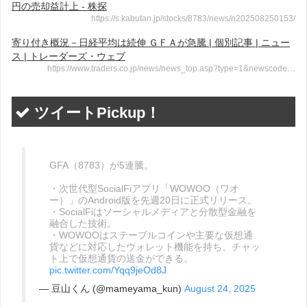
円の売却益計上 - 株探
https://s.kabutan.jp/stocks/8783/news/n202508250153/
寄り付き概況－日経平均は続伸 ＧＦＡが急騰 | 個別記事 | ニュー
ス | トレーダーズ・ウェブ
https://www.traders.co.jp/news/news_top.asp?type=1&newscode…
ツイートPickup！
GFA（8783）が5連騰。
・次世代型SocialFiアプリ「WOWOO（ワオ
ー）」のAndroid版を先週20日に正式リリース。
・SocialFiはソーシャルメディアと分散型金融を
融合した技術。
・WOWOOはステーブルコインや主要な仮想通
貨などに対応したウォレット機能を持ち、チャッ
ト上で仮想通貨の送金ができる。
pic.twitter.com/Yqq9jeOd8J
— 豆山くん (@mameyama_kun)
August 24, 2025