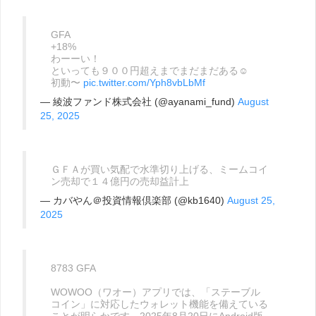
GFA
+18%
わーーい！
といっても９００円超えまでまだまだある☺
初動〜
pic.twitter.com/Yph8vbLbMf
— 綾波ファンド株式会社 (@ayanami_fund)
August
25, 2025
ＧＦＡが買い気配で水準切り上げる、ミームコイ
ン売却で１４億円の売却益計上
— カバやん＠投資情報倶楽部 (@kb1640)
August 25,
2025
8783 GFA
WOWOO（ワオー）アプリでは、「ステーブル
コイン」に対応したウォレット機能を備えている