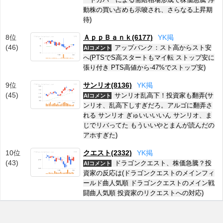
動株の買い占めも示唆され、さらなる上昇期
待)
8位
ＡｐｐＢａｎｋ(6177)
Y
K
掲
(46)
アップバンク：スト高からスト安
AIコメント
へ(PTSでS高スタートもマイ転 ストップ安に
張り付き PTS高値から-47%でストップ安)
9位
サンリオ(8136)
Y
K
掲
(45)
サンリオ乱高下！投資家も翻弄(サ
AIコメント
ンリオ、乱高下しすぎだろ。アルゴに翻弄さ
れる サンリオ ぎゅいいいいん サンリオ、ま
じでリバってた もういいやとまんが読んだの
アホすぎた)
10位
クエスト(2332)
Y
K
掲
(43)
ドラゴンクエスト、株価急騰？投
AIコメント
資家の反応は(ドラゴンクエストのメインフィ
ールド曲人気順 ドラゴンクエストのメイン戦
闘曲人気順 投資家のリクエストへの対応)