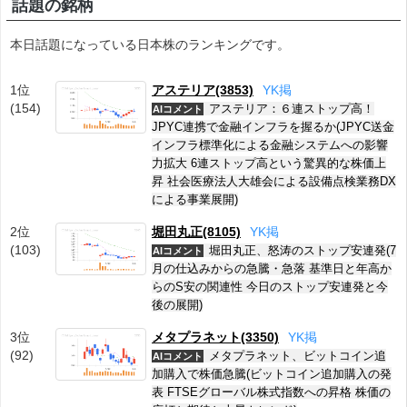
話題の銘柄
本日話題になっている日本株のランキングです。
1位
アステリア(3853)
Y
K
掲
(154)
アステリア：６連ストップ高！
AIコメント
JPYC連携で金融インフラを握るか(JPYC送金
インフラ標準化による金融システムへの影響
力拡大 6連ストップ高という驚異的な株価上
昇 社会医療法人大雄会による設備点検業務DX
による事業展開)
2位
堀田丸正(8105)
Y
K
掲
(103)
堀田丸正、怒涛のストップ安連発(7
AIコメント
月の仕込みからの急騰・急落 基準日と年高か
らのS安の関連性 今日のストップ安連発と今
後の展開)
3位
メタプラネット(3350)
Y
K
掲
(92)
メタプラネット、ビットコイン追
AIコメント
加購入で株価急騰(ビットコイン追加購入の発
表 FTSEグローバル株式指数への昇格 株価の