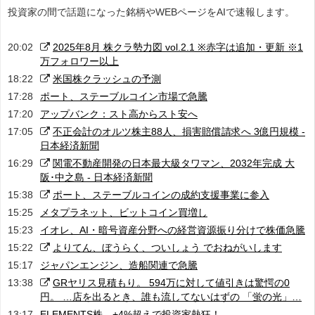
投資家の間で話題になった銘柄やWEBページをAIで速報します。
20:02
2025年8月 株クラ勢力図 vol.2.1 ※赤字は追加・更新 ※1
万フォロワー以上
18:22
米国株クラッシュの予測
17:28
ポート、ステーブルコイン市場で急騰
17:20
アップバンク：スト高からスト安へ
17:05
不正会計のオルツ株主88人、損害賠償請求へ 3億円規模 -
日本経済新聞
16:29
関電不動産開発の日本最大級タワマン、2032年完成 大
阪･中之島 - 日本経済新聞
15:38
ポート、ステーブルコインの成約支援事業に参入
15:25
メタプラネット、ビットコイン買増し
15:23
イオレ、AI・暗号資産分野への経営資源振り分けで株価急騰
15:22
よりてん、ぼうらく、ついしょう でおねがいします
15:17
ジャパンエンジン、造船関連で急騰
13:38
GRヤリス見積もり。 594万に対して値引きは驚愕の0
円。 …店を出るとき、誰も流してないはずの 「蛍の光」…
13:17
ELEMENTS株、+4%超えで投資家熱狂！