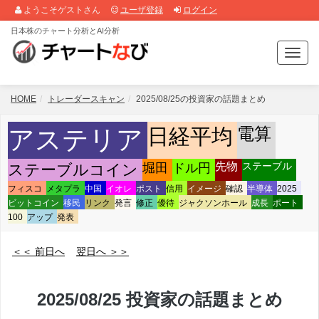
ようこそゲストさん
ユーザ登録
ログイン
日本株のチャート分析とAI分析
T
o
g
g
HOME
トレーダースキャン
2025/08/25の投資家の話題まとめ
l
e
電算
日経平均
アステリア
n
a
堀田
先物
ステーブル
ステーブルコイン
ドル円
v
i
フィスコ
メタプラ
中国
イオレ
ポスト
信用
イメージ
確認
半導体
2025
g
ビットコイン
移民
リンク
発言
修正
優待
ジャクソンホール
成長
ポート
a
100
アップ
発表
t
i
＜＜ 前日へ
翌日へ ＞＞
o
n
2025/08/25 投資家の話題まとめ