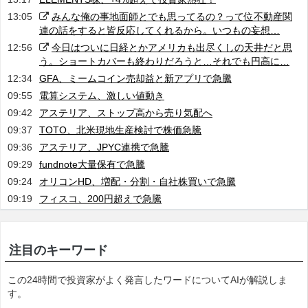
13:05
みんな俺の事地面師とでも思ってるの？って位不動産関
連の話をすると皆反応してくれるから。いつもの妄想…
12:56
今日はついに日経とかアメリカも出尽くしの天井だと思
う。ショートカバーも終わりだろうと…それでも円高に…
12:34
GFA、ミームコイン売却益と新アプリで急騰
09:55
電算システム、激しい値動き
09:42
アステリア、ストップ高から売り気配へ
09:37
TOTO、北米現地生産検討で株価急騰
09:36
アステリア、JPYC連携で急騰
09:29
fundnote大量保有で急騰
09:24
オリコンHD、増配・分割・自社株買いで急騰
09:19
フィスコ、200円超えで急騰
注目のキーワード
この24時間で投資家がよく発言したワードについてAIが解説しま
す。