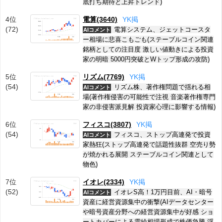
底打ち期待と上昇トレンド)
4位
電算(3640)
Y
K
掲
(72)
電算システム、ジェットコースタ
AIコメント
ー相場に悲喜こもごも(ステーブルコイン関連
銘柄としての注目度 激しい値動きによる投資
家の明暗 5000円突破とWトップ形成の攻防)
5位
リズム(7769)
Y
K
掲
(54)
リズム株、著作権問題で揺れる相
AIコメント
場(著作権侵害の可能性で注視 音楽著作権専門
家の非侵害派見解 投資家心理に影響する情報)
6位
フィスコ(3807)
Y
K
掲
(54)
フィスコ、ストップ高連発で投資
AIコメント
家熱狂(ストップ高連発で話題性抜群 空売り勢
が焼かれる展開 ステーブルコイン関連として
物色)
7位
イオレ(2334)
Y
K
掲
(52)
イオレS高！1万円目前、AI・暗号
AIコメント
資産に経営資源集中の衝撃(AIデータセンター
や暗号資産分野への経営資源集中が好感 ショ
ートカバーによる需給相場形成で株価急騰 浮