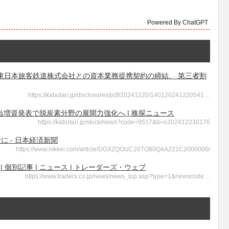
Powered By ChatGPT
報 - 東日本旅客鉄道株式会社との資本業務提携契約の締結、 第三者割
https://kabutan.jp/disclosures/pdf/20241220/140120241220541…
増資発表で脱炭素分野の展開力強化へ | 株探ニュース
https://kabutan.jp/stock/news?code=9517&b=n202412230176
に - 日本経済新聞
https://www.nikkei.com/article/DGXZQOUC207O80Q4A221C2000000/
個別記事 | ニュース | トレーダーズ・ウェブ
https://www.traders.co.jp/news/news_top.asp?type=1&newscode…