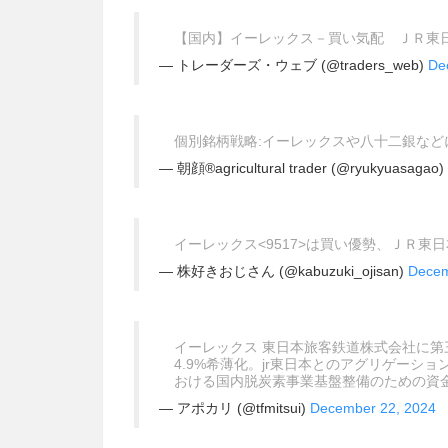
【国内】イーレックス－買い気配 ＪＲ東
— トレーダーズ・ウェブ (@traders_web)
De
個別銘柄戦略:イーレックスや八十二銀な
— 朝顔®︎agricultural trader (@ryukyuasagao)
イーレックス<9517>は買い優勢、ＪＲ
— 株好きおじさん (@kabuzuki_ojisan)
Decem
イーレックス 東日本旅客鉄道株式会社に第三者
4.9%希薄化。jr東日本とのアグリゲー
おける国内脱炭素事業基盤整備のための資
— アポカリ (@tfmitsui)
December 22, 2024