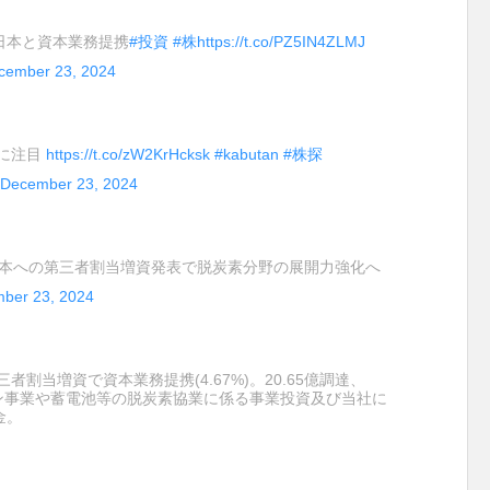
日本と資本業務提携
#投資
#株
https://t.co/PZ5IN4ZLMJ
cember 23, 2024
どに注目
https://t.co/zW2KrHcksk
#kabutan
#株探
December 23, 2024
東日本への第三者割当増資発表で脱炭素分野の展開力強化へ
ber 23, 2024
割当増資で資本業務提携(4.67%)。20.65億調達、
ション事業や蓄電池等の脱炭素協業に係る事業投資及び当社に
金。