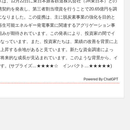
スは、12月22日に東日本旅客鉄道株式会社（JR東日本）との
携契約を発表し、第三者割当増資を行うことで20.65億円を調
になりました。この提携は、主に脱炭素事業の強化を目的と
再生可能エネルギー発電事業に関連するアグリゲーション事
組みが期待されています。この発表により、投資家の間でイ
となっています。また、投資家たちは、業績の改善を背景に上
に上昇する余地があると見ています。新たな資金調達によっ
、将来的な成長が見込まれています。このような背景から、イ
す。(サプライズ…★★★★☆ インパクト…★★★★★)
Powered By ChatGPT