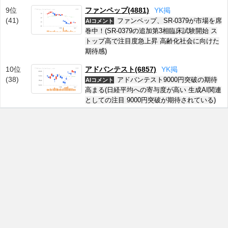
9位
ファンペップ(4881)
Y
K
掲
(41)
ファンペップ、SR-0379が市場を席
AIコメント
巻中！(SR-0379の追加第3相臨床試験開始 ス
トップ高で注目度急上昇 高齢化社会に向けた
期待感)
10位
アドバンテスト(6857)
Y
K
掲
(38)
アドバンテスト9000円突破の期待
AIコメント
高まる(日経平均への寄与度が高い 生成AI関連
としての注目 9000円突破が期待されている)