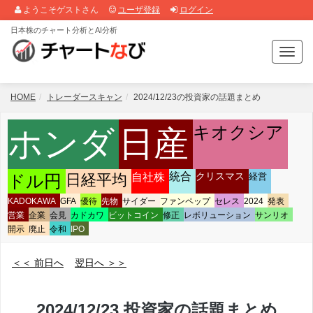
ようこそゲストさん
ユーザ登録
ログイン
日本株のチャート分析とAI分析
T
o
g
g
HOME
トレーダースキャン
2024/12/23の投資家の話題まとめ
l
e
キオクシア
ホンダ
日産
n
a
v
自社株
統合
クリスマス
ドル円
日経平均
経営
i
g
KADOKAWA
GFA
優待
先物
サイダー
ファンペップ
セレス
2024
発表
a
営業
企業
会見
カドカワ
ビットコイン
修正
レボリューション
サンリオ
t
開示
廃止
令和
IPO
i
o
＜＜ 前日へ
翌日へ ＞＞
n
2024/12/23 投資家の話題まとめ