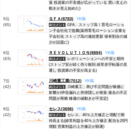
落 投資家の不安感が広がっている 買い支えの
動きが見え始めた)
5位
ＧＦＡ(8783)
Y
K
掲
(65)
GFA、ストップ高！育毛ローショ
AIコメント
ン子会社化で急騰(薬用育毛ローション企業を
子会社化 ストップ高の連続更新 保有割合の減
少が話題に)
6位
ＲＥＶＯＬＵＴＩＯＮ(8894)
Y
K
掲
(63)
レボリューションへの不安と期待
AIコメント
(ストップ安が続く売り殺到 経常赤字転落の見
通し 投資家の不安が高まる)
7位
川崎重工業(7012)
Y
K
掲
(42)
川崎重工、再び不正問題が株価に
AIコメント
影響か(申告漏れと所得隠しが発覚 過去の不正
問題が再燃 株価の値動きが不安定)
8位
セレス(3696)
Y
K
掲
(42)
セレス、40％上方修正と増配で期
AIコメント
待高まる(経常利益を40％上方修正 配当を20円
増額 営業利益の上方修正が顕著)