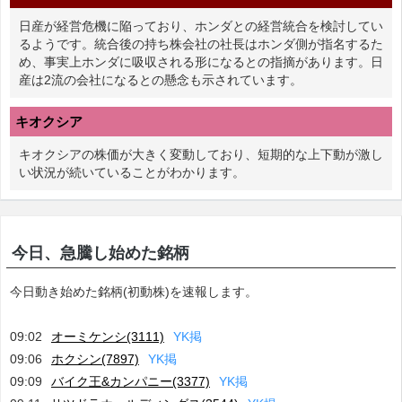
日産が経営危機に陥っており、ホンダとの経営統合を検討してい
るようです。統合後の持ち株会社の社長はホンダ側が指名するた
め、事実上ホンダに吸収される形になるとの指摘があります。日
産は2流の会社になるとの懸念も示されています。
キオクシア
キオクシアの株価が大きく変動しており、短期的な上下動が激し
い状況が続いていることがわかります。
今日、急騰し始めた銘柄
今日動き始めた銘柄(初動株)を速報します。
09:02
オーミケンシ(3111)
Y
K
掲
09:06
ホクシン(7897)
Y
K
掲
09:09
バイク王&カンパニー(3377)
Y
K
掲