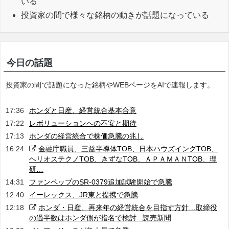
いる
投資家の間で様々な銘柄の動きが話題になっている
今日の話題
投資家の間で話題になった銘柄やWEBページをAIで速報します。
17:36
ホンダと日産、経営統合基本合意
17:22
レボリューションへの不安と期待
17:13
ホンダの経営統合で株価急騰の兆し
16:24
金融庁職員、三益半導体TOB、日本ハウズイングTOB、
ヘリオステクノTOB、きずなTOB、ＡＰＡＭＡＮTOB、理
研…
14:31
ファンペップのSR-0379追加試験開始で急騰
12:40
イーレックス、JR東と提携で急騰
12:18
ホンダ・日産、再来年の経営統合を目指す方針…取締役
の過半数はホンダ側が指名で検討 : 読売新聞