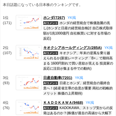
本日話題になっている日本株のランキングです。
1位
ホンダ(7267)
Y
K
掲
(171)
ホンダの経営統合で株価急騰の兆
AIコメント
し(ホンダと日産の経営統合検討 自己株式取得
額が1兆1000億円 自社株買いに対する市場の
反応)
2位
キオクシアホールディングス(285A)
Y
K
掲
(107)
キオクシア、年末の逆風を乗り越
AIコメント
えられるか(新規レーティング「B+」で期待高
まる 1600円割れで買い意欲が見える 投資家の
反応に注目が集まる中での動向)
3位
日産自動車(7201)
Y
K
掲
(93)
日産とホンダ、経営統合の最終合
AIコメント
意へ！(経産省主導の合意が重要 両社の戦略的
メリット 株価の上昇期待)
4位
ＫＡＤＯＫＡＷＡ(9468)
Y
K
掲
(76)
KADOKAWA、ストップ安からの反
AIコメント
発はあるのか？(株価が過去の高値から大幅下