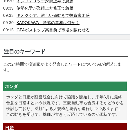
10:20
インフォリッチが急上昇で急騰
09:39
伊勢化学が業績上方修正で急騰
09:33
キオクシア、激しい値動きで投資家困惑
09:30
KADOKAWA、急落の真相は何か？
09:15
GFAがストップ高目前で市場を賑わせる
注目のキーワード
この24時間で投資家がよく発言したワードについてAIが解説しま
す。
ホンダ
ホンダと日産が経営統合に向けて協議を開始し、来年6月に最終
合意を目指すという状況です。三菱自動車も合流するかどうかを
検討しており、3社による大規模な統合が進行しつつあります。
この動きを受けて、株価が大きく反応しているのが現状です。
日産