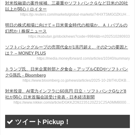
対米投融資の案件候補、三菱重やソフトバンクＧなど日米の20社
以上が関心 | ロイター
https://jp.reuters.com/markets/global-markets/74HXTSMGOZKUH…
明日の株式相場に向けて＝日米黄金時代の相場か、ＡＩバブルの
幻想か | 株探ニュース
https://kabutan.jp/stock/news?code=9984&b=n202510280933
ソフトバンクグループの売買代金が1兆円超え、その2つの要因と
は？ – MONEY PLUS
https://media.moneyforward.com/articles/10340/summary
トランプ氏、日米企業幹部と夕食会－アップルCEOやソフトバン
クG孫氏 - Bloomberg
https://www.bloomberg.co.jp/news/articles/2025-10-28/T4UDKB…
対米投資、AI電力インフラに60兆円 日立・ソフトバンクGなど8
社が関心 日米首脳会談受け発表 - 日本経済新聞
https://www.nikkei.com/article/DGKKZO92235120Z21C25A0MM8000…
ツイートPickup！