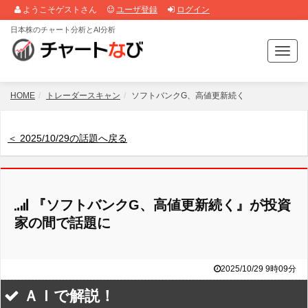
ようこそゲストさん
ユーザ登録
ログイン
日本株のチャート分析とAI分析
T
o
g
g
HOME
トレーダースキャン
ソフトバンクG、高値更新続く
l
e
n
＜ 2025/10/29の話題へ戻る
a
v
i
g
『ソフトバンクG、高値更新続く』が投資
a
t
家の間で話題に
i
o
n
2025/10/29 9時09分
ＡＩで解説！