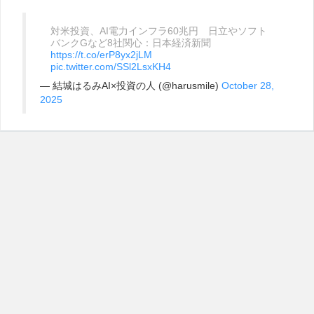
対米投資、AI電力インフラ60兆円 日立やソフト
バンクGなど8社関心：日本経済新聞
https://t.co/erP8yx2jLM
pic.twitter.com/SSl2LsxKH4
— 結城はるみAI×投資の人 (@harusmile)
October 28,
2025