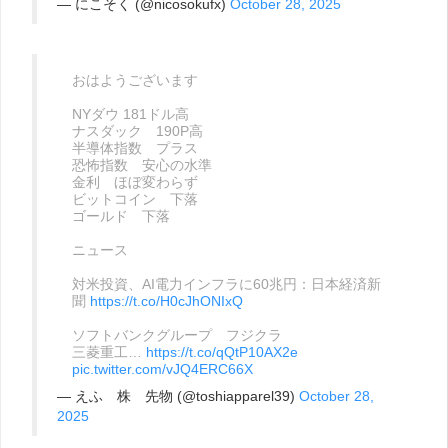
— にこそく (@nicosokufx)
October 28, 2025
おはようございます
NYダウ 181ドル高
ナスダック 190P高
半導体指数 プラス
恐怖指数 安心の水準
金利 ほぼ変わらず
ビットコイン 下落
ゴールド 下落
ニュース
対米投資、AI電力インフラに60兆円：日本経済新
聞
https://t.co/H0cJhONIxQ
ソフトバンクグループ フジクラ
三菱重工…
https://t.co/qQtP10AX2e
pic.twitter.com/vJQ4ERC66X
— えふ 株 先物 (@toshiapparel39)
October 28,
2025