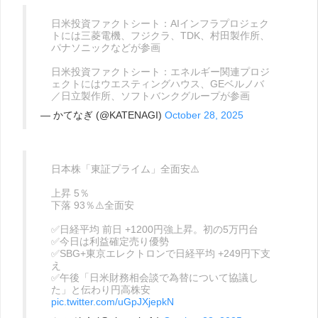
日米投資ファクトシート：AIインフラプロジェク
トには三菱電機、フジクラ、TDK、村田製作所、
パナソニックなどが参画
日米投資ファクトシート：エネルギー関連プロジ
ェクトにはウエスティングハウス、GEベルノバ
／日立製作所、ソフトバンクグループが参画
— かてなぎ (@KATENAGI)
October 28, 2025
日本株「東証プライム」全面安⚠️
上昇 5％
下落 93％⚠️全面安
✅日経平均 前日 +1200円強上昇。初の5万円台
✅今日は利益確定売り優勢
✅SBG+東京エレクトロンで日経平均 +249円下支
え
✅午後「日米財務相会談で為替について協議し
た」と伝わり円高株安
pic.twitter.com/uGpJXjepkN