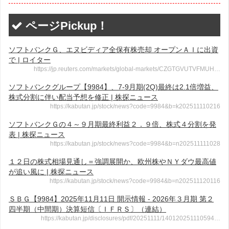
ページPickup！
ソフトバンクＧ、エヌビディア全保有株売却 オープンＡＩに出資
で | ロイター
https://jp.reuters.com/markets/global-markets/CZGTGVUTVFMUH…
ソフトバンクグループ【9984】、7-9月期(2Q)最終は2.1倍増益、
株式分割に伴い配当予想を修正 | 株探ニュース
https://kabutan.jp/stock/news?code=9984&b=k202511110216
ソフトバンクＧの４～９月期最終利益２．９倍、株式４分割を発
表 | 株探ニュース
https://kabutan.jp/stock/news?code=9984&b=n202511111028
１２日の株式相場見通し＝強調展開か、欧州株やＮＹダウ最高値
が追い風に | 株探ニュース
https://kabutan.jp/stock/news?code=9984&b=n202511120116
ＳＢＧ【9984】2025年11月11日 開示情報 - 2026年３月期 第２
四半期（中間期）決算短信〔ＩＦＲＳ〕（連結）
https://kabutan.jp/disclosures/pdf/20251111/140120251110594…