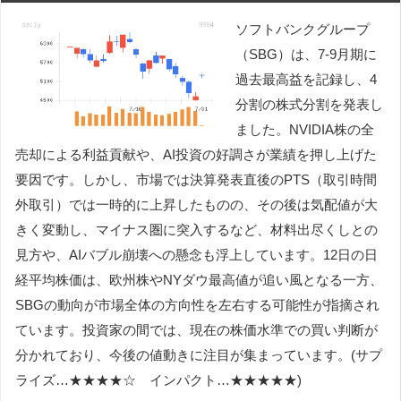
ソフトバンクグループ
（SBG）は、7-9月期に
過去最高益を記録し、4
分割の株式分割を発表し
ました。NVIDIA株の全
売却による利益貢献や、AI投資の好調さが業績を押し上げた
要因です。しかし、市場では決算発表直後のPTS（取引時間
外取引）では一時的に上昇したものの、その後は気配値が大
きく変動し、マイナス圏に突入するなど、材料出尽くしとの
見方や、AIバブル崩壊への懸念も浮上しています。12日の日
経平均株価は、欧州株やNYダウ最高値が追い風となる一方、
SBGの動向が市場全体の方向性を左右する可能性が指摘され
ています。投資家の間では、現在の株価水準での買い判断が
分かれており、今後の値動きに注目が集まっています。(サプ
ライズ…★★★★☆ インパクト…★★★★★)