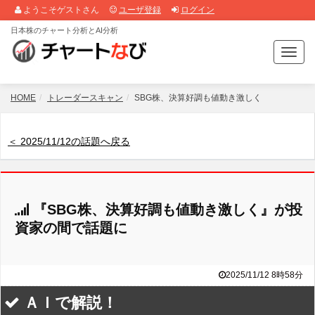
ようこそゲストさん
ユーザ登録
ログイン
日本株のチャート分析とAI分析
T
o
g
g
HOME
トレーダースキャン
SBG株、決算好調も値動き激しく
l
e
n
＜ 2025/11/12の話題へ戻る
a
v
i
g
『SBG株、決算好調も値動き激しく』が投
a
t
資家の間で話題に
i
o
n
2025/11/12 8時58分
ＡＩで解説！