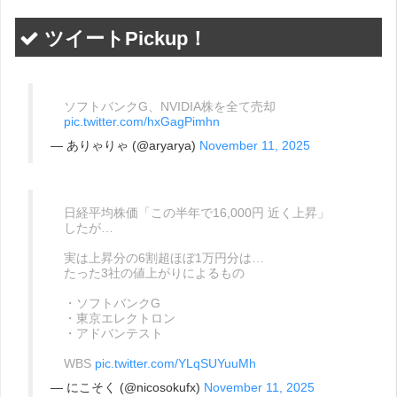
ツイートPickup！
ソフトバンクG、NVIDIA株を全て売却
pic.twitter.com/hxGagPimhn
— ありゃりゃ (@aryarya)
November 11, 2025
日経平均株価「この半年で16,000円 近く上昇」
したが…
実は上昇分の6割超ほぼ1万円分は…
たった3社の値上がりによるもの
・ソフトバンクG
・東京エレクトロン
・アドバンテスト
WBS
pic.twitter.com/YLqSUYuuMh
— にこそく (@nicosokufx)
November 11, 2025