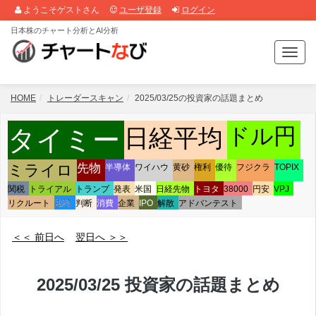
ようこそゲストさん
ユーザ登録
ログイン
日本株のチャート分析とAI分析
T
o
g
g
HOME
トレーダースキャン
2025/03/25の投資家の話題まとめ
l
e
ドル円
日経平均
タイミー
n
a
先物
v
ミライロ
半導体
ワイハウ
黄砂
権利
優待
フジクラ
TOPIX
i
関税
トライアル
トランプ
発表
米国
日経先物
トヨタ
38000
円安
VPJ
g
リクルート
花粉
判断
消費
企業
IPO
解散
アドバンテスト
a
t
＜＜ 前日へ
翌日へ ＞＞
i
o
n
2025/03/25 投資家の話題まとめ