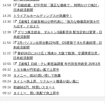
14:58
日銀総裁、ETF売却「適正な価格で」 時間かけて検討 -
日本経済新聞
14:26
トライアルホールディングスが急騰中！
13:30
【速報】石破首相は公明代表に「強力な物価高対策を打
ち出す」と伝えた
12:38
グリコ株主総会、ダルトン3議案否決 配当定款は変更 - 日
本経済新聞
11:54
2月パソコン出荷台数22%増、OS更新で 8カ月連続増 - 日
本経済新聞
11:22
黄砂26日にかけ広く飛来か 大阪で観測、交通障害注意 -
日本経済新聞
10:55
【速報】日経・テレ東世論調査 年代別支持政党 25年3月
09:32
トヨタ株が円安追い風で上昇中
09:30
タメニー、IBJの買い増しで急騰
09:24
タイミー急上昇、リクルート撤退が追い風に
09:16
初値661円、特買いスタート
09:12
タイミー、買い気配で急上昇中