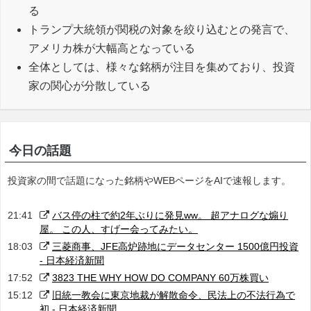
る
トランプ大統領が関税の対象を絞り込むとの発言で、
アメリカ株が大幅高となっている
全体としては、様々な銘柄が注目を集めており、投資
家の関心が分散している
今日の話題
投資家の間で話題になった銘柄やWEBページをAIで速報します。
21:41
バス停の柱で約2年ぶりに発見ww。 超アナログな煽り
屋。 この人、すげー会ってみたい。
18:03
三菱商事、JFE高炉跡地にデータセンター 1500億円投資
- 日本経済新聞
17:52
3823 THE WHY HOW DO COMPANY 60万株買い
15:12
旧統一教会に東京地裁が解散命令、民法上の不法行為で
初 - 日本経済新聞