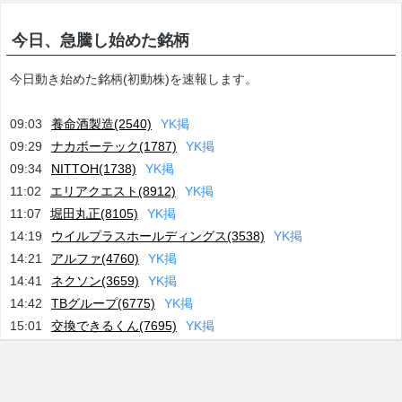
今日、急騰し始めた銘柄
今日動き始めた銘柄(初動株)を速報します。
09:03
養命酒製造(2540)
Y
K
掲
09:29
ナカボーテック(1787)
Y
K
掲
09:34
NITTOH(1738)
Y
K
掲
11:02
エリアクエスト(8912)
Y
K
掲
11:07
堀田丸正(8105)
Y
K
掲
14:19
ウイルプラスホールディングス(3538)
Y
K
掲
14:21
アルファ(4760)
Y
K
掲
14:41
ネクソン(3659)
Y
K
掲
14:42
TBグループ(6775)
Y
K
掲
15:01
交換できるくん(7695)
Y
K
掲