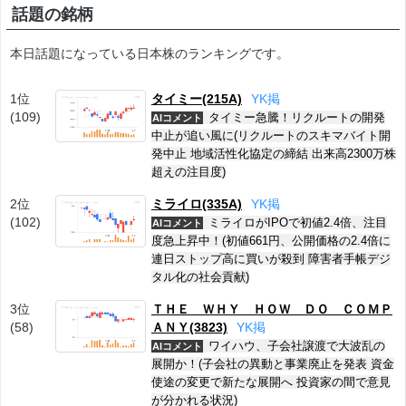
話題の銘柄
本日話題になっている日本株のランキングです。
1位
タイミー(215A)
Y
K
掲
(109)
タイミー急騰！リクルートの開発
AIコメント
中止が追い風に(リクルートのスキマバイト開
発中止 地域活性化協定の締結 出来高2300万株
超えの注目度)
2位
ミライロ(335A)
Y
K
掲
(102)
ミライロがIPOで初値2.4倍、注目
AIコメント
度急上昇中！(初値661円、公開価格の2.4倍に
連日ストップ高に買いが殺到 障害者手帳デジ
タル化の社会貢献)
3位
ＴＨＥ ＷＨＹ ＨＯＷ ＤＯ ＣＯＭＰ
(58)
ＡＮＹ(3823)
Y
K
掲
ワイハウ、子会社譲渡で大波乱の
AIコメント
展開か！(子会社の異動と事業廃止を発表 資金
使途の変更で新たな展開へ 投資家の間で意見
が分かれる状況)