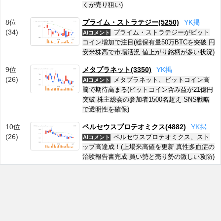
くが売り狙い)
8位
プライム・ストラテジー(5250)
Y
K
掲
(34)
プライム・ストラテジーがビット
AIコメント
コイン増加で注目(総保有量50万BTCを突破 円
安米株高で市場活況 値上がり銘柄が多い状況)
9位
メタプラネット(3350)
Y
K
掲
(26)
メタプラネット、ビットコイン高
AIコメント
騰で期待高まる(ビットコイン含み益が21億円
突破 株主総会の参加者1500名超え SNS戦略
で透明性を確保)
10位
ペルセウスプロテオミクス(4882)
Y
K
掲
(26)
ペルセウスプロテオミクス、スト
AIコメント
ップ高達成！(上場来高値を更新 真性多血症の
治験報告書完成 買い勢と売り勢の激しい攻防)