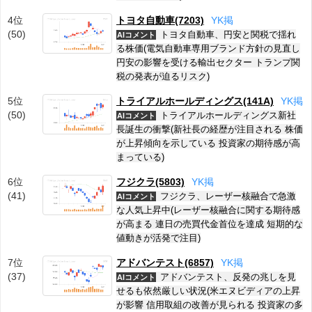
4位
トヨタ自動車(7203)
Y
K
掲
(50)
トヨタ自動車、円安と関税で揺れ
AIコメント
る株価(電気自動車専用ブランド方針の見直し
円安の影響を受ける輸出セクター トランプ関
税の発表が迫るリスク)
5位
トライアルホールディングス(141A)
Y
K
掲
(50)
トライアルホールディングス新社
AIコメント
長誕生の衝撃(新社長の経歴が注目される 株価
が上昇傾向を示している 投資家の期待感が高
まっている)
6位
フジクラ(5803)
Y
K
掲
(41)
フジクラ、レーザー核融合で急激
AIコメント
な人気上昇中(レーザー核融合に関する期待感
が高まる 連日の売買代金首位を達成 短期的な
値動きが活発で注目)
7位
アドバンテスト(6857)
Y
K
掲
(37)
アドバンテスト、反発の兆しを見
AIコメント
せるも依然厳しい状況(米エヌビディアの上昇
が影響 信用取組の改善が見られる 投資家の多