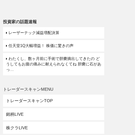
投資家の話題速報
レーザーテック減益増配決算
任天堂1Q大幅増益！ 株価に驚きの声
わたくし、数ヶ月前に手術で胆嚢摘出してきたの ど
うしてもお腹の痛みに耐えられなくてね 胆嚢に石があ
っ…
トレーダースキャンMENU
トレーダースキャンTOP
銘柄LIVE
株クラLIVE