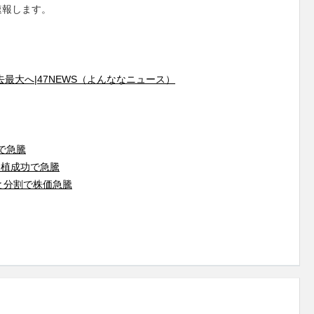
速報します。
去最大へ|47NEWS（よんななニュース）
で急騰
移植成功で急騰
と分割で株価急騰