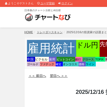
ようこそゲストさん
ユーザ登録
ログイン
日本株のチャート分析とAI分析
HOME
トレーダースキャン
2025/12/16の投資家の話題ま
先
ドル円
雇用統計
中国
ピクセル
雇用
ビットコイン
銀行
グロース
TOPIX
ゴールド
ファナック
確定
オンコリス
価格
ライン
＜＜ 前日へ
翌日へ ＞＞
2025/12