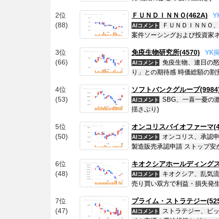
2位
ＦＵＮＤＩＮＮＯ(462A)
Y
(88)
ＦＵＮＤＩＮＮＯ、
AIコメント
案件ソーシングおよび投資家ネ
3位
免疫生物研究所(4570)
Y
K
(66)
免疫生物、連日の怒
AIコメント
り」との期待感 時価総額の割
4位
ソフトバンクグループ(9984
(53)
SBG、一喜一憂の
AIコメント
揺さぶり)
5位
オンコリスバイオファーマ(45
(50)
オンコリス、承認申請
AIコメント
製造販売承認申請 ストップ安
6位
キオクシアホールディングス(2
(48)
キオクシア、乱気流
AIコメント
売り買い双方で利益・損失発生
7位
プライム・ストラテジー(525
(47)
ストラテジー、ビッ
AIコメント