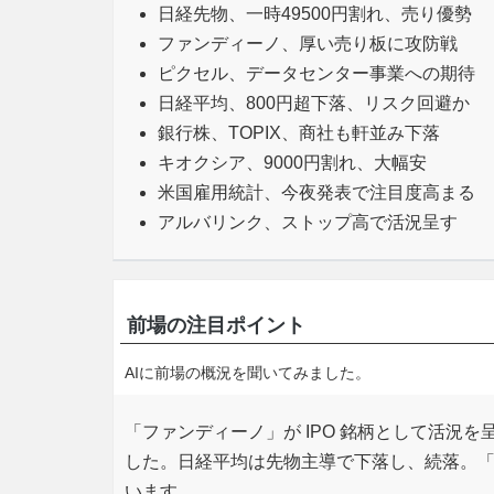
日経先物、一時49500円割れ、売り優勢
ファンディーノ、厚い売り板に攻防戦
ピクセル、データセンター事業への期待
日経平均、800円超下落、リスク回避か
銀行株、TOPIX、商社も軒並み下落
キオクシア、9000円割れ、大幅安
米国雇用統計、今夜発表で注目度高まる
アルバリンク、ストップ高で活況呈す
前場の注目ポイント
AIに前場の概況を聞いてみました。
「ファンディーノ」が IPO 銘柄として活況
した。日経平均は先物主導で下落し、続落。
います。