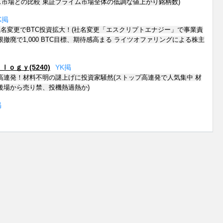
市場との比較 東証プライム市場全体の低調な値上がり銘柄数)
K
掲
名変更でBTC投資拡大！(社名変更「エスクリプトエナジー」で事業責
限撤廃で1,000 BTC目標、期待感高まる ライツオファリングによる株主
ｏｇｙ(5240)
Y
K
掲
ップ高連発！材料不明の謎上げに投資家騒然(ストップ高連発で人気集中 材
後場から売り禁、投機熱過熱か)
掲