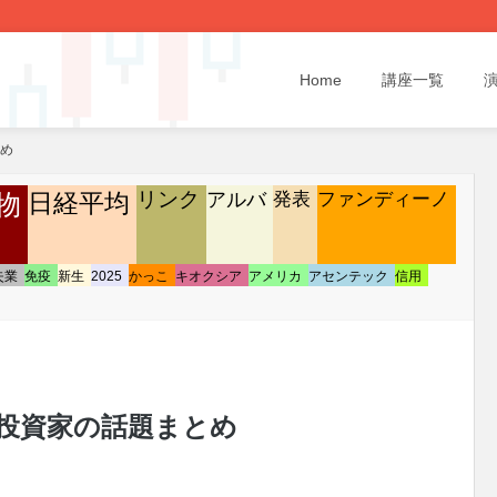
Home
講座一覧
とめ
リンク
発表
ファンディーノ
物
日経平均
アルバ
失業
免疫
新生
2025
かっこ
キオクシア
アメリカ
アセンテック
信用
/16 投資家の話題まとめ