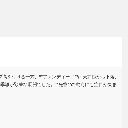
プ高を付ける一方、**ファンディーノ**は天井感から下落、
離が顕著な展開でした。**先物**の動向にも注目が集ま