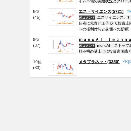
イム市場の需給状況とグロース
8位
エス・サイエンス(5721)
Y
(45)
エスサイエンス、社
AIコメント
任者に元青汁王子 BTC投資上
への権利付与と株価への影響)
9位
ｍｏｎｏＡＩ ｔｅｃｈｎｏｌ
(37)
monoAI、スト
AIコメント
料不明の謎上げに投資家困惑 
10位
メタプラネット(3350)
Y
K
(33)