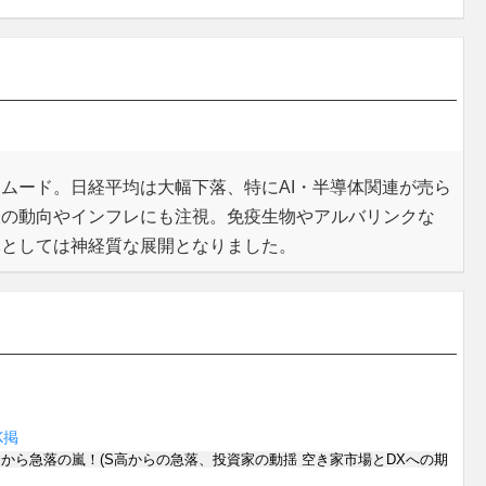
ムード。日経平均は大幅下落、特にAI・半導体関連が売ら
銀の動向やインフレにも注視。免疫生物やアルバリンクな
体としては神経質な展開となりました。
K
掲
から急落の嵐！(S高からの急落、投資家の動揺 空き家市場とDXへの期