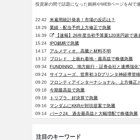
投資家の間で話題になった銘柄やWEBページをAIで
22:42
米雇用統計発表！市場の反応は？
18:29
業績・配当予想上方修正で急騰
16:39
【速報】26年度当初予算案120兆円超で過
15:24
IPO銘柄で急騰
14:17
アルメディオ、高騰と材料不明
13:12
プロレド、上振れ着地・最高益で株価急騰
09:34
FUNDINNO、地方銀行・証券会社と連携強化
09:24
サイフューズ、世界初３Dプリンタ神経導管
09:20
フロンティアインターナショナル、上方修正
09:18
今期最高益で急騰
09:18
トリプラ、好決算で急騰
09:16
マンダムにKKRが対抗提案で急騰
09:14
パーク24、過去最高益と大幅増配で株価急騰
注目のキーワード