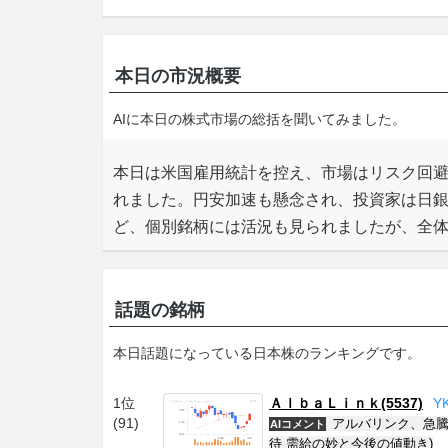
本日の市況概要
AIに本日の株式市場の総括を聞いてみました。
本日は米国雇用統計を控え、市場はリスク回避
れました。円安加速も懸念され、投資家は日
ど、個別銘柄には活況も見られましたが、全
話題の銘柄
本日話題になっている日本株のランキングです。
1位
ＡｌｂａＬｉｎｋ(5537)
Y
(91)
アルバリンク、急騰
AIコメント
待 需給の妙と今後の値動き)