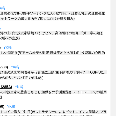
K
掲
連携強化でIPO案件ソーシング拡大(地方銀行・証券会社との連携強化
ットワークの最大化 GMV拡大に向けた取り組み)
掲
涛の上げに投資家騒然！(引けピン、高値引けの連発 「第二章の始ま
安感への言及)
)
Y
K
掲
激しい値動き(英アーム株安の影響 日経平均との連動性 投資家の心理的
88)
Y
K
掲
後の急落で明暗分かれる(第21回新株予約権の行使完了 「OBP-301」
からのリバウンド狙いの動き)
85A)
Y
K
掲
の中投資家の悲喜こもごも(値動きの予測困難さ デイトレードでの活用
)
0)
Y
K
掲
トコイン購入で注目(米ストラテジーによるビットコイン大量購入 プラ