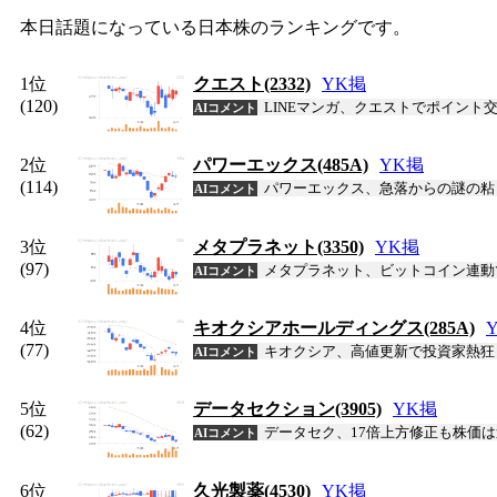
本日話題になっている日本株のランキングです。
1位
クエスト(2332)
Y
K
掲
(120)
LINEマンガ、クエストでポイント交
AIコメント
2位
パワーエックス(485A)
Y
K
掲
(114)
パワーエックス、急落からの謎の粘
AIコメント
3位
メタプラネット(3350)
Y
K
掲
(97)
メタプラネット、ビットコイン連動
AIコメント
4位
キオクシアホールディングス(285A)
(77)
キオクシア、高値更新で投資家熱狂！
AIコメント
5位
データセクション(3905)
Y
K
掲
(62)
データセク、17倍上方修正も株価は
AIコメント
6位
久光製薬(4530)
Y
K
掲