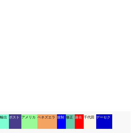
輸出
ポスト
アメリカ
ベネズエラ
規制
修正
過去
千代田
デーセク