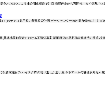
開化へ(MBOによる非公開化報道で注目 売買停止から再開後、カイ気配で上昇 
掲
動！(10年で11兆円超の新規投資計画 データセンター向け電力供給に注力 柏
撃(基準地震動策定における不適切事案 浜岡原発の早期再稼働期待の後退 株
に投資家注目(米ハイテク株の切り返しが追い風 傘下アームの株価戻り足示唆