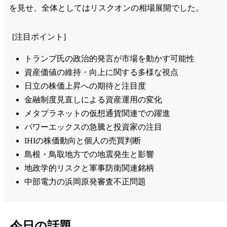
を見せ、全体としてはリスクオンの相場展開でした。
[注目ポイント]
トランプ氏の政治的発言が市場を動かす可能性
資産価値の維持・向上に関する多様な視点
日立の株価上昇への期待と注目度
金融制度見直しによる資産運用の変化
メタプラネットの仮想通貨関連での躍進
パワーエックスの急騰と投資家の注目
IHIの株価動向と個人の売買判断
島根・鳥取地方での地震発生と影響
地政学的リスクと軍事防衛関連銘柄
中部電力の浜岡原発審査不正問題
今日の話題