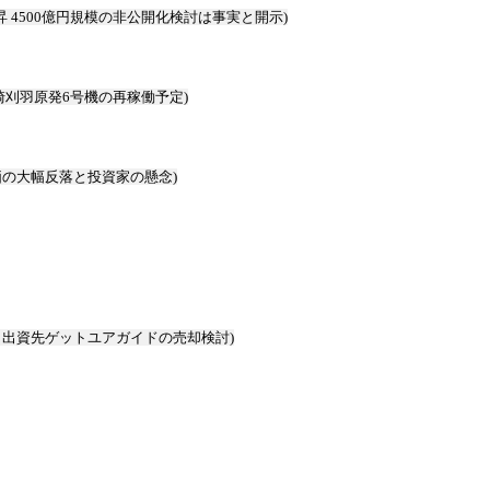
4500億円規模の非公開化検討は事実と開示)
崎刈羽原発6号機の再稼働予定)
価の大幅反落と投資家の懸念)
 出資先ゲットユアガイドの売却検討)