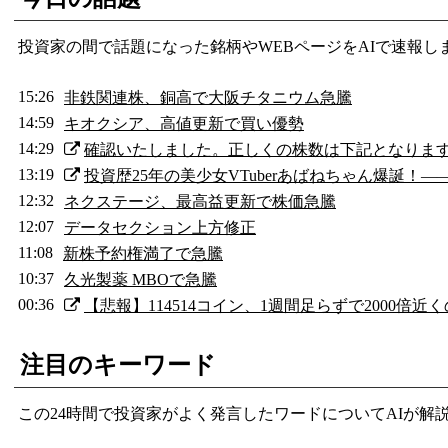
投資家の間で話題になった銘柄やWEBページをAIで速報し
15:26
非鉄関連株、銅高で大阪チタニウム急騰
14:59
キオクシア、高値更新で買い優勢
14:29
確認いたしました。正しくの株数は下記となります。 A
13:19
投資歴25年の美少女VTuberあばねちゃん爆誕！
12:32
ネクステージ、最高益更新で株価急騰
12:07
データセクション上方修正
11:08
新株予約権満了で急騰
10:37
久光製薬 MBOで急騰
00:36
【悲報】114514コイン、1週間足らずで2000倍近
注目のキーワード
この24時間で投資家がよく発言したワードについてAIが解