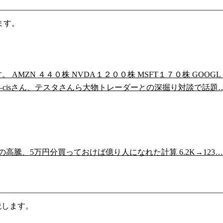
ます。
MZN ４４０株 NVDA１２００株 MSFT１７０株 GOOG
――cisさん、テスタさんら大物トレーダーとの深掘り対談で話題
くの高騰、5万円分買っておけば億り人になれた計算 6.2K→123…
説します。