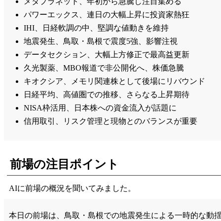
メタプラネット、年初から急騰し注目集める
パワーエックス、連日の大幅上昇に投資家熱狂
IHI、日経軟調の中、堅調な値動きを維持
地震発生、鳥取・島根で震度5強、影響注視
データセクション、大幅上方修正で最高益更新
久光製薬、MBO報道で非公開化へ、株価急騰
キオクシア、メモリ関連株として後場にリバウンド
日経平均、高値圏での推移、さらなる上昇期待
NISA枠活用、日本株への資金流入が話題に
信用取引、リスク管理と現物とのバランスが重要
前場の注目ポイント
AIに前場の概況を聞いてみました。
本日の前場は、鳥取・島根での地震発生による一時的な動揺が