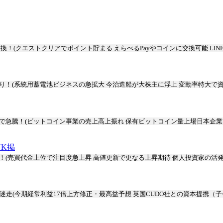
換！(クエストクリアでポイント貯まる えらべるPayやコインに交換可能 LIN
り！(系統用蓄電池ビジネスの急拡大 今治造船が大株主に浮上 変動率特大で資
で急騰！(ビットコイン事業の売上高上振れ 保有ビットコイン量上場日本企業
Y
K
掲
(売買代金上位で注目度急上昇 高値更新で更なる上昇期待 個人投資家の活発
迷走(今期経常利益17倍上方修正・最高益予想 英国CUDO社との資本提携（