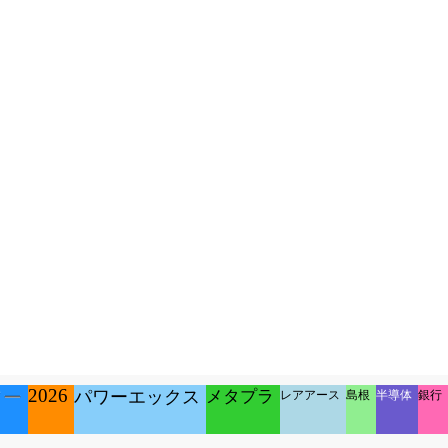
2026
ワー
パワーエックス
メタプラ
レアアース
島根
半導体
銀行