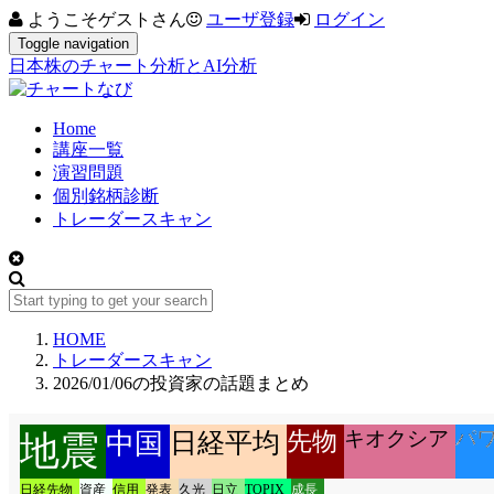
ようこそゲストさん
ユーザ登録
ログイン
Toggle navigation
日本株のチャート分析とAI分析
Home
講座一覧
演習問題
個別銘柄診断
トレーダースキャン
HOME
トレーダースキャン
2026/01/06の投資家の話題まとめ
キオクシア
パ
中国
日経平均
先物
地震
日経先物
資産
信用
発表
久光
日立
TOPIX
成長