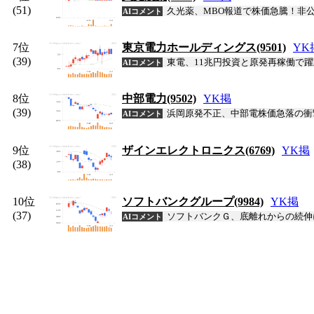
(51)
久光薬、MBO報道で株価急騰！非公
AIコメント
7位
東京電力ホールディングス(9501)
Y
K
(39)
東電、11兆円投資と原発再稼働で躍
AIコメント
8位
中部電力(9502)
Y
K
掲
(39)
浜岡原発不正、中部電株価急落の衝
AIコメント
9位
ザインエレクトロニクス(6769)
Y
K
掲
(38)
10位
ソフトバンクグループ(9984)
Y
K
掲
(37)
ソフトバンクＧ、底離れからの続伸
AIコメント