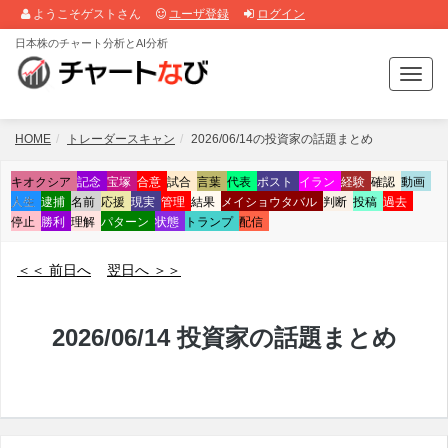
ようこそゲストさん
ユーザ登録
ログイン
日本株のチャート分析とAI分析
T
o
g
g
HOME
トレーダースキャン
2026/06/14の投資家の話題まとめ
l
e
キオクシア
記念
宝塚
合意
試合
言葉
代表
ポスト
イラン
経験
確認
動画
n
人生
逮捕
名前
応援
現実
管理
結果
メイショウタバル
判断
投稿
過去
a
停止
勝利
理解
パターン
状態
トランプ
配信
v
i
＜＜ 前日へ
翌日へ ＞＞
g
a
t
2026/06/14 投資家の話題まとめ
i
o
n