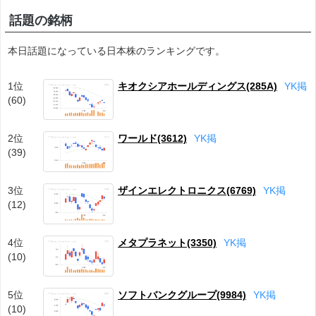
話題の銘柄
本日話題になっている日本株のランキングです。
1位
キオクシアホールディングス(285A)
Y
K
掲
(60)
2位
ワールド(3612)
Y
K
掲
(39)
3位
ザインエレクトロニクス(6769)
Y
K
掲
(12)
4位
メタプラネット(3350)
Y
K
掲
(10)
5位
ソフトバンクグループ(9984)
Y
K
掲
(10)