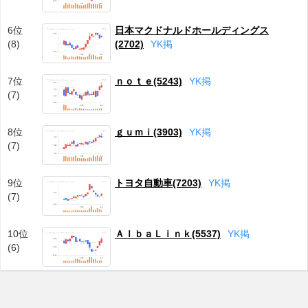
6位
日本マクドナルドホールディングス
(8)
(2702)
Y
K
掲
7位
ｎｏｔｅ(5243)
Y
K
掲
(7)
8位
ｇｕｍｉ(3903)
Y
K
掲
(7)
9位
トヨタ自動車(7203)
Y
K
掲
(7)
10位
ＡｌｂａＬｉｎｋ(5537)
Y
K
掲
(6)