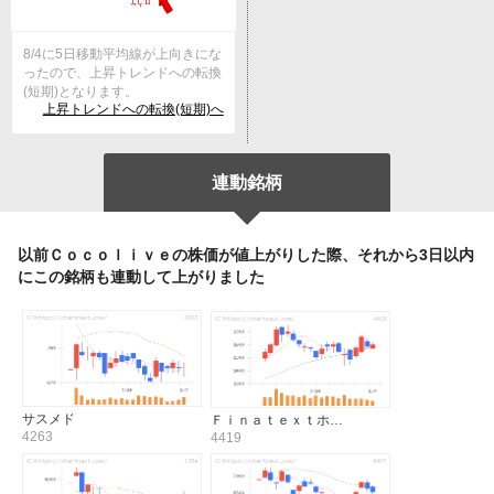
8/4に5日移動平均線が上向きにな
ったので、上昇トレンドへの転換
(短期)となります。
上昇トレンドへの転換(短期)へ
連動銘柄
以前Ｃｏｃｏｌｉｖｅの株価が値上がりした際、それから3日以内
にこの銘柄も連動して上がりました
サスメド
Ｆｉｎａｔｅｘｔホ…
4263
4419