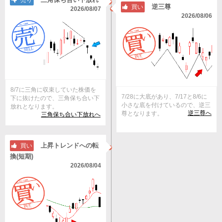
売り
逆三尊
買い
2026/08/07
2026/08/06
8/7に三角に収束していた株価を
7/28に大底があり、7/17と8/6に
下に抜けたので、三角保ち合い下
小さな底を付けているので、逆三
放れとなります。
逆三尊へ
尊となります。
三角保ち合い下放れへ
上昇トレンドへの転
買い
換(短期)
2026/08/04