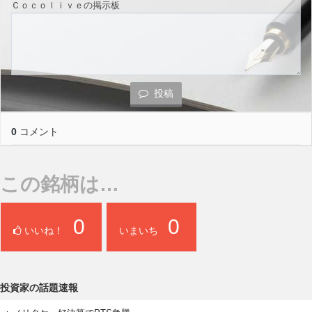
Ｃｏｃｏｌｉｖｅの掲示板
投稿
0
コメント
この銘柄は…
0
0
いいね！
いまいち
投資家の話題速報