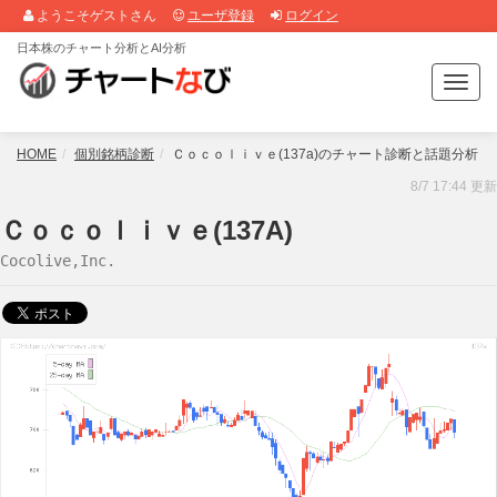
ようこそゲストさん
ユーザ登録
ログイン
日本株のチャート分析とAI分析
T
o
g
g
HOME
個別銘柄診断
Ｃｏｃｏｌｉｖｅ(137a)のチャート診断と話題分析
l
8/7 17:44 更新
e
n
Ｃｏｃｏｌｉｖｅ(137A)
a
Cocolive,Inc.
v
i
g
a
t
i
o
n