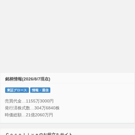
銘柄情報(2026/8/7現在)
東証グロース
情報・通信
売買代金…1155万3000円
発行済株式数…304万6840株
時価総額…21億2060万円
Ｃｏｃｏｌｉｖｅのお役立ちサイト