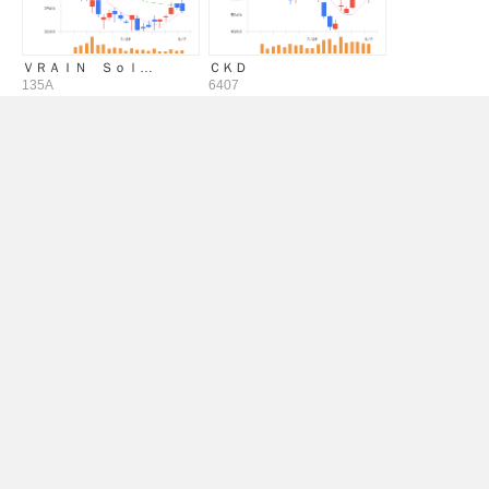
ＶＲＡＩＮ Ｓｏｌ…
ＣＫＤ
135A
6407