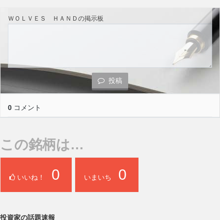
ＷＯＬＶＥＳ ＨＡＮＤの掲示板
投稿
0
コメント
この銘柄は…
0
0
いいね！
いまいち
投資家の話題速報