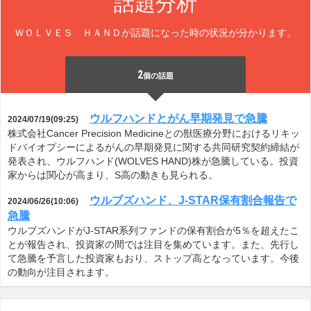
話題分析
ＷＯＬＶＥＳ ＨＡＮＤが話題になった時の状況が分かります。
2
個の話題
ウルフハンドとがん早期発見で急騰
2024/07/19(09:25)
株式会社Cancer Precision Medicineとの獣医療分野におけるリキッ
ドバイオプシーによるがんの早期発見に関する共同研究契約締結が
発表され、ウルフハンド(WOLVES HAND)株が急騰している。投資
家からは関心が高まり、S高の動きも見られる。
ウルブズハンド、J-STAR保有割合報告で
2024/06/26(10:06)
急騰
ウルブズハンドがJ-STAR系列ファンドの保有割合が5％を超えたこ
とが報告され、投資家の間では注目を集めています。また、先行し
て急騰を予言した投資家もおり、ストップ高となっています。今後
の動向が注目されます。