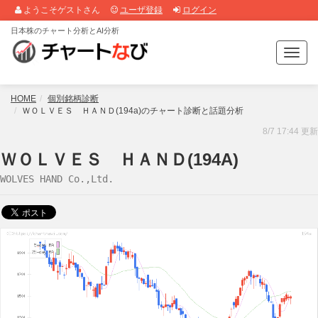
ようこそゲストさん
ユーザ登録
ログイン
日本株のチャート分析とAI分析
T
o
g
g
HOME
個別銘柄診断
l
ＷＯＬＶＥＳ ＨＡＮＤ(194a)のチャート診断と話題分析
e
8/7 17:44 更新
n
a
ＷＯＬＶＥＳ ＨＡＮＤ(194A)
v
WOLVES HAND Co.,Ltd.
i
g
a
t
i
o
n