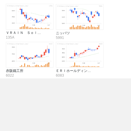
ＶＲＡＩＮ Ｓｏｌ…
ニッパツ
135A
5991
赤阪鐵工所
ＥＲＩホールディン…
6022
6083