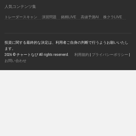
人気コンテンツ集
トレーダースキャン
演習問題
銘柄LIVE
高値予測AI
株クラLIVE
投資に関する最終的な決定は、利用者ご自身の判断で行うようお願いいたし
ます。
2026 © チャートなび All rights reserverd.
利用規約
|
プライバシーポリシー
|
お問い合わせ