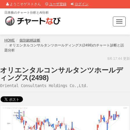
ようこそゲストさん
ユーザ登録
ログイン
日本株のチャート分析とAI分析
T
o
g
g
HOME
個別銘柄診断
l
オリエンタルコンサルタンツホールディングス(2498)のチャート診断と話
題分析
e
n
8/6 17:44 更新
a
オリエンタルコンサルタンツホールデ
v
i
ィングス(2498)
g
Oriental Consultants Holdings Co.,Ltd.
a
t
i
o
n