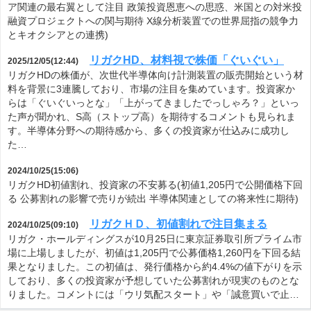
ア関連の最右翼として注目 政策投資恩恵への思惑、米国との対米投
融資プロジェクトへの関与期待 X線分析装置での世界屈指の競争力
とキオクシアとの連携)
リガクHD、材料視で株価「ぐいぐい」
2025/12/05(12:44)
リガクHDの株価が、次世代半導体向け計測装置の販売開始という材
料を背景に3連騰しており、市場の注目を集めています。投資家か
らは「ぐいぐいっとな」「上がってきましたでっしゃろ？」といっ
た声が聞かれ、S高（ストップ高）を期待するコメントも見られま
す。半導体分野への期待感から、多くの投資家が仕込みに成功し
た…
2024/10/25(15:06)
リガクHD初値割れ、投資家の不安募る(初値1,205円で公開価格下回
る 公募割れの影響で売りが続出 半導体関連としての将来性に期待)
リガクＨＤ、初値割れで注目集まる
2024/10/25(09:10)
リガク・ホールディングスが10月25日に東京証券取引所プライム市
場に上場しましたが、初値は1,205円で公募価格1,260円を下回る結
果となりました。この初値は、発行価格から約4.4%の値下がりを示
しており、多くの投資家が予想していた公募割れが現実のものとな
りました。コメントには「ウリ気配スタート」や「誠意買いで止…