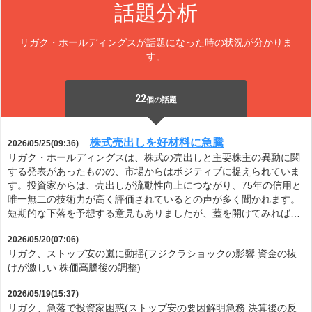
話題分析
リガク・ホールディングスが話題になった時の状況が分かりま
す。
22
個の話題
株式売出しを好材料に急騰
2026/05/25(09:36)
リガク・ホールディングスは、株式の売出しと主要株主の異動に関
する発表があったものの、市場からはポジティブに捉えられていま
す。投資家からは、売出しが流動性向上につながり、75年の信用と
唯一無二の技術力が高く評価されているとの声が多く聞かれます。
短期的な下落を予想する意見もありましたが、蓋を開けてみれば…
2026/05/20(07:06)
リガク、ストップ安の嵐に動揺(フジクラショックの影響 資金の抜
けが激しい 株価高騰後の調整)
2026/05/19(15:37)
リガク、急落で投資家困惑(ストップ安の要因解明急務 決算後の反