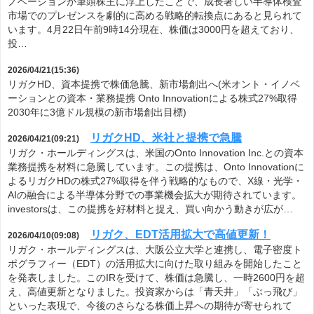
ノベーションが筆頭株主に浮上したことで、成長著しい半導体検査
市場でのプレゼンスを劇的に高める戦略的転換点にあると見られて
います。4月22日午前9時14分現在、株価は3000円を超えており、
投…
2026/04/21(15:36)
リガクHD、資本提携で株価急騰、新市場創出へ(米オント・イノベ
ーションとの資本・業務提携 Onto Innovationによる株式27%取得
2030年に3億ドル規模の新市場創出目標)
リガクHD、米社と提携で急騰
2026/04/21(09:21)
リガク・ホールディングスは、米国のOnto Innovation Inc.との資本
業務提携を材料に急騰しています。この提携は、Onto Innovationに
よるリガクHDの株式27%取得を伴う戦略的なもので、X線・光学・
AIの融合による半導体分野での事業機会拡大が期待されています。
investorsは、この提携を好材料と捉え、買い向かう動きが広が…
リガク、EDT活用拡大で高値更新！
2026/04/10(09:08)
リガク・ホールディングスは、大阪公立大学と連携し、電子密度ト
ポグラフィー（EDT）の活用拡大に向けた取り組みを開始したこと
を発表しました。このIRを受けて、株価は急騰し、一時2600円を超
え、高値更新となりました。投資家からは「青天井」「ぶっ飛び」
といった表現で、今後のさらなる株価上昇への期待が寄せられて