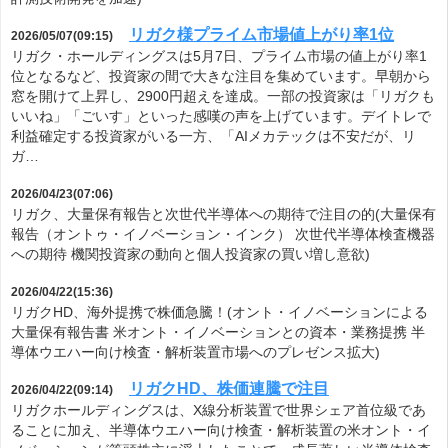
リガク様プライム市場値上がり率1位
2026/05/07(09:15)
リガク・ホールディングスは5月7日、プライム市場の値上がり率1
位となるなど、投資家の間で大きな注目を集めています。早朝から
窓を開けて上昇し、2900円超えを達成。一部の投資家は「リガクも
いいね」「ごいす」といった感嘆の声を上げています。デイトレで
利益確定する投資家がいる一方、「AIメカテックは不安だが、リ
ガ…
2026/04/23(07:06)
リガク、大量保有報告と次世代半導体への期待で注目の的(大量保有
報告（オントゥ・イノベーション・インク） 次世代半導体検査機器
への期待 機関投資家の動向と個人投資家の買い増し意欲)
2026/04/22(15:36)
リガクHD、海外提携で株価急騰！(オント・イノベーションによる
大量保有報告書 米オント・イノベーションとの資本・業務提携 半
導体ウエハー向け検査・解析装置市場へのプレゼンス拡大)
リガクHD、株価連騰で注目
2026/04/22(09:14)
リガクホールディングスは、X線分析装置で世界シェア首位級であ
ることに加え、半導体ウエハー向け検査・解析装置の米オント・イ