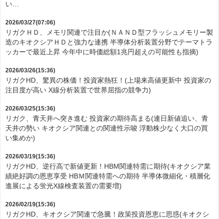
い…
2026/03/27(07:06)
リガクＨＤ、メモリ関連で注目か(ＮＡＮＤ型フラッシュメモリー製
造のキオクシアＨＤと強力な連携 半導体分析装置分野でテーマトラ
ッカーで最近上昇 今年中に時価総額1兆円超えの可能性も指摘)
2026/03/26(15:36)
リガクHD、驚異の株価！投資家熱狂！(上場来高値更新中 投資家の
注目度が高い X線分析装置で世界屈指の競争力)
2026/03/25(15:36)
リガク、青天井へ突き進む 投資家の期待高まる(連日新値追い、青
天井の勢い キオクシア関連との関連性示唆 浮動株少なく大口の買
い集めか)
2026/03/19(15:36)
リガクHD、逆行高で新値更新！HBM関連特需に期待(キオクシア業
績絶好調の恩恵享受 HBＭ関連特需への期待 半導体微細化・積層化
進展による蛍光X線検査装置の需要増)
2026/02/19(15:36)
リガクHD、キオクシア関連で急騰！政策投資恩恵に思惑(キオクシ