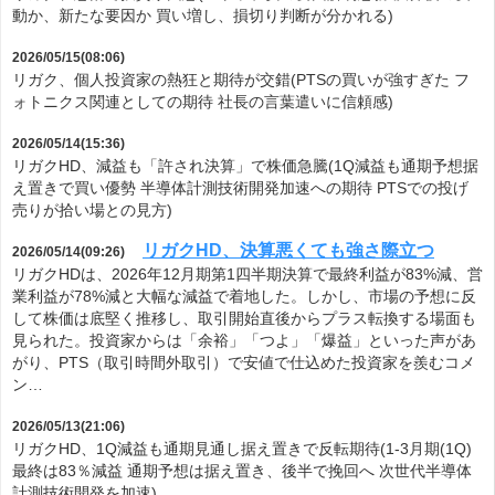
動か、新たな要因か 買い増し、損切り判断が分かれる)
2026/05/15(08:06)
リガク、個人投資家の熱狂と期待が交錯(PTSの買いが強すぎた フ
ォトニクス関連としての期待 社長の言葉遣いに信頼感)
2026/05/14(15:36)
リガクHD、減益も「許され決算」で株価急騰(1Q減益も通期予想据
え置きで買い優勢 半導体計測技術開発加速への期待 PTSでの投げ
売りが拾い場との見方)
リガクHD、決算悪くても強さ際立つ
2026/05/14(09:26)
リガクHDは、2026年12月期第1四半期決算で最終利益が83%減、営
業利益が78%減と大幅な減益で着地した。しかし、市場の予想に反
して株価は底堅く推移し、取引開始直後からプラス転換する場面も
見られた。投資家からは「余裕」「つよ」「爆益」といった声があ
がり、PTS（取引時間外取引）で安値で仕込めた投資家を羨むコメ
ン…
2026/05/13(21:06)
リガクHD、1Q減益も通期見通し据え置きで反転期待(1-3月期(1Q)
最終は83％減益 通期予想は据え置き、後半で挽回へ 次世代半導体
計測技術開発を加速)