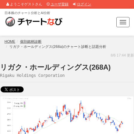
ようこそゲストさん
ユーザ登録
ログイン
日本株のチャート分析とAI分析
T
o
g
g
HOME
個別銘柄診断
l
リガク・ホールディングス(268a)のチャート診断と話題分析
e
8/6 17:44 更新
n
a
リガク・ホールディングス(268A)
v
Rigaku Holdings Corporation
i
g
a
t
i
o
n