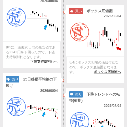
2026/08/04
ボックス底値圏
買い
2026/08/04
8/4に、過去20日間の最安値であ
る2242円を下回ったので、下値
支持線割れとなります。
下値支持線割れへ
8/4にボックス相場の底辺付近な
ので、ボックス底値圏となりま
ボックス底値圏へ
す。
25日移動平均線の下
売り
抜け
2026/08/04
下降トレンドへの転
売り
換(短期)
2026/08/04