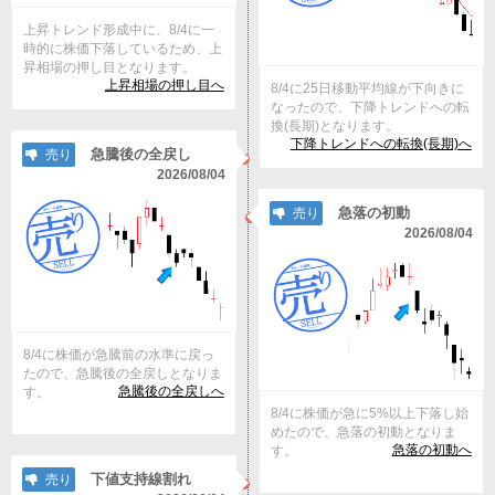
上昇トレンド形成中に、8/4に一
時的に株価下落しているため、上
昇相場の押し目となります。
上昇相場の押し目へ
8/4に25日移動平均線が下向きに
なったので、下降トレンドへの転
換(長期)となります。
下降トレンドへの転換(長期)へ
急騰後の全戻し
売り
2026/08/04
急落の初動
売り
2026/08/04
8/4に株価が急騰前の水準に戻っ
たので、急騰後の全戻しとなりま
急騰後の全戻しへ
す。
8/4に株価が急に5%以上下落し始
めたので、急落の初動となりま
急落の初動へ
す。
下値支持線割れ
売り