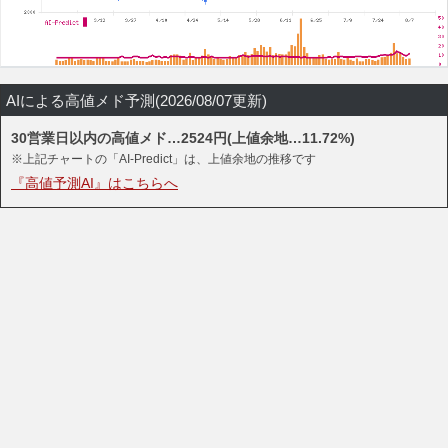
AIによる高値メド予測(2026/08/07更新)
30営業日以内の高値メド…2524円(上値余地…11.72%)
※上記チャートの「AI-Predict」は、上値余地の推移です
『高値予測AI』はこちらへ