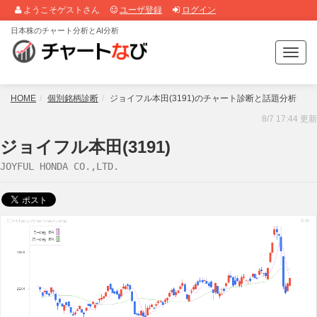
ようこそゲストさん
ユーザ登録
ログイン
日本株のチャート分析とAI分析
T
o
g
g
HOME
個別銘柄診断
ジョイフル本田(3191)のチャート診断と話題分析
l
8/7 17:44 更新
e
n
ジョイフル本田(3191)
a
JOYFUL HONDA CO.,LTD.
v
i
g
a
t
i
o
n