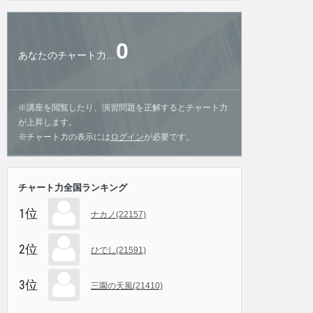
0
あなたのチャート力…
※講座を閲覧したり、演習問題を正解するとチャート力
が上昇します。
※チャート力の表示には
ログイン
が必要です。
チャート力全国ランキング
1位
ナカノ(22157)
2位
ひでし(21591)
3位
三園の天風(21410)