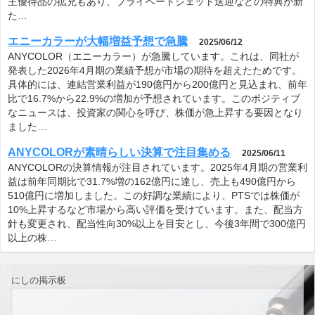
主優待品の拡充もあり、プライベートジェット送迎などの特典が新
た…
エニーカラーが大幅増益予想で急騰
2025/06/12
ANYCOLOR（エニーカラー）が急騰しています。これは、同社が
発表した2026年4月期の業績予想が市場の期待を超えたためです。
具体的には、連結営業利益が190億円から200億円と見込まれ、前年
比で16.7%から22.9%の増加が予想されています。このポジティブ
なニュースは、投資家の関心を呼び、株価が急上昇する要因となり
ました…
ANYCOLORが素晴らしい決算で注目集める
2025/06/11
ANYCOLORの決算情報が注目されています。2025年4月期の営業利
益は前年同期比で31.7%増の162億円に達し、売上も490億円から
510億円に増加しました。この好調な業績により、PTSでは株価が
10%上昇するなど市場から高い評価を受けています。また、配当方
針も変更され、配当性向30%以上を目安とし、今後3年間で300億円
以上の株…
にしの掲示板