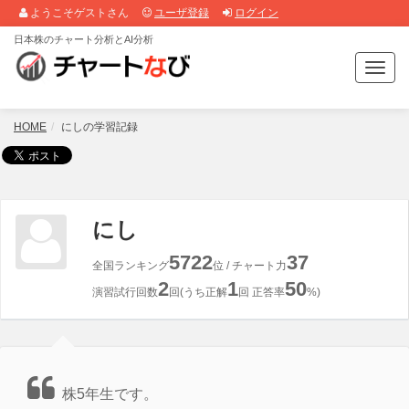
ようこそゲストさん
ユーザ登録
ログイン
日本株のチャート分析とAI分析
T
o
g
g
HOME
にしの学習記録
l
e
n
a
v
にし
i
g
5722
37
全国ランキング
位 / チャート力
a
2
1
50
t
演習試行回数
回(うち正解
回 正答率
%)
i
o
n
株5年生です。