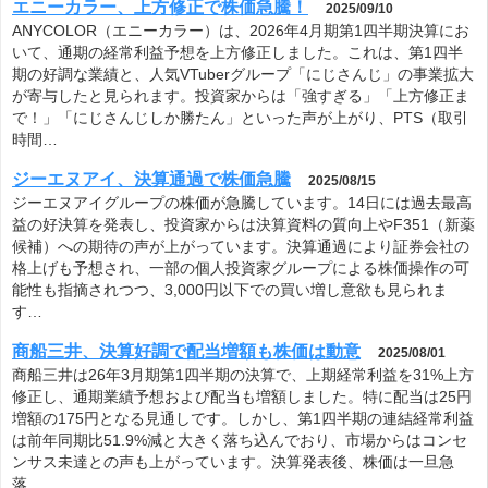
エニーカラー、上方修正で株価急騰！
2025/09/10
ANYCOLOR（エニーカラー）は、2026年4月期第1四半期決算にお
いて、通期の経常利益予想を上方修正しました。これは、第1四半
期の好調な業績と、人気VTuberグループ「にじさんじ」の事業拡大
が寄与したと見られます。投資家からは「強すぎる」「上方修正ま
で！」「にじさんじしか勝たん」といった声が上がり、PTS（取引
時間…
ジーエヌアイ、決算通過で株価急騰
2025/08/15
ジーエヌアイグループの株価が急騰しています。14日には過去最高
益の好決算を発表し、投資家からは決算資料の質向上やF351（新薬
候補）への期待の声が上がっています。決算通過により証券会社の
格上げも予想され、一部の個人投資家グループによる株価操作の可
能性も指摘されつつ、3,000円以下での買い増し意欲も見られま
す…
商船三井、決算好調で配当増額も株価は動意
2025/08/01
商船三井は26年3月期第1四半期の決算で、上期経常利益を31%上方
修正し、通期業績予想および配当も増額しました。特に配当は25円
増額の175円となる見通しです。しかし、第1四半期の連結経常利益
は前年同期比51.9%減と大きく落ち込んでおり、市場からはコンセ
ンサス未達との声も上がっています。決算発表後、株価は一旦急
落…