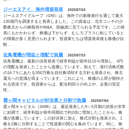
ジーエヌアイ、海外増資発表
2025/07/24
ジーエヌアイグループ（GNI）は、海外での新株発行を通じて最大
130億円を調達すると発表しました。この資金は、北京コンチの少
数株主からの株取得やM&A、投融資に充てられる予定です。この発
表にもかかわらず、株価は下がらず、むしろプラスに転じていると
の情報が多く見受けられます。投資家たちは増資発表後も株価が比
較…
佐鳥電機が増益と増配で急騰
2025/07/15
佐鳥電機は、最新の決算発表で経常利益が前年比15％増加し、4円
の増配を発表したことから急騰しています。加えて、発行済株式数
の16.7％にあたる300万株を自社株消却する方針も発表され、株主
還元への意識が高まっています。これにより、株価の上昇が期待さ
れる状況です。投資家からは、配当利回りの向上や、企業の安定
性…
霞ヶ関キャピタルが好決算と分割で急騰
2025/07/04
霞ヶ関キャピタル（3498）は、最近発表した9～5月期の決算が非常
に好調で、経常利益が前年同期比で約2倍に増加したことから、株
価が急騰しています。この好決算に加え、株式分割も発表され、1
株を2株に分割することで投資家の関心を集めています。特に、株