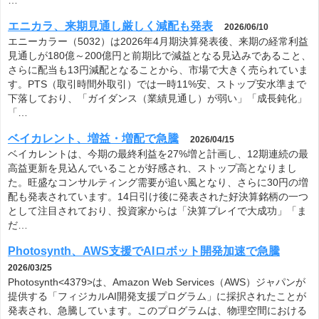
エニカラ、来期見通し厳しく減配も発表
2026/06/10
エニーカラー（5032）は2026年4月期決算発表後、来期の経常利益
見通しが180億～200億円と前期比で減益となる見込みであること、
さらに配当も13円減配となることから、市場で大きく売られていま
す。PTS（取引時間外取引）では一時11%安、ストップ安水準まで
下落しており、「ガイダンス（業績見通し）が弱い」「成長鈍化」
「…
ベイカレント、増益・増配で急騰
2026/04/15
ベイカレントは、今期の最終利益を27%増と計画し、12期連続の最
高益更新を見込んでいることが好感され、ストップ高となりまし
た。旺盛なコンサルティング需要が追い風となり、さらに30円の増
配も発表されています。14日引け後に発表された好決算銘柄の一つ
として注目されており、投資家からは「決算プレイで大成功」「ま
だ…
Photosynth、AWS支援でAIロボット開発加速で急騰
2026/03/25
Photosynth<4379>は、Amazon Web Services（AWS）ジャパンが
提供する「フィジカルAI開発支援プログラム」に採択されたことが
発表され、急騰しています。このプログラムは、物理空間における