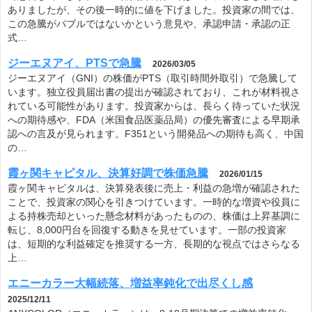
ありましたが、その後一時的に値を下げました。投資家の間では、
この急騰がバブルではないかという意見や、承認申請・承認の正
式…
ジーエヌアイ、PTSで急騰
2026/03/05
ジーエヌアイ（GNI）の株価がPTS（取引時間外取引）で急騰して
います。独立役員届出書の提出が確認されており、これが材料視さ
れている可能性があります。投資家からは、長らく待っていた状況
への期待感や、FDA（米国食品医薬品局）の優先審査による早期承
認への言及が見られます。F351という開発品への期待も高く、中国
の…
霞ヶ関キャピタル、決算好調で株価急騰
2026/01/15
霞ヶ関キャピタルは、決算発表後に売上・利益の急増が確認された
ことで、投資家の関心を引きつけています。一時的な増資や役員に
よる持株売却といった懸念材料があったものの、株価は上昇基調に
転じ、8,000円台を回復する動きを見せています。一部の投資家
は、短期的な利益確定を推奨する一方、長期的な視点ではさらなる
上…
エニーカラー大幅続落、増益率鈍化で出尽くし感
2025/12/11