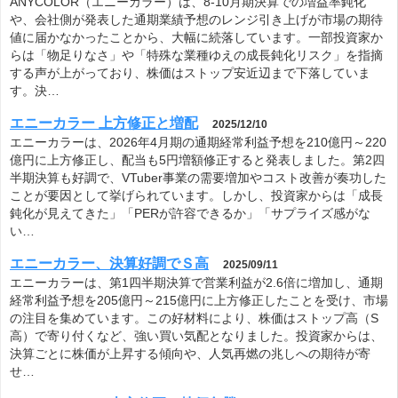
ANYCOLOR（エニーカラー）は、8-10月期決算での増益率鈍化
や、会社側が発表した通期業績予想のレンジ引き上げが市場の期待
値に届かなかったことから、大幅に続落しています。一部投資家か
らは「物足りなさ」や「特殊な業種ゆえの成長鈍化リスク」を指摘
する声が上がっており、株価はストップ安近辺まで下落していま
す。決…
エニーカラー 上方修正と増配
2025/12/10
エニーカラーは、2026年4月期の通期経常利益予想を210億円～220
億円に上方修正し、配当も5円増額修正すると発表しました。第2四
半期決算も好調で、VTuber事業の需要増加やコスト改善が奏功した
ことが要因として挙げられています。しかし、投資家からは「成長
鈍化が見えてきた」「PERが許容できるか」「サプライズ感がな
い…
エニーカラー、決算好調でＳ高
2025/09/11
エニーカラーは、第1四半期決算で営業利益が2.6倍に増加し、通期
経常利益予想を205億円～215億円に上方修正したことを受け、市場
の注目を集めています。この好材料により、株価はストップ高（S
高）で寄り付くなど、強い買い気配となりました。投資家からは、
決算ごとに株価が上昇する傾向や、人気再燃の兆しへの期待が寄
せ…