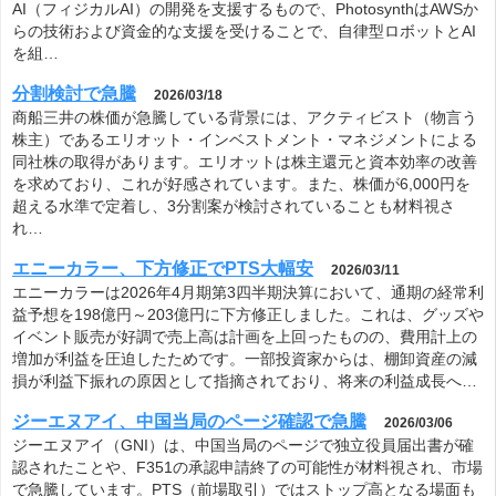
AI（フィジカルAI）の開発を支援するもので、PhotosynthはAWSか
らの技術および資金的な支援を受けることで、自律型ロボットとAI
を組…
分割検討で急騰
2026/03/18
商船三井の株価が急騰している背景には、アクティビスト（物言う
株主）であるエリオット・インベストメント・マネジメントによる
同社株の取得があります。エリオットは株主還元と資本効率の改善
を求めており、これが好感されています。また、株価が6,000円を
超える水準で定着し、3分割案が検討されていることも材料視さ
れ…
エニーカラー、下方修正でPTS大幅安
2026/03/11
エニーカラーは2026年4月期第3四半期決算において、通期の経常利
益予想を198億円～203億円に下方修正しました。これは、グッズや
イベント販売が好調で売上高は計画を上回ったものの、費用計上の
増加が利益を圧迫したためです。一部投資家からは、棚卸資産の減
損が利益下振れの原因として指摘されており、将来の利益成長へ…
ジーエヌアイ、中国当局のページ確認で急騰
2026/03/06
ジーエヌアイ（GNI）は、中国当局のページで独立役員届出書が確
認されたことや、F351の承認申請終了の可能性が材料視され、市場
で急騰しています。PTS（前場取引）ではストップ高となる場面も