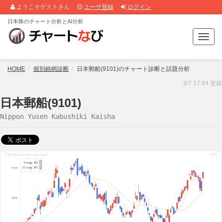
ようこそゲストさん
ユーザ登録
ログイン
日本株のチャート分析とAI分析
T
o
g
g
HOME
個別銘柄診断
日本郵船(9101)のチャート診断と話題分析
l
8/7 17:44 更新
e
n
日本郵船(9101)
a
Nippon Yusen Kabushiki Kaisha
v
i
g
a
t
i
o
n