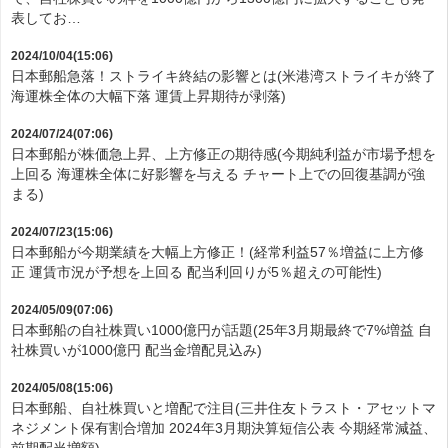
表してお…
2024/10/04(15:06)
日本郵船急落！ストライキ終結の影響とは(米港湾ストライキが終了
海運株全体の大幅下落 運賃上昇期待が剥落)
2024/07/24(07:06)
日本郵船が株価急上昇、上方修正の期待感(今期純利益が市場予想を
上回る 海運株全体に好影響を与える チャート上での回復基調が強
まる)
2024/07/23(15:06)
日本郵船が今期業績を大幅上方修正！(経常利益57％増益に上方修
正 運賃市況が予想を上回る 配当利回りが5％超えの可能性)
2024/05/09(07:06)
日本郵船の自社株買い1000億円が話題(25年3月期最終で7%増益 自
社株買いが1000億円 配当金増配見込み)
2024/05/08(15:06)
日本郵船、自社株買いと増配で注目(三井住友トラスト・アセットマ
ネジメント保有割合増加 2024年3月期決算短信公表 今期経常減益、