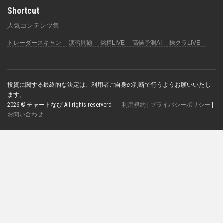
Shortcut
人気コンテンツ集
トレーダースキャン
演習問題
銘柄LIVE
高値予測AI
株クラLIVE
投資に関する最終的な決定は、利用者ご自身の判断で行うようお願いいたし
ます。
2026 © チャートなび All rights reserverd.
利用規約
|
プライバシーポリシー
|
お問い合わせ