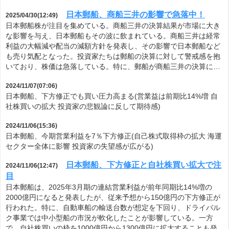
日本郵船、商船三井の影響で急落中！
2025/04/30(12:49)
日本郵船株が注目を集めている。商船三井の決算結果が市場に大き
な影響を与え、日本郵船もその波に飲まれている。商船三井は経常
利益の大幅減や配当の減額方針を発表し、その影響で日本郵船など
も売り気配となった。投資家たちは郵船の決算に対して警戒感を抱
いており、株価は急落している。特に、郵船が商船三井の決算に…
2024/11/07(07:06)
日本郵船、下方修正でも買い圧力高まる(営業益は前期比14%増 自
社株買いの拡大 投資家の悲観論に反して期待感)
2024/11/06(15:36)
日本郵船、今期営業利益を7％下方修正(自己株式取得枠の拡大 海運
セクター全体に影響 投資家の失望感が広がる)
日本郵船、下方修正と自社株買い拡大で注
2024/11/06(12:47)
目
日本郵船は、2025年3月期の連結営業利益が前年同期比14%増の
2000億円になると発表したが、従来予想から150億円の下方修正が
行われた。特に、自動車船の輸送台数が想定を下回り、ドライバル
ク事業では中小型船の市況が軟化したことが影響している。一方
で、自社株買いの枠を1000億円から1300億円に拡大することも発