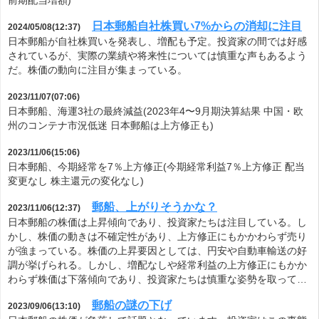
前期配当増額)
日本郵船自社株買い7%からの消却に注目
2024/05/08(12:37)
日本郵船が自社株買いを発表し、増配も予定。投資家の間では好感
されているが、実際の業績や将来性については慎重な声もあるよう
だ。株価の動向に注目が集まっている。
2023/11/07(07:06)
日本郵船、海運3社の最終減益(2023年4〜9月期決算結果 中国・欧
州のコンテナ市況低迷 日本郵船は上方修正も)
2023/11/06(15:06)
日本郵船、今期経常を7％上方修正(今期経常利益7％上方修正 配当
変更なし 株主還元の変化なし)
郵船、上がりそうかな？
2023/11/06(12:37)
日本郵船の株価は上昇傾向であり、投資家たちは注目している。し
かし、株価の動きは不確定性があり、上方修正にもかかわらず売り
が強まっている。株価の上昇要因としては、円安や自動車輸送の好
調が挙げられる。しかし、増配なしや経常利益の上方修正にもかか
わらず株価は下落傾向であり、投資家たちは慎重な姿勢を取って…
郵船の謎の下げ
2023/09/06(13:10)