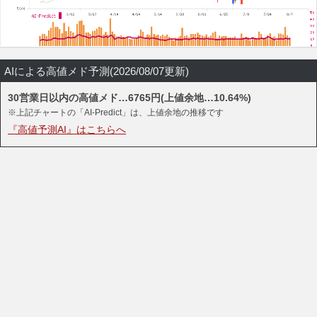
AIによる高値メド予測(2026/08/07更新)
30営業日以内の高値メド…6765円(上値余地…10.64%)
※上記チャートの「AI-Predict」は、上値余地の推移です
『高値予測AI』はこちらへ