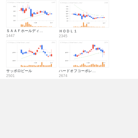
ＳＡＡＦホールディ…
ＨＯＤＬ１
1447
2345
サッポロビール
ハードオフコーポレ…
2501
2674