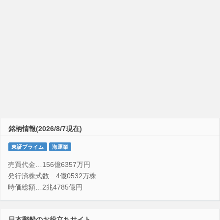
銘柄情報(2026/8/7現在)
東証プライム
海運業
売買代金…156億6357万円
発行済株式数…4億0532万株
時価総額…2兆4785億円
日本郵船のお役立ちサイト