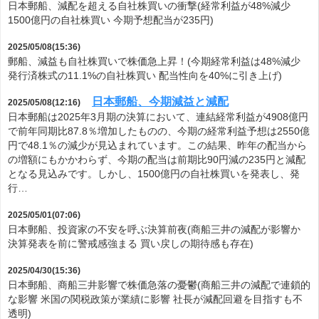
日本郵船、減配を超える自社株買いの衝撃(経常利益が48%減少
1500億円の自社株買い 今期予想配当が235円)
2025/05/08(15:36)
郵船、減益も自社株買いで株価急上昇！(今期経常利益は48%減少
発行済株式の11.1%の自社株買い 配当性向を40%に引き上げ)
日本郵船、今期減益と減配
2025/05/08(12:16)
日本郵船は2025年3月期の決算において、連結経常利益が4908億円
で前年同期比87.8％増加したものの、今期の経常利益予想は2550億
円で48.1％の減少が見込まれています。この結果、昨年の配当から
の増額にもかかわらず、今期の配当は前期比90円減の235円と減配
となる見込みです。しかし、1500億円の自社株買いを発表し、発
行…
2025/05/01(07:06)
日本郵船、投資家の不安を呼ぶ決算前夜(商船三井の減配が影響か
決算発表を前に警戒感強まる 買い戻しの期待感も存在)
2025/04/30(15:36)
日本郵船、商船三井影響で株価急落の憂鬱(商船三井の減配で連鎖的
な影響 米国の関税政策が業績に影響 社長が減配回避を目指すも不
透明)