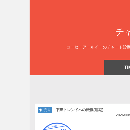
チ
コーセーアールイーのチャート診断
TI
下降トレンドへの転換(短期)
売り
2026/08