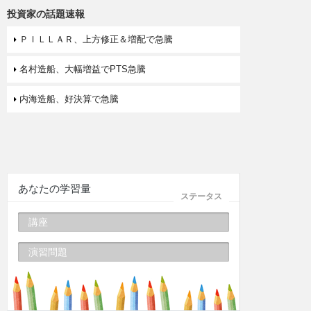
投資家の話題速報
ＰＩＬＬＡＲ、上方修正＆増配で急騰
名村造船、大幅増益でPTS急騰
内海造船、好決算で急騰
あなたの学習量
ステータス
講座
演習問題