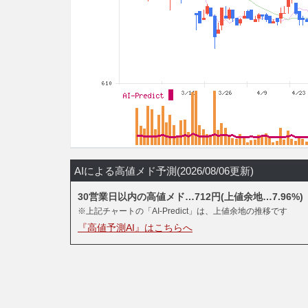
AIによる高値メド予測(2026/08/06更新)
30営業日以内の高値メド…712円(上値余地…7.96%)
※上記チャートの「AI-Predict」は、上値余地の推移です
『高値予測AI』はこちらへ