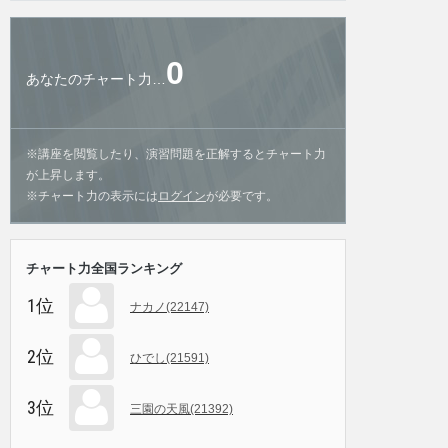
0
あなたのチャート力…
※講座を閲覧したり、演習問題を正解するとチャート力
が上昇します。
※チャート力の表示には
ログイン
が必要です。
チャート力全国ランキング
1位
ナカノ(22147)
2位
ひでし(21591)
3位
三園の天風(21392)