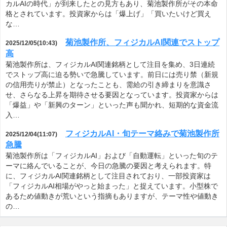
カルAIの時代」が到来したとの見方もあり、菊池製作所がその本命
格とされています。投資家からは「爆上げ」「買いたいけど買え
な…
菊池製作所、フィジカルAI関連でストップ
2025/12/05(10:43)
高
菊池製作所は、フィジカルAI関連銘柄として注目を集め、3日連続
でストップ高に迫る勢いで急騰しています。前日には売り禁（新規
の信用売りが禁止）となったことも、需給の引き締まりを意識さ
せ、さらなる上昇を期待させる要因となっています。投資家からは
「爆益」や「新興のターン」といった声も聞かれ、短期的な資金流
入…
フィジカルAI・旬テーマ絡みで菊池製作所
2025/12/04(11:07)
急騰
菊池製作所は「フィジカルAI」および「自動運転」といった旬のテ
ーマに絡んでいることが、今日の急騰の要因と考えられます。特
に、フィジカルAI関連銘柄として注目されており、一部投資家は
「フィジカルAI相場がやっと始まった」と捉えています。小型株で
あるため値動きが荒いという指摘もありますが、テーマ性や値動き
の…