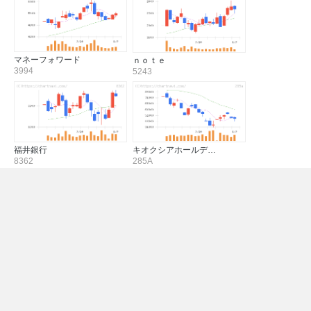
マネーフォワード
ｎｏｔｅ
3994
5243
福井銀行
キオクシアホールデ…
8362
285A