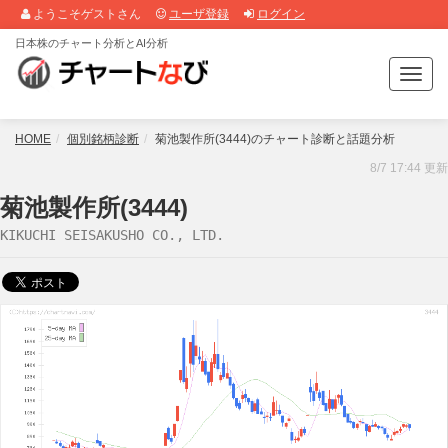
ようこそゲストさん
ユーザ登録
ログイン
日本株のチャート分析とAI分析
T
o
g
g
HOME
個別銘柄診断
菊池製作所(3444)のチャート診断と話題分析
l
8/7 17:44 更新
e
n
菊池製作所(3444)
a
KIKUCHI SEISAKUSHO CO., LTD.
v
i
g
a
t
i
o
n