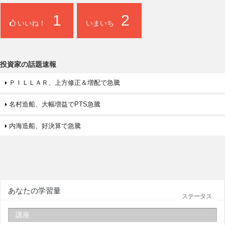
1
2
いいね！
いまいち
投資家の話題速報
ＰＩＬＬＡＲ、上方修正＆増配で急騰
名村造船、大幅増益でPTS急騰
内海造船、好決算で急騰
あなたの学習量
ステータス
講座