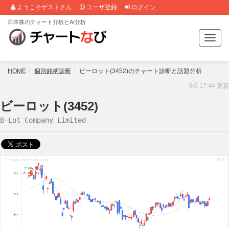
ようこそゲストさん
ユーザ登録
ログイン
日本株のチャート分析とAI分析
T
o
g
g
HOME
個別銘柄診断
ビーロット(3452)のチャート診断と話題分析
l
8/6 17:44 更新
e
n
ビーロット(3452)
a
B-Lot Company Limited
v
i
g
a
t
i
o
n