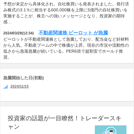
予想が未定から具体化され、自社株買いも発表されました。発行済
み株式の3.1％に相当する600,000株を上限に5億円の自社株買いを
実施することが、株主への強いメッセージとなり、投資家の期待
感…
不動産関連株 ビーロット が急騰
2024/03/29(12:34)
ビーロットが不動産関連株として急騰しており、配当金など好材料
から人気。不動産ブームの中で株価が上昇。現在の市況や流動性の
低さから急落急騰が続いている。PER6倍で超割安でホールド推
奨。
急騰開始した日(初動)
2024/11/15
投資家の話題が一目瞭然！トレーダースキ
ャン