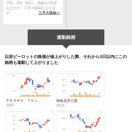
7/31、8/3、8/4に、陰線が3本並
んだので、三手大陰線となりま
三手大陰線へ
す。
連動銘柄
以前ビーロットの株価が値上がりした際、それから3日以内にこの
銘柄も連動して上がりました
ＰＫＳＨＡ Ｔｅｃ…
神島化学工業
3993
4026