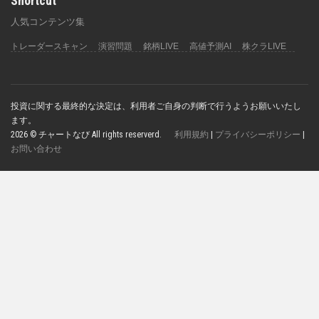
Shortcut
人気コンテンツ集
トレーダースキャン
演習問題
銘柄LIVE
高値予測AI
株クラLIVE
投資に関する最終的な決定は、利用者ご自身の判断で行うようお願いいたし
ます。
2026 © チャートなび All rights reserverd.
利用規約
|
プライバシーポリシー
|
お問い合わせ