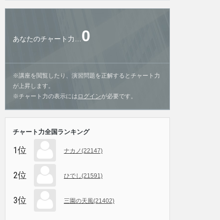
0
あなたのチャート力…
※講座を閲覧したり、演習問題を正解するとチャート力
が上昇します。
※チャート力の表示には
ログイン
が必要です。
チャート力全国ランキング
1位
ナカノ(22147)
2位
ひでし(21591)
3位
三園の天風(21402)