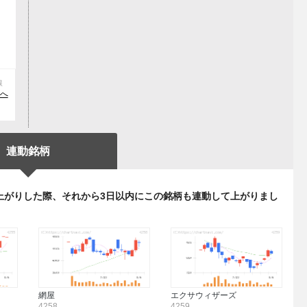
線
発へ
連動銘柄
上がりした際、それから3日以内にこの銘柄も連動して上がりまし
網屋
エクサウィザーズ
4258
4259