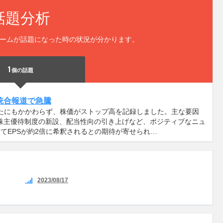
話題分析
ームが話題になった時の状況が分かります。
1
個の話題
統合報道で急騰
したにもかかわらず、株価がストップ高を記録しました。主な要因
、株主優待制度の新設、配当性向の引き上げなど、ポジティブなニュ
てEPSが約2倍に希釈されるとの期待が寄せられ…
2023/08/17