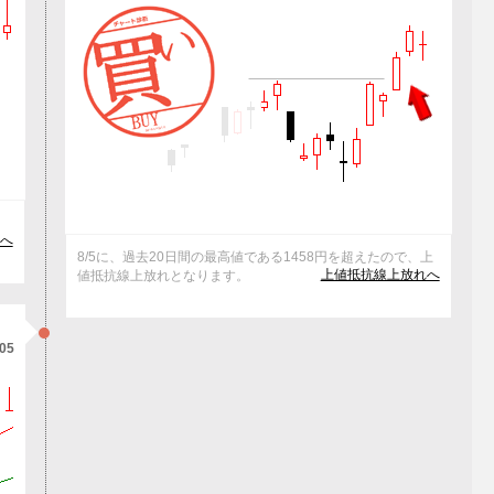
へ
8/5に、過去20日間の最高値である1458円を超えたので、上
上値抵抗線上放れへ
値抵抗線上放れとなります。
/05