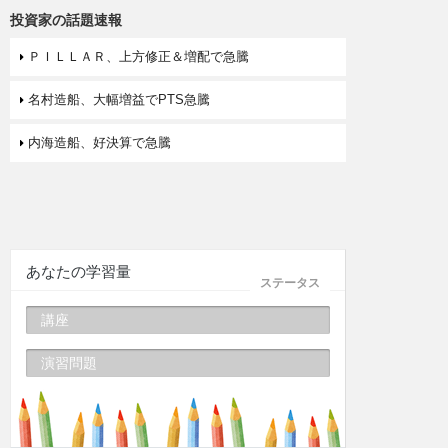
投資家の話題速報
ＰＩＬＬＡＲ、上方修正＆増配で急騰
名村造船、大幅増益でPTS急騰
内海造船、好決算で急騰
あなたの学習量
ステータス
講座
演習問題