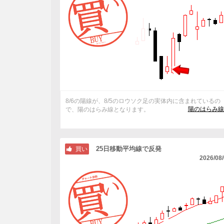
8/6の陽線が、8/5のロウソク足の実体内に含まれているの
陽のはらみ線
で、陽のはらみ線となります。
25日移動平均線で反発
買い
2026/08