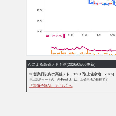
AIによる高値メド予測(2026/08/06更新)
30営業日以内の高値メド…1561円(上値余地…7.6%)
※上記チャートの「AI-Predict」は、上値余地の推移です
『高値予測AI』はこちらへ