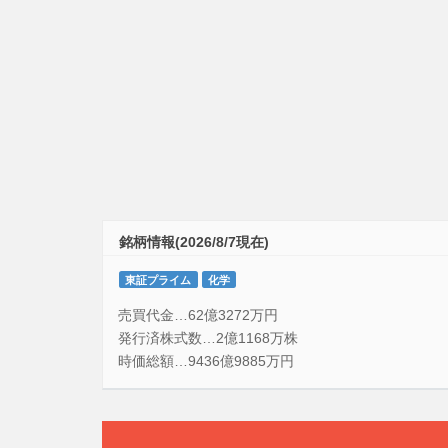
銘柄情報(2026/8/7現在)
東証プライム
化学
売買代金…62億3272万円
発行済株式数…2億1168万株
時価総額…9436億9885万円