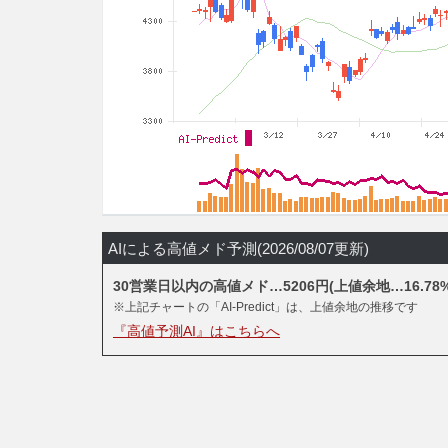
AIによる高値メド予測(2026/08/07更新)
30営業日以内の高値メド…5206円(上値余地…16.78%
※上記チャートの「AI-Predict」は、上値余地の推移です
『高値予測AI』はこちらへ