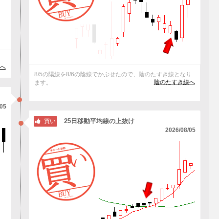
へ
8/5の陽線を8/6の陰線でかぶせたので、陰のたすき線となり
陰のたすき線へ
ます。
/05
25日移動平均線の上抜け
買い
2026/08/05