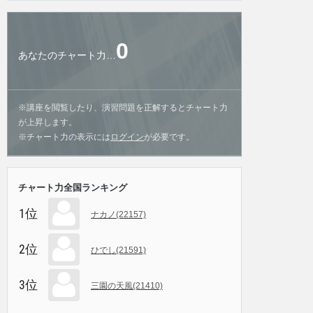
0
あなたのチャート力…
※講座を閲覧したり、演習問題を正解するとチャート力
が上昇します。
※チャート力の表示には
ログイン
が必要です。
チャート力全国ランキング
1位
ナカノ(22157)
2位
ひでし(21591)
3位
三園の天風(21410)