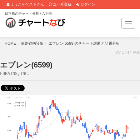
ようこそゲストさん
ユーザ登録
ログイン
日本株のチャート分析とAI分析
T
o
g
g
HOME
個別銘柄診断
エブレン(6599)のチャート診断と話題分析
l
8/7 17:44 更新
e
n
エブレン(6599)
a
EBRAINS,INC.
v
i
g
a
t
i
o
n