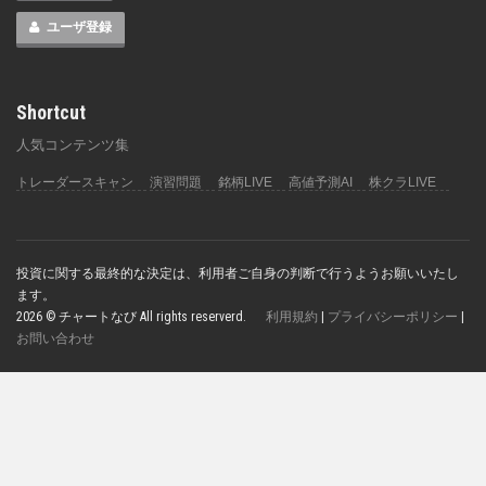
ユーザ登録
Shortcut
人気コンテンツ集
トレーダースキャン
演習問題
銘柄LIVE
高値予測AI
株クラLIVE
投資に関する最終的な決定は、利用者ご自身の判断で行うようお願いいたし
ます。
2026 © チャートなび All rights reserverd.
利用規約
|
プライバシーポリシー
|
お問い合わせ