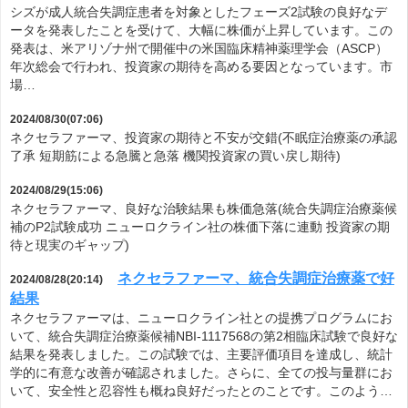
シズが成人統合失調症患者を対象としたフェーズ2試験の良好なデ
ータを発表したことを受けて、大幅に株価が上昇しています。この
発表は、米アリゾナ州で開催中の米国臨床精神薬理学会（ASCP）
年次総会で行われ、投資家の期待を高める要因となっています。市
場…
2024/08/30(07:06)
ネクセラファーマ、投資家の期待と不安が交錯(不眠症治療薬の承認
了承 短期筋による急騰と急落 機関投資家の買い戻し期待)
2024/08/29(15:06)
ネクセラファーマ、良好な治験結果も株価急落(統合失調症治療薬候
補のP2試験成功 ニューロクライン社の株価下落に連動 投資家の期
待と現実のギャップ)
ネクセラファーマ、統合失調症治療薬で好
2024/08/28(20:14)
結果
ネクセラファーマは、ニューロクライン社との提携プログラムにお
いて、統合失調症治療薬候補NBI-1117568の第2相臨床試験で良好な
結果を発表しました。この試験では、主要評価項目を達成し、統計
学的に有意な改善が確認されました。さらに、全ての投与量群にお
いて、安全性と忍容性も概ね良好だったとのことです。このよう…