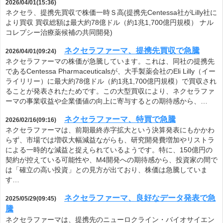
2026/04/01(15:36)
ネクセラ、提携先買収で株価一時Ｓ高(提携先Centessa社がLilly社に
より買収 買収総額は最大約78億ドル（約1兆1,700億円規模） ナル
コレプシー治療薬候補の共同開発)
ネクセラファーマ、提携先買収で急騰
2026/04/01(09:24)
ネクセラファーマの株価が急騰しています。これは、同社の提携先
であるCentessa Pharmaceuticalsが、大手製薬会社のEli Lilly（イー
ライリリー）に最大約78億ドル（約1兆1,700億円規模）で買収され
ることが発表されたためです。この大型買収により、ネクセラファ
ーマの事業収益や企業価値の向上に寄与するとの期待感から、…
ネクセラファーマ、特買で急騰
2026/02/16(09:16)
ネクセラファーマは、前期最終赤字拡大という決算発表にもかかわ
らず、市場では増収大幅減益ながらも、研究開発費増加やリストラ
による一時的な減益と捉えられているようです。特に、150億円の
契約が控えている可能性や、M4開発への期待感から、投資家の間で
は「確立の高い投資」との見方が出ており、株価は急騰していま
す…
ネクセラファーマ、良好なデータ発表で急
2025/05/29(09:45)
騰
ネクセラファーマは、提携先のニューロクライン・バイオサイエン