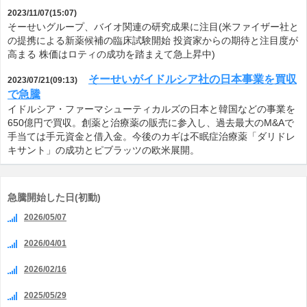
2023/11/07(15:07)
そーせいグループ、バイオ関連の研究成果に注目(米ファイザー社と
の提携による新薬候補の臨床試験開始 投資家からの期待と注目度が
高まる 株価はロティの成功を踏まえて急上昇中)
そーせいがイドルシア社の日本事業を買収
2023/07/21(09:13)
で急騰
イドルシア・ファーマシューティカルズの日本と韓国などの事業を
650億円で買収。創薬と治療薬の販売に参入し、過去最大のM&Aで
手当ては手元資金と借入金。今後のカギは不眠症治療薬「ダリドレ
キサント」の成功とピブラッツの欧米展開。
急騰開始した日(初動)
2026/05/07
2026/04/01
2026/02/16
2025/05/29