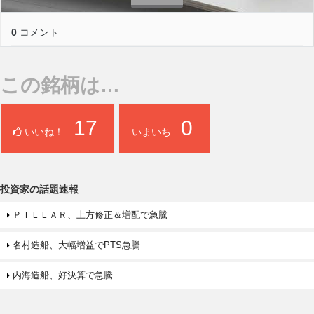
0
コメント
この銘柄は…
17
0
いいね！
いまいち
投資家の話題速報
ＰＩＬＬＡＲ、上方修正＆増配で急騰
名村造船、大幅増益でPTS急騰
内海造船、好決算で急騰