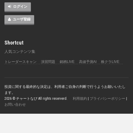
ログイン
ユーザ登録
Shortcut
人気コンテンツ集
トレーダースキャン
演習問題
銘柄LIVE
高値予測AI
株クラLIVE
投資に関する最終的な決定は、利用者ご自身の判断で行うようお願いいたし
ます。
2026 © チャートなび All rights reserverd.
利用規約
|
プライバシーポリシー
|
お問い合わせ