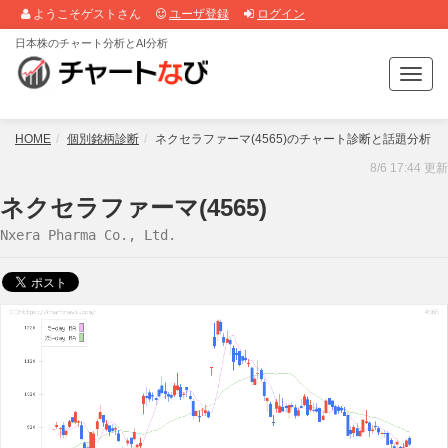
ようこそゲストさん
ユーザ登録
ログイン
日本株のチャート分析とAI分析
T
o
g
g
HOME
個別銘柄診断
ネクセラファーマ(4565)のチャート診断と話題分析
l
8/6 17:44 更新
e
n
ネクセラファーマ(4565)
a
Nxera Pharma Co., Ltd.
v
i
g
a
t
i
o
n