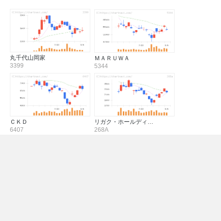
丸千代山岡家
ＭＡＲＵＷＡ
3399
5344
ＣＫＤ
リガク・ホールディ…
6407
268A